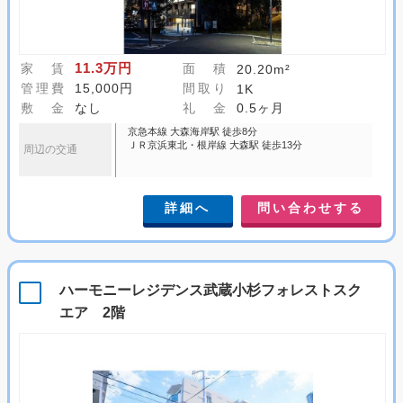
11.3万円
家 賃
面 積
20.20m²
管理費
15,000円
間取り
1K
敷 金
なし
礼 金
0.5ヶ月
京急本線 大森海岸駅 徒歩8分
ＪＲ京浜東北・根岸線 大森駅 徒歩13分
周辺の交通
詳細へ
問い合わせする
ハーモニーレジデンス武蔵小杉フォレストスク
エア 2階