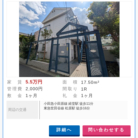
5.5万円
家 賃
面 積
17.50m²
管理費
2,000円
間取り
1R
敷 金
1ヶ月
礼 金
1ヶ月
小田急小田原線 経堂駅 徒歩11分
東急世田谷線 松原駅 徒歩16分
周辺の交通
詳細へ
問い合わせする