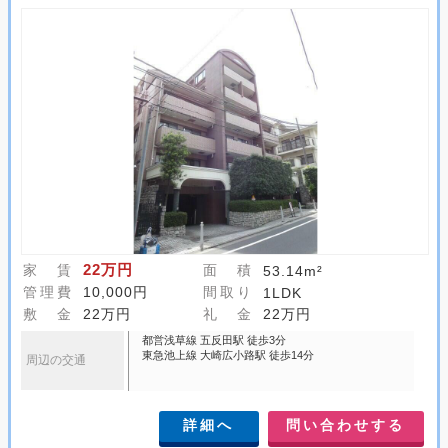
22万円
家 賃
面 積
53.14m²
管理費
10,000円
間取り
1LDK
敷 金
22万円
礼 金
22万円
都営浅草線 五反田駅 徒歩3分
東急池上線 大崎広小路駅 徒歩14分
周辺の交通
詳細へ
問い合わせする