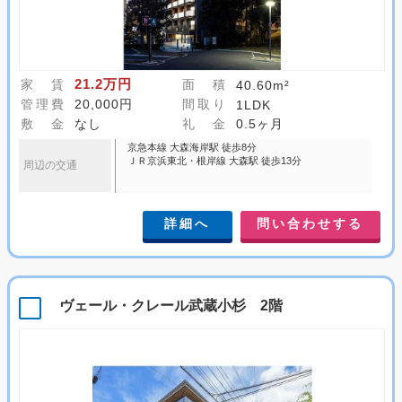
21.2万円
家 賃
面 積
40.60m²
管理費
20,000円
間取り
1LDK
敷 金
なし
礼 金
0.5ヶ月
京急本線 大森海岸駅 徒歩8分
ＪＲ京浜東北・根岸線 大森駅 徒歩13分
周辺の交通
詳細へ
問い合わせする
ヴェール・クレール武蔵小杉 2階