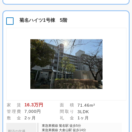
菊名ハイツ1号棟 5階
16.3万円
家 賃
面 積
71.46m²
管理費
7,000円
間取り
3LDK
敷 金
2ヶ月
礼 金
1ヶ月
東急東横線 菊名駅 徒歩5分
東急東横線 大倉山駅 徒歩14分
周辺の交通