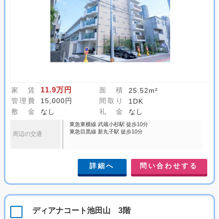
11.9万円
家 賃
面 積
25.52m²
管理費
15,000円
間取り
1DK
敷 金
なし
礼 金
なし
東急東横線 武蔵小杉駅 徒歩10分
東急目黒線 新丸子駅 徒歩10分
周辺の交通
詳細へ
問い合わせする
ディアナコート池田山 3階