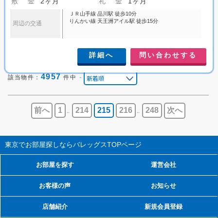
敷 金
2ヶ月
礼 金
1ヶ月
ＪＲ山手線 品川駅 徒歩10分
りんかい線 天王洲アイル駅 徒歩15分
周辺の交通
詳細へ
問い合わせする
4957
-
該当物件：
件中
前へ
1
214
215
216
248
次へ
..
..
東京でお部屋探しならバレッグス
TOPページ
お部屋を探す
運営会社
お客様の声
お知らせ
店舗紹介
新規会員登録