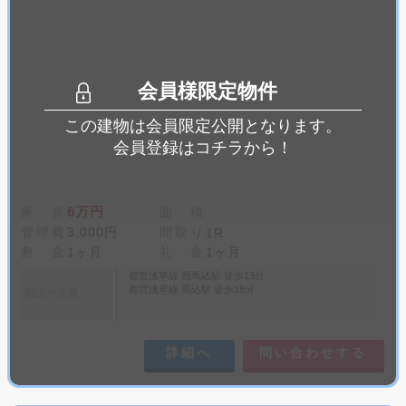
会員様限定物件
この建物は会員限定公開となります。
会員登録はコチラから！
6万円
家 賃
面 積
管理費
3,000円
間取り
1R
敷 金
1ヶ月
礼 金
1ヶ月
都営浅草線 西馬込駅 徒歩13分
都営浅草線 馬込駅 徒歩18分
周辺の交通
詳細へ
問い合わせする