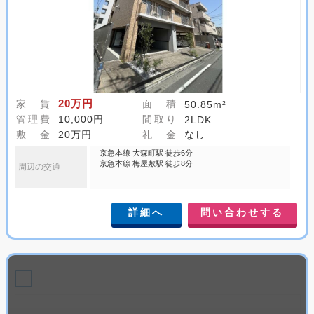
20万円
家 賃
面 積
50.85m²
管理費
10,000円
間取り
2LDK
敷 金
20万円
礼 金
なし
京急本線 大森町駅 徒歩6分
京急本線 梅屋敷駅 徒歩8分
周辺の交通
詳細へ
問い合わせする