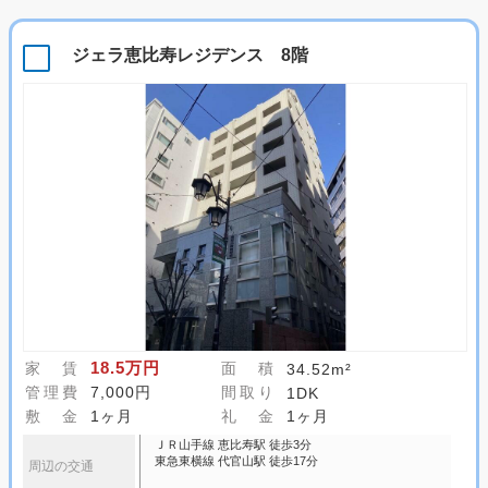
ジェラ恵比寿レジデンス 8階
18.5万円
家 賃
面 積
34.52m²
管理費
7,000円
間取り
1DK
敷 金
1ヶ月
礼 金
1ヶ月
ＪＲ山手線 恵比寿駅 徒歩3分
東急東横線 代官山駅 徒歩17分
周辺の交通