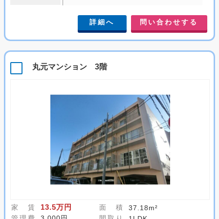
詳細へ
問い合わせする
丸元マンション 3階
13.5万円
家 賃
面 積
37.18m²
管理費
3,000円
間取り
1LDK