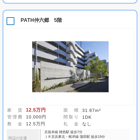
PATH仲六郷 5階
12.5万円
家 賃
面 積
31.87m²
管理費
10,000円
間取り
1DK
敷 金
12.5万円
礼 金
なし
京急本線 雑色駅 徒歩7分
ＪＲ京浜東北・根岸線 蒲田駅 徒歩19分
周辺の交通