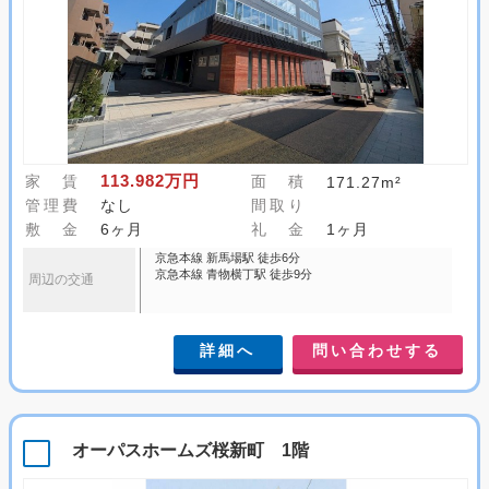
113.982万円
家 賃
面 積
171.27m²
管理費
なし
間取り
敷 金
6ヶ月
礼 金
1ヶ月
京急本線 新馬場駅 徒歩6分
京急本線 青物横丁駅 徒歩9分
周辺の交通
詳細へ
問い合わせする
オーパスホームズ桜新町 1階