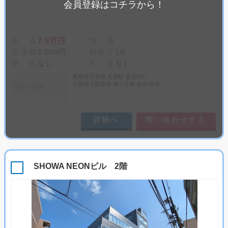
会員登録はコチラから！
7.9万円
家 賃
面 積
管理費
5,000円
間取り
1R
敷 金
なし
礼 金
なし
東急世田谷線 若林駅 徒歩5分
小田急小田原線 梅ヶ丘駅 徒歩15分
周辺の交通
詳細へ
問い合わせする
SHOWA NEONビル 2階