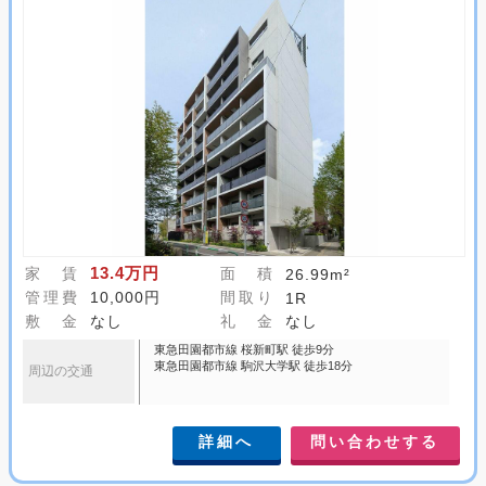
13.4万円
家 賃
面 積
26.99m²
管理費
10,000円
間取り
1R
敷 金
なし
礼 金
なし
東急田園都市線 桜新町駅 徒歩9分
東急田園都市線 駒沢大学駅 徒歩18分
周辺の交通
詳細へ
問い合わせする