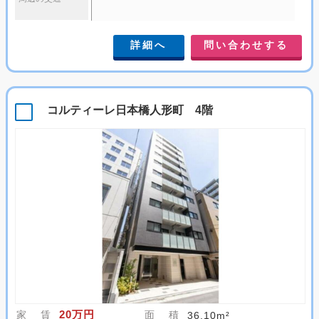
詳細へ
問い合わせする
コルティーレ日本橋人形町 4階
20万円
家 賃
面 積
36.10m²