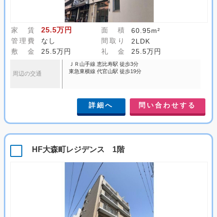
25.5万円
家 賃
面 積
60.95m²
管理費
なし
間取り
2LDK
敷 金
25.5万円
礼 金
25.5万円
ＪＲ山手線 恵比寿駅 徒歩3分
東急東横線 代官山駅 徒歩19分
周辺の交通
詳細へ
問い合わせする
HF大森町レジデンス 1階