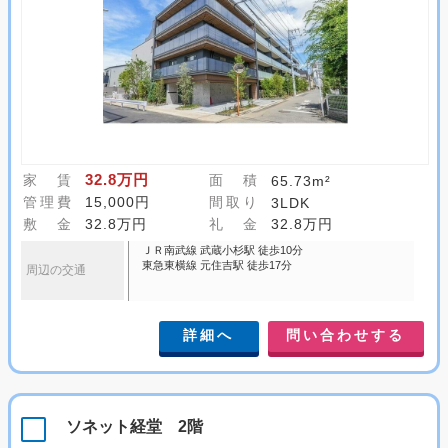
32.8万円
家 賃
面 積
65.73m²
管理費
15,000円
間取り
3LDK
敷 金
32.8万円
礼 金
32.8万円
ＪＲ南武線 武蔵小杉駅 徒歩10分
東急東横線 元住吉駅 徒歩17分
周辺の交通
詳細へ
問い合わせする
ソネット経堂 2階