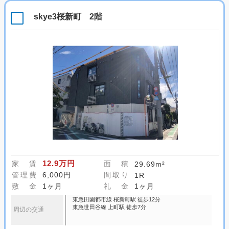
skye3桜新町 2階
12.9万円
家 賃
面 積
29.69m²
管理費
6,000円
間取り
1R
敷 金
1ヶ月
礼 金
1ヶ月
東急田園都市線 桜新町駅 徒歩12分
東急世田谷線 上町駅 徒歩7分
周辺の交通