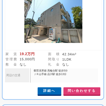
19.2万円
家 賃
面 積
42.34m²
管理費
15,000円
間取り
1LDK
敷 金
なし
礼 金
なし
都営浅草線 高輪台駅 徒歩5分
ＪＲ山手線 品川駅 徒歩13分
周辺の交通
詳細へ
問い合わせする