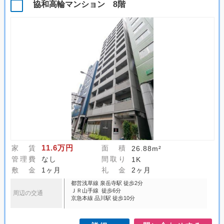
協和高輪マンション 8階
11.6万円
家 賃
面 積
26.88m²
管理費
なし
間取り
1K
敷 金
1ヶ月
礼 金
2ヶ月
都営浅草線 泉岳寺駅 徒歩2分
ＪＲ山手線 徒歩6分
周辺の交通
京急本線 品川駅 徒歩10分