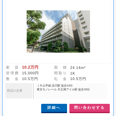
10.2万円
家 賃
面 積
24.14m²
管理費
15,000円
間取り
1K
敷 金
10.5万円
礼 金
10.5万円
ＪＲ山手線 品川駅 徒歩14分
東京モノレール 天王洲アイル駅 徒歩18分
周辺の交通
詳細へ
問い合わせする