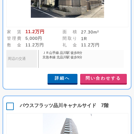
11.2万円
家 賃
面 積
27.30m²
管理費
5,000円
間取り
1R
敷 金
11.2万円
礼 金
11.2万円
ＪＲ山手線 品川駅 徒歩8分
京急本線 北品川駅 徒歩9分
周辺の交通
詳細へ
問い合わせする
バウスフラッツ品川キャナルサイド 7階