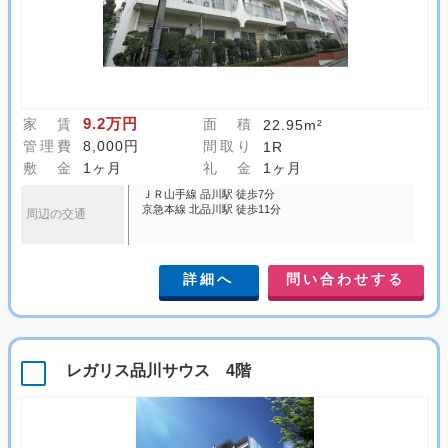
9.2万円
家 賃
面 積
22.95m²
管理費
8,000円
間取り
1R
敷 金
1ヶ月
礼 金
1ヶ月
ＪＲ山手線 品川駅 徒歩7分
京急本線 北品川駅 徒歩11分
周辺の交通
詳細へ
問い合わせする
レガリス品川サウス 4階