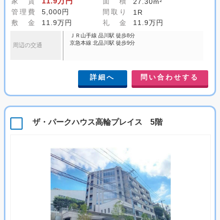
11.9万円
家 賃
面 積
27.30m²
管理費
5,000円
間取り
1R
敷 金
11.9万円
礼 金
11.9万円
ＪＲ山手線 品川駅 徒歩8分
京急本線 北品川駅 徒歩9分
周辺の交通
詳細へ
問い合わせする
ザ・パークハウス高輪プレイス 5階