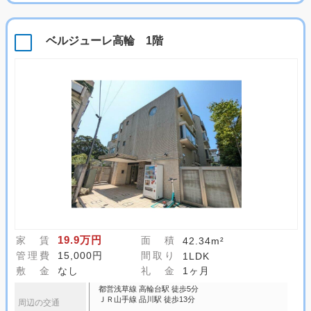
ベルジューレ高輪 1階
19.9万円
家 賃
面 積
42.34m²
管理費
15,000円
間取り
1LDK
敷 金
なし
礼 金
1ヶ月
都営浅草線 高輪台駅 徒歩5分
ＪＲ山手線 品川駅 徒歩13分
周辺の交通