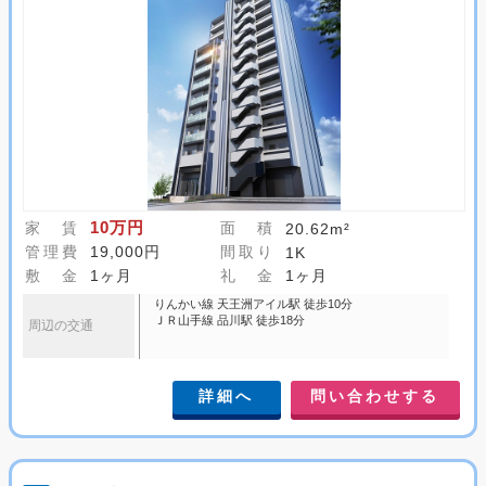
10万円
家 賃
面 積
20.62m²
管理費
19,000円
間取り
1K
敷 金
1ヶ月
礼 金
1ヶ月
りんかい線 天王洲アイル駅 徒歩10分
ＪＲ山手線 品川駅 徒歩18分
周辺の交通
詳細へ
問い合わせする