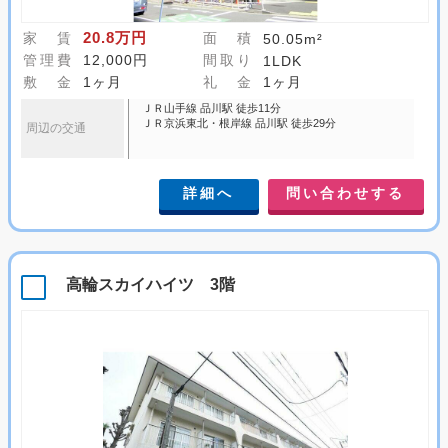
20.8万円
家 賃
面 積
50.05m²
管理費
12,000円
間取り
1LDK
敷 金
1ヶ月
礼 金
1ヶ月
ＪＲ山手線 品川駅 徒歩11分
ＪＲ京浜東北・根岸線 品川駅 徒歩29分
周辺の交通
詳細へ
問い合わせする
高輪スカイハイツ 3階