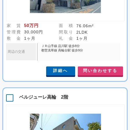
50万円
家 賃
面 積
76.06m²
管理費
30,000円
間取り
2LDK
敷 金
1ヶ月
礼 金
1ヶ月
ＪＲ山手線 品川駅 徒歩8分
都営浅草線 高輪台駅 徒歩9分
周辺の交通
詳細へ
問い合わせする
ベルジューレ高輪 2階