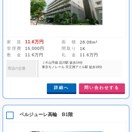
11.6万円
家 賃
面 積
28.08m²
管理費
15,000円
間取り
1K
敷 金
11.6万円
礼 金
11.6万円
ＪＲ山手線 品川駅 徒歩14分
東京モノレール 天王洲アイル駅 徒歩18分
周辺の交通
詳細へ
問い合わせする
ベルジューレ高輪 B1階