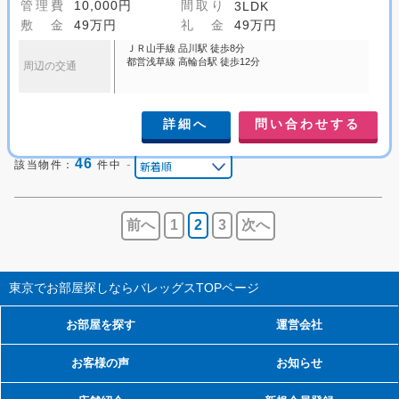
管理費
10,000円
間取り
3LDK
敷 金
49万円
礼 金
49万円
ＪＲ山手線 品川駅 徒歩8分
都営浅草線 高輪台駅 徒歩12分
周辺の交通
詳細へ
問い合わせする
46
-
該当物件：
件中
前へ
1
2
3
次へ
東京でお部屋探しならバレッグス
TOPページ
お部屋を探す
運営会社
お客様の声
お知らせ