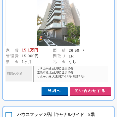
15.1万円
家 賃
面 積
26.59m²
管理費
15,000円
間取り
1R
敷 金
1ヶ月
礼 金
なし
ＪＲ山手線 品川駅 徒歩10分
京急本線 北品川駅 徒歩10分
周辺の交通
りんかい線 天王洲アイル駅 徒歩11分
詳細へ
問い合わせする
バウスフラッツ品川キャナルサイド 8階