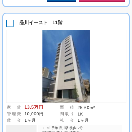
品川イースト 11階
13.5万円
家 賃
面 積
25.60m²
管理費
10,000円
間取り
1K
敷 金
1ヶ月
礼 金
1ヶ月
ＪＲ山手線 品川駅 徒歩12分