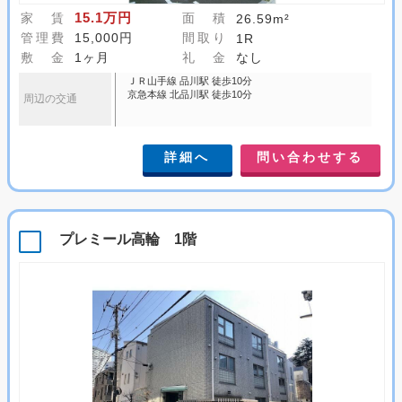
15.1万円
家 賃
面 積
26.59m²
管理費
15,000円
間取り
1R
敷 金
1ヶ月
礼 金
なし
ＪＲ山手線 品川駅 徒歩10分
京急本線 北品川駅 徒歩10分
周辺の交通
詳細へ
問い合わせする
プレミール高輪 1階