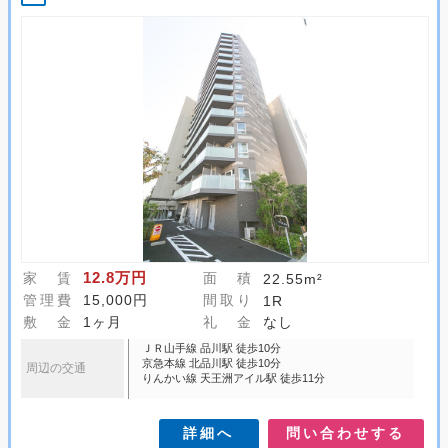
12.8万円
家 賃
面 積
22.55m²
管理費
15,000円
間取り
1R
敷 金
1ヶ月
礼 金
なし
ＪＲ山手線 品川駅 徒歩10分
京急本線 北品川駅 徒歩10分
周辺の交通
りんかい線 天王洲アイル駅 徒歩11分
詳細へ
問い合わせする