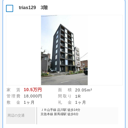
trias129 3階
10.5万円
家 賃
面 積
20.05m²
管理費
18,000円
間取り
1R
敷 金
1ヶ月
礼 金
1ヶ月
ＪＲ山手線 品川駅 徒歩14分
京急本線 新馬場駅 徒歩6分
周辺の交通