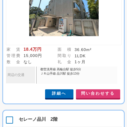
18.4万円
家 賃
面 積
36.60m²
管理費
15,000円
間取り
1LDK
敷 金
なし
礼 金
1ヶ月
都営浅草線 高輪台駅 徒歩5分
ＪＲ山手線 品川駅 徒歩13分
周辺の交通
詳細へ
問い合わせする
セレーノ品川 2階