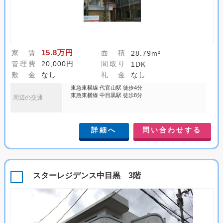
15.8万円
家 賃
面 積
28.79m²
管理費
20,000円
間取り
1DK
敷 金
なし
礼 金
なし
東急東横線 代官山駅 徒歩4分
東急東横線 中目黒駅 徒歩8分
周辺の交通
詳細へ
問い合わせする
スターレジデンス中目黒 3階