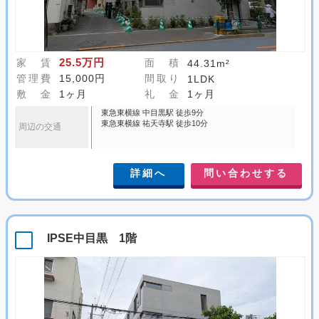
25.5万円
家 賃
面 積
44.31m²
管理費
15,000円
間取り
1LDK
敷 金
1ヶ月
礼 金
1ヶ月
東急東横線 中目黒駅 徒歩9分
東急東横線 祐天寺駅 徒歩10分
周辺の交通
詳細へ
問い合わせする
IPSE中目黒 1階