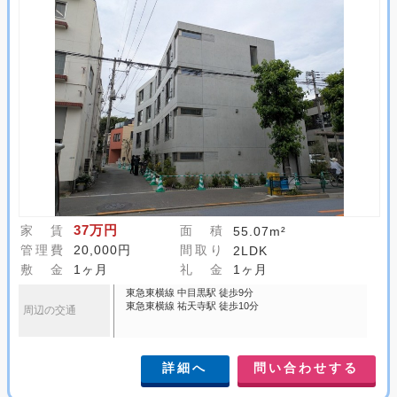
37万円
家 賃
面 積
55.07m²
管理費
20,000円
間取り
2LDK
敷 金
1ヶ月
礼 金
1ヶ月
東急東横線 中目黒駅 徒歩9分
東急東横線 祐天寺駅 徒歩10分
周辺の交通
詳細へ
問い合わせする