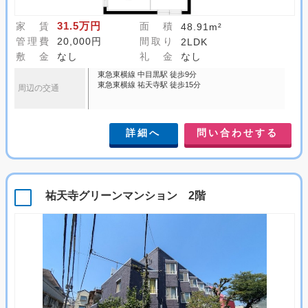
31.5万円
家 賃
面 積
48.91m²
管理費
20,000円
間取り
2LDK
敷 金
なし
礼 金
なし
東急東横線 中目黒駅 徒歩9分
東急東横線 祐天寺駅 徒歩15分
周辺の交通
詳細へ
問い合わせする
祐天寺グリーンマンション 2階