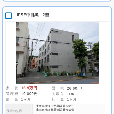
IPSE中目黒 2階
16.9万円
家 賃
面 積
26.60m²
管理費
10,000円
間取り
1DK
敷 金
1ヶ月
礼 金
1ヶ月
東急東横線 中目黒駅 徒歩9分
東急東横線 祐天寺駅 徒歩10分
周辺の交通