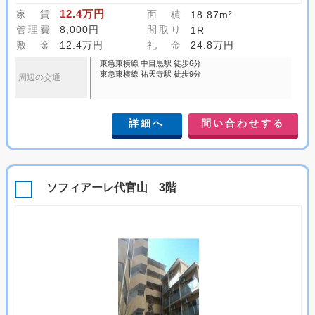
12.4万円
家 賃
面 積
18.87m²
管理費
8,000円
間取り
1R
敷 金
12.4万円
礼 金
24.8万円
東急東横線 中目黒駅 徒歩6分
東急東横線 祐天寺駅 徒歩9分
周辺の交通
詳細へ
問い合わせする
ソフィアーレ代官山 3階