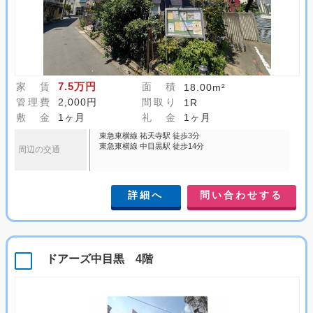
7.5万円
家 賃
面 積
18.00m²
管理費
2,000円
間取り
1R
敷 金
1ヶ月
礼 金
1ヶ月
東急東横線 祐天寺駅 徒歩3分
東急東横線 中目黒駅 徒歩14分
周辺の交通
詳細へ
問い合わせする
ドアーズ中目黒 4階