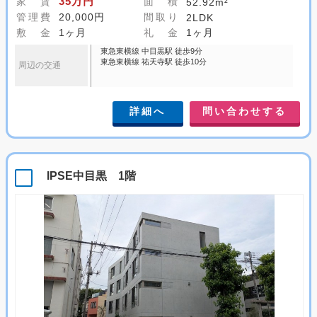
35万円
家 賃
面 積
52.92m²
管理費
20,000円
間取り
2LDK
敷 金
1ヶ月
礼 金
1ヶ月
東急東横線 中目黒駅 徒歩9分
東急東横線 祐天寺駅 徒歩10分
周辺の交通
詳細へ
問い合わせする
IPSE中目黒 1階