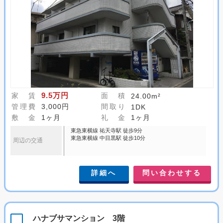
9.5万円
家 賃
面 積
24.00m²
管理費
3,000円
間取り
1DK
敷 金
1ヶ月
礼 金
1ヶ月
東急東横線 祐天寺駅 徒歩9分
東急東横線 中目黒駅 徒歩10分
周辺の交通
詳細へ
問い合わせする
ハナブサマンション 3階