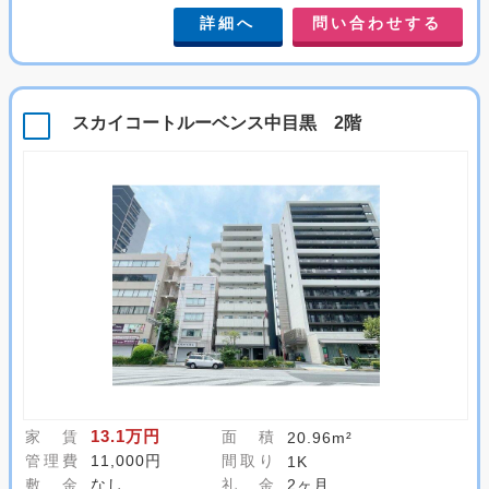
詳細へ
問い合わせする
スカイコートルーベンス中目黒 2階
13.1万円
家 賃
面 積
20.96m²
管理費
11,000円
間取り
1K
敷 金
なし
礼 金
2ヶ月