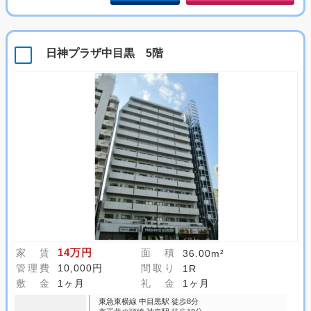
日神プラザ中目黒 5階
14万円
家 賃
面 積
36.00m²
管理費
10,000円
間取り
1R
敷 金
1ヶ月
礼 金
1ヶ月
東急東横線 中目黒駅 徒歩8分