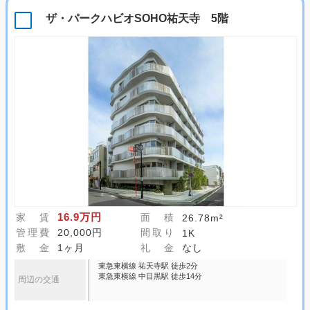
ザ・パークハビオSOHO祐天寺 5階
16.9万円
家 賃
面 積
26.78m²
管理費
20,000円
間取り
1K
敷 金
1ヶ月
礼 金
なし
東急東横線 祐天寺駅 徒歩2分
東急東横線 中目黒駅 徒歩14分
周辺の交通