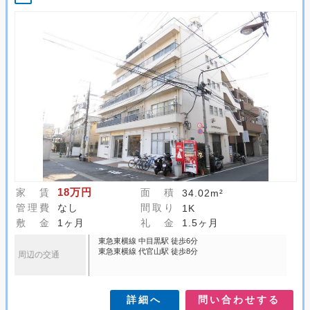
18万円
家 賃
面 積
34.02m²
管理費
なし
間取り
1K
敷 金
1ヶ月
礼 金
1.5ヶ月
東急東横線 中目黒駅 徒歩6分
東急東横線 代官山駅 徒歩8分
周辺の交通
詳細へ
問い合わせする