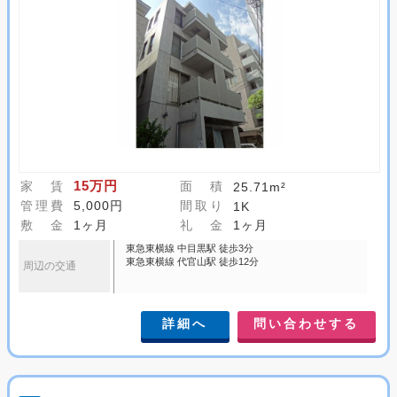
15万円
家 賃
面 積
25.71m²
管理費
5,000円
間取り
1K
敷 金
1ヶ月
礼 金
1ヶ月
東急東横線 中目黒駅 徒歩3分
東急東横線 代官山駅 徒歩12分
周辺の交通
詳細へ
問い合わせする