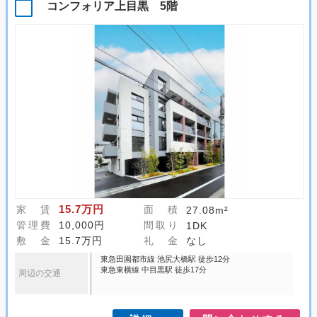
コンフォリア上目黒 5階
15.7万円
家 賃
面 積
27.08m²
管理費
10,000円
間取り
1DK
敷 金
15.7万円
礼 金
なし
東急田園都市線 池尻大橋駅 徒歩12分
東急東横線 中目黒駅 徒歩17分
周辺の交通