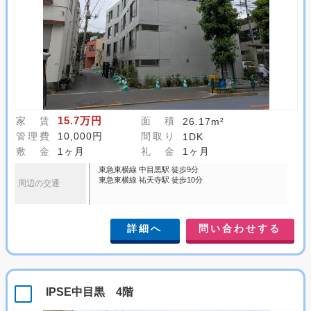
15.7万円
家 賃
面 積
26.17m²
管理費
10,000円
間取り
1DK
敷 金
1ヶ月
礼 金
1ヶ月
東急東横線 中目黒駅 徒歩9分
東急東横線 祐天寺駅 徒歩10分
周辺の交通
詳細へ
問い合わせする
IPSE中目黒 4階