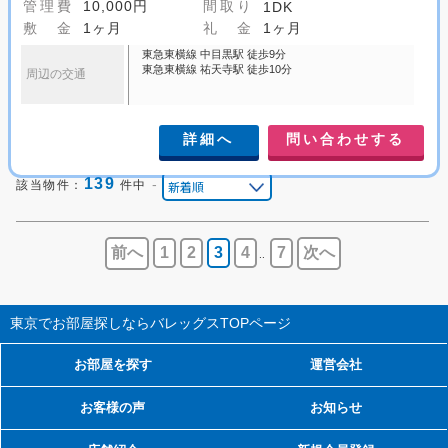
管理費
10,000円
間取り
1DK
敷 金
1ヶ月
礼 金
1ヶ月
東急東横線 中目黒駅 徒歩9分
東急東横線 祐天寺駅 徒歩10分
周辺の交通
詳細へ
問い合わせする
139
-
該当物件：
件中
前へ
1
2
3
4
7
次へ
..
東京でお部屋探しならバレッグス
TOPページ
お部屋を探す
運営会社
お客様の声
お知らせ