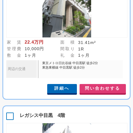
22.4万円
家 賃
面 積
31.41m²
管理費
10,000円
間取り
1R
敷 金
1ヶ月
礼 金
1ヶ月
東京メトロ日比谷線 中目黒駅 徒歩2分
東急東横線 中目黒駅 徒歩2分
周辺の交通
詳細へ
問い合わせする
レガシス中目黒 4階