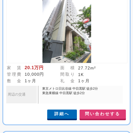
20.1万円
家 賃
面 積
27.72m²
管理費
10,000円
間取り
1K
敷 金
1ヶ月
礼 金
1ヶ月
東京メトロ日比谷線 中目黒駅 徒歩2分
東急東横線 中目黒駅 徒歩2分
周辺の交通
詳細へ
問い合わせする