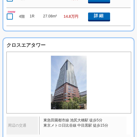
new
詳細
1R
27.08m²
4階
14.8万円
クロスエアタワー
東急田園都市線 池尻大橋駅 徒歩5分
周辺の交通
東京メトロ日比谷線 中目黒駅 徒歩15分