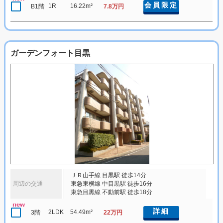
会員限定
1R
16.22m²
B1階
7.8万円
ガーデンフォート目黒
ＪＲ山手線 目黒駅 徒歩14分
周辺の交通
東急東横線 中目黒駅 徒歩16分
東急目黒線 不動前駅 徒歩18分
new
詳細
2LDK
54.49m²
3階
22万円