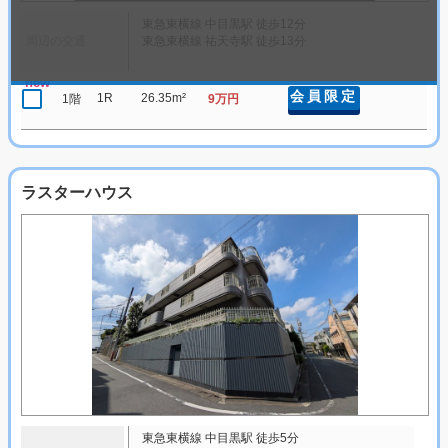
東急東横線 中目黒駅 徒歩12分
周辺の交通
東急東横線 祐天寺駅 徒歩13分
new
会員限定
1R
26.35m²
1階
9万円
ラスターハウス
東急東横線 中目黒駅 徒歩5分