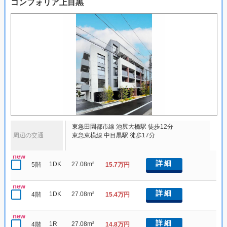
コンフォリア上目黒
東急田園都市線 池尻大橋駅 徒歩12分
周辺の交通
東急東横線 中目黒駅 徒歩17分
new
詳細
1DK
27.08m²
5階
15.7万円
new
詳細
1DK
27.08m²
4階
15.4万円
new
詳細
1R
27.08m²
4階
14.8万円