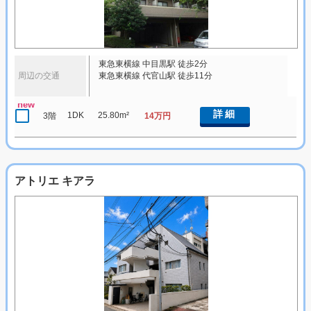
東急東横線 中目黒駅 徒歩2分
周辺の交通
東急東横線 代官山駅 徒歩11分
new
詳細
1DK
25.80m²
3階
14万円
アトリエ キアラ