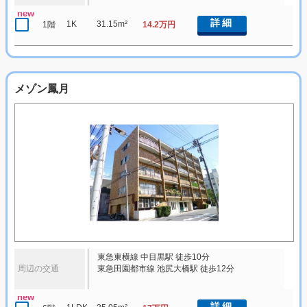
new
詳細
1K
31.15m²
1階
14.2万円
メゾン鳳月
東急東横線 中目黒駅 徒歩10分
周辺の交通
東急田園都市線 池尻大橋駅 徒歩12分
new
詳細