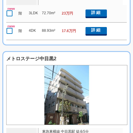
new
詳細
3LDK
72.70m²
階
23万円
new
詳細
4DK
88.93m²
階
17.6万円
メトロステージ中目黒2
東急東横線 中目黒駅 徒歩5分