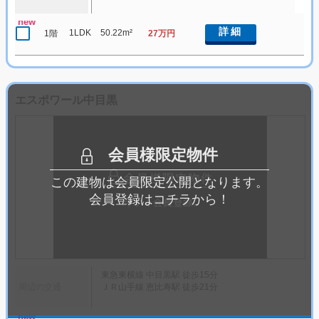
new
詳細
1LDK
50.22m²
1階
27万円
エスポワール中目黒
会員様限定物件
この建物は会員限定公開となります。
会員登録はコチラから！
東急東横線 中目黒駅 徒歩15分
周辺の交通
ＪＲ山手線 恵比寿駅 徒歩21分
new