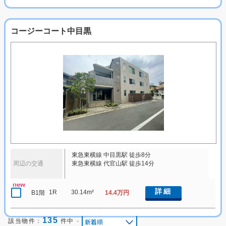
コージーコート中目黒
東急東横線 中目黒駅 徒歩8分
周辺の交通
東急東横線 代官山駅 徒歩14分
new
詳細
1R
30.14m²
B1階
14.4万円
135
-
該当物件：
件中