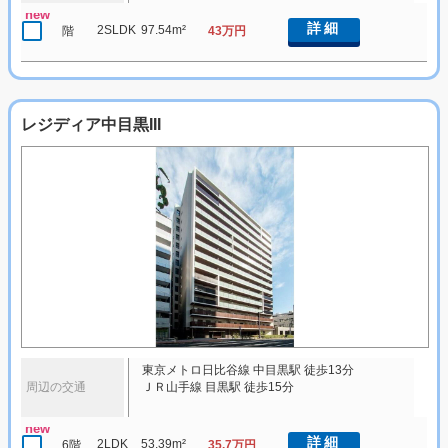
new
詳細
2SLDK
97.54m²
階
43万円
レジディア中目黒III
東京メトロ日比谷線 中目黒駅 徒歩13分
周辺の交通
ＪＲ山手線 目黒駅 徒歩15分
new
詳細
2LDK
53.39m²
6階
35.7万円