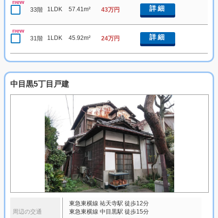
new
詳細
1LDK
57.41m²
33階
43万円
new
詳細
1LDK
45.92m²
31階
24万円
中目黒5丁目戸建
東急東横線 祐天寺駅 徒歩12分
周辺の交通
東急東横線 中目黒駅 徒歩15分