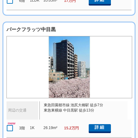
1LDK
35.05m²
6階
17万円
パークフラッツ中目黒
東急田園都市線 池尻大橋駅 徒歩7分
周辺の交通
東急東横線 中目黒駅 徒歩13分
new
詳細
1K
26.19m²
3階
15.2万円