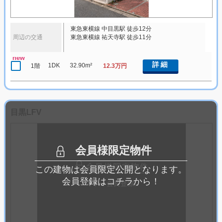
東急東横線 中目黒駅 徒歩12分
周辺の交通
東急東横線 祐天寺駅 徒歩11分
new
詳細
1DK
32.90m²
1階
12.3万円
目黒LFV
会員様限定物件
この建物は会員限定公開となります。
会員登録はコチラから！