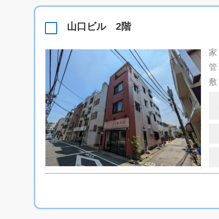
山口ビル 2階
家
管
敷