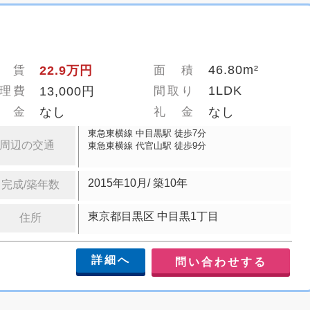
46.80m²
 賃
22.9万円
面 積
1LDK
理費
13,000円
間取り
 金
なし
礼 金
なし
東急東横線 中目黒駅 徒歩7分
周辺の交通
東急東横線 代官山駅 徒歩9分
2015年10月/ 築10年
完成/築年数
東京都目黒区 中目黒1丁目
住所
詳細へ
問い合わせする