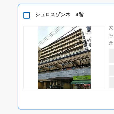
シュロスゾンネ 4階
家
管
敷