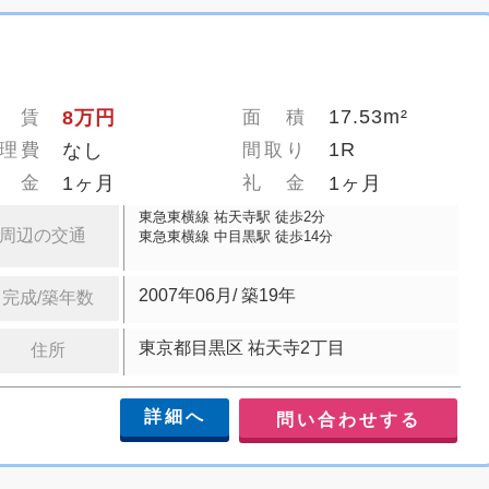
17.53m²
 賃
8万円
面 積
1R
理費
なし
間取り
 金
1ヶ月
礼 金
1ヶ月
東急東横線 祐天寺駅 徒歩2分
周辺の交通
東急東横線 中目黒駅 徒歩14分
2007年06月/ 築19年
完成/築年数
東京都目黒区 祐天寺2丁目
住所
詳細へ
問い合わせする