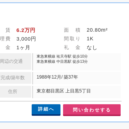
20.80m²
 賃
6.2万円
面 積
1K
理費
3,000円
間取り
 金
1ヶ月
礼 金
なし
東急東横線 祐天寺駅 徒歩10分
周辺の交通
東急東横線 中目黒駅 徒歩13分
1988年12月/ 築37年
完成/築年数
東京都目黒区 上目黒5丁目
住所
詳細へ
問い合わせする