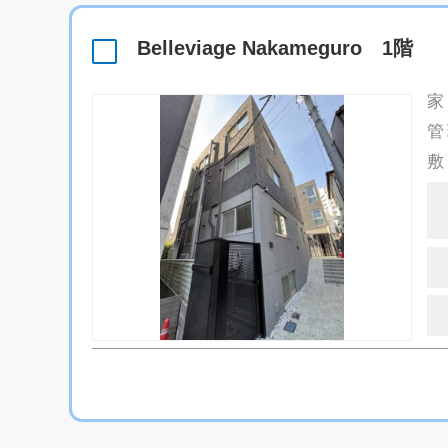
Belleviage Nakameguro 1階
家
管
敷