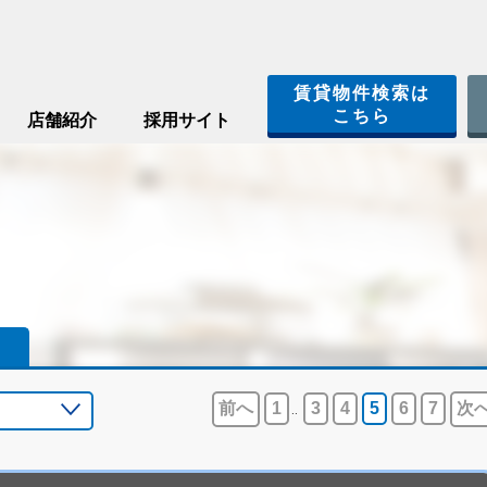
賃貸物件検索は
こちら
店舗紹介
採用サイト
前へ
1
3
4
5
6
7
次
..