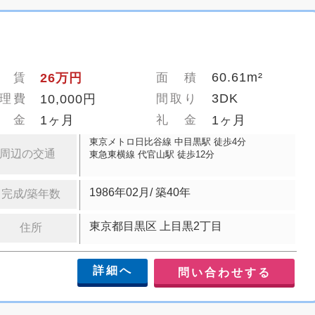
60.61m²
 賃
26万円
面 積
3DK
理費
10,000円
間取り
 金
1ヶ月
礼 金
1ヶ月
東京メトロ日比谷線 中目黒駅 徒歩4分
周辺の交通
東急東横線 代官山駅 徒歩12分
1986年02月/ 築40年
完成/築年数
東京都目黒区 上目黒2丁目
住所
詳細へ
問い合わせする