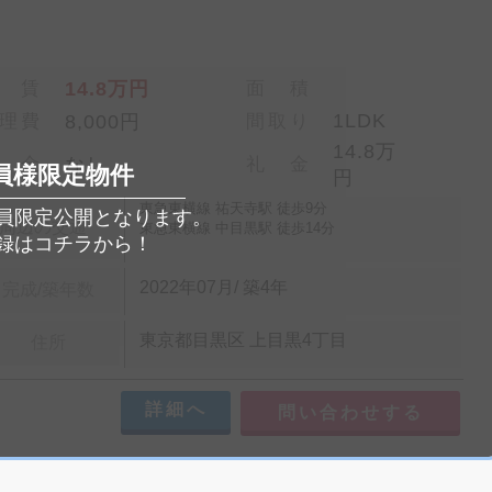
 賃
14.8万円
面 積
1LDK
理費
8,000円
間取り
14.8万
 金
なし
礼 金
員様限定物件
円
東急東横線 祐天寺駅 徒歩9分
員限定公開となります。
周辺の交通
東急東横線 中目黒駅 徒歩14分
録はコチラから！
2022年07月/ 築4年
完成/築年数
東京都目黒区 上目黒4丁目
住所
詳細へ
問い合わせする