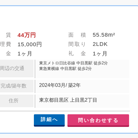
55.58m²
 賃
44万円
面 積
2LDK
理費
15,000円
間取り
 金
1ヶ月
礼 金
1ヶ月
東京メトロ日比谷線 中目黒駅 徒歩2分
周辺の交通
東急東横線 中目黒駅 徒歩2分
2024年03月/ 築2年
完成/築年数
東京都目黒区 上目黒2丁目
住所
詳細へ
問い合わせする