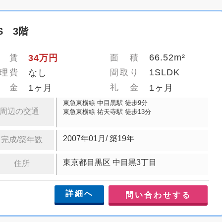
S 3階
66.52m²
 賃
34万円
面 積
1SLDK
理費
なし
間取り
 金
1ヶ月
礼 金
1ヶ月
東急東横線 中目黒駅 徒歩9分
周辺の交通
東急東横線 祐天寺駅 徒歩13分
2007年01月/ 築19年
完成/築年数
東京都目黒区 中目黒3丁目
住所
詳細へ
問い合わせする