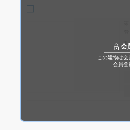
家
管
敷
会
この建物は会
会員登