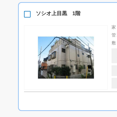
ソシオ上目黒 1階
家
管
敷