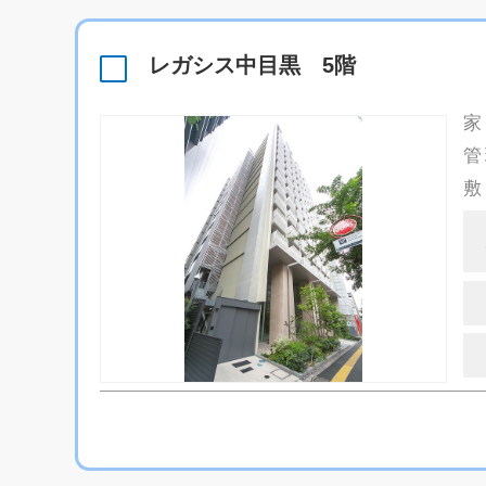
レガシス中目黒 5階
家
管
敷