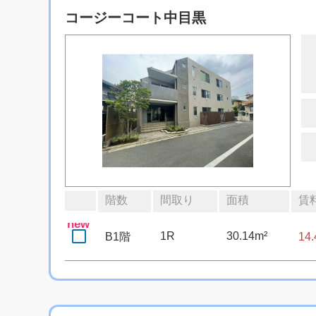
コージーコート中目黒
階数
間取り
面積
賃
new
1R
30.14m²
B1階
14