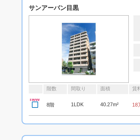
サンアーバン目黒
階数
間取り
面積
賃
new
1LDK
40.27m²
8階
1