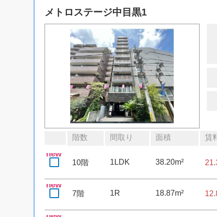
メトロステージ中目黒1
階数
間取り
面積
賃
new
1LDK
38.20m²
10階
21
new
1R
18.87m²
7階
12
new