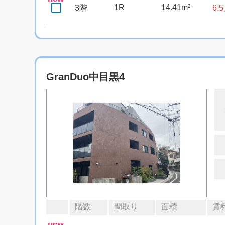
1R
14.41m²
3階
6.
GranDuo中目黒4
階数
間取り
面積
賃
new