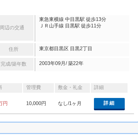
東急東横線 中目黒駅 徒歩13分
ＪＲ山手線 目黒駅 徒歩11分
周辺の交通
東京都目黒区 目黒2丁目
住所
2003年09月/ 築22年
完成/築年数
料
管理費
敷金・礼金
詳細
詳細
8万円
10,000円
なし/1ヶ月