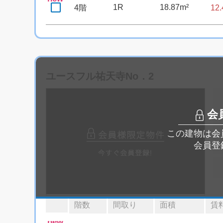
1R
18.87m²
4階
12
ユースフル祐天寺No．2
会
この建物は会
会員登
階数
間取り
面積
賃
new