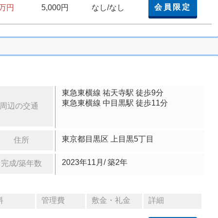
会員限定
5万円
5,000円
なし/なし
東急東横線 祐天寺駅 徒歩9分
東急東横線 中目黒駅 徒歩11分
周辺の交通
東京都目黒区 上目黒5丁目
住所
2023年11月/ 築2年
完成/築年数
料
管理費
敷金・礼金
詳細