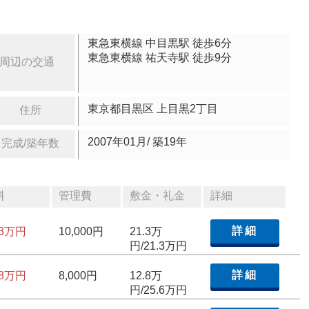
東急東横線 中目黒駅 徒歩6分
東急東横線 祐天寺駅 徒歩9分
周辺の交通
東京都目黒区 上目黒2丁目
住所
2007年01月/ 築19年
完成/築年数
料
管理費
敷金・礼金
詳細
詳細
.3万円
10,000円
21.3万
円/21.3万円
詳細
.8万円
8,000円
12.8万
円/25.6万円