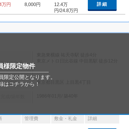
詳細
.4万円
8,000円
12.4万
円/24.8万円
東急東横線 祐天寺駅 徒歩4分
東京メトロ日比谷線 中目黒駅 徒歩12分
周辺の交通
員様限定物件
員限定公開となります。
東京都目黒区 上目黒4丁目
住所
録はコチラから！
1986年01月/ 築40年
完成/築年数
料
管理費
敷金・礼金
詳細