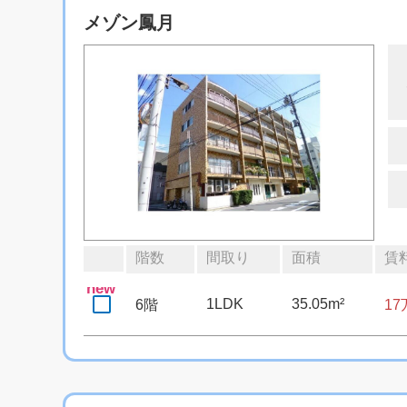
メゾン鳳月
階数
間取り
面積
賃
new
1LDK
35.05m²
6階
1