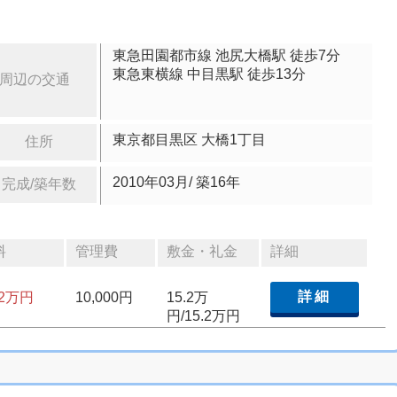
東急田園都市線 池尻大橋駅 徒歩7分
東急東横線 中目黒駅 徒歩13分
周辺の交通
東京都目黒区 大橋1丁目
住所
2010年03月/ 築16年
完成/築年数
料
管理費
敷金・礼金
詳細
詳細
.2万円
10,000円
15.2万
円/15.2万円