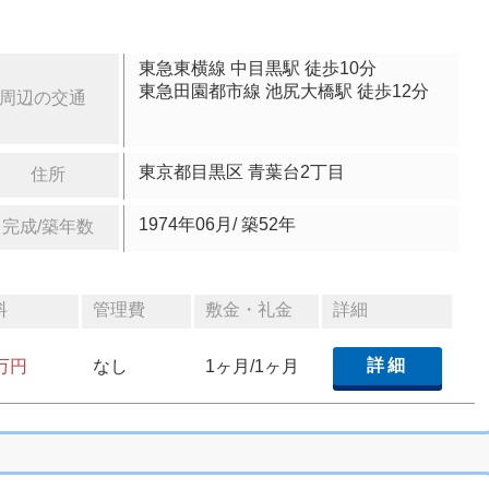
東急東横線 中目黒駅 徒歩10分
東急田園都市線 池尻大橋駅 徒歩12分
周辺の交通
東京都目黒区 青葉台2丁目
住所
1974年06月/ 築52年
完成/築年数
料
管理費
敷金・礼金
詳細
詳細
7万円
なし
1ヶ月/1ヶ月