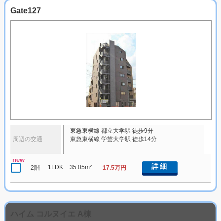
Gate127
東急東横線 都立大学駅 徒歩9分
周辺の交通
東急東横線 学芸大学駅 徒歩14分
new
詳細
1LDK
35.05m²
2階
17.5万円
ハイム コルヌイエ A棟