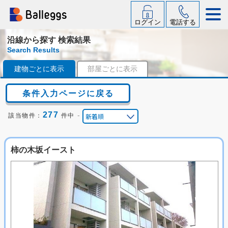
ログイン
電話する
沿線から探す 検索結果
Search Results
建物ごとに表示
部屋ごとに表示
条件入力ページに戻る
277
-
該当物件：
件中
柿の木坂イースト