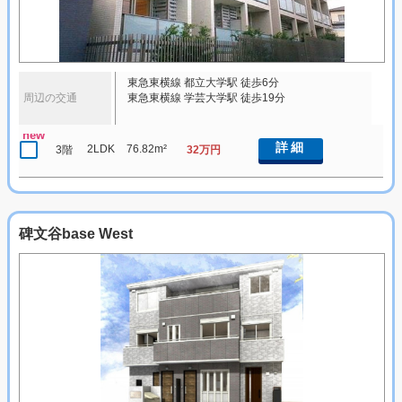
東急東横線 都立大学駅 徒歩6分
周辺の交通
東急東横線 学芸大学駅 徒歩19分
new
詳細
2LDK
76.82m²
3階
32万円
碑文谷base West