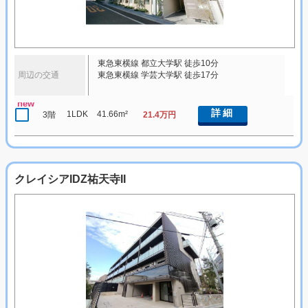
東急東横線 都立大学駅 徒歩10分
周辺の交通
東急東横線 学芸大学駅 徒歩17分
new
詳細
1LDK
41.66m²
3階
21.4万円
クレイシアIDZ祐天寺II