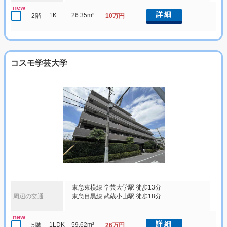
new
詳細
1K
26.35m²
2階
10万円
コスモ学芸大学
東急東横線 学芸大学駅 徒歩13分
周辺の交通
東急目黒線 武蔵小山駅 徒歩18分
new
詳細
1LDK
59.62m²
5階
26万円