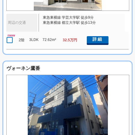
東急東横線 学芸大学駅 徒歩9分
周辺の交通
東急東横線 都立大学駅 徒歩13分
new
詳細
3LDK
72.62m²
2階
32.5万円
ヴォーネン鷹番