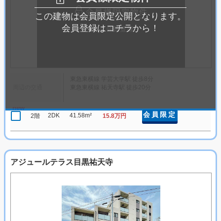
この建物は会員限定公開となります。
会員登録はコチラから！
東急東横線 学芸大学駅 徒歩8分
周辺の交通
東急東横線 祐天寺駅 徒歩20分
new
会員限定
2DK
41.58m²
2階
15.8万円
アジュールテラス目黒祐天寺