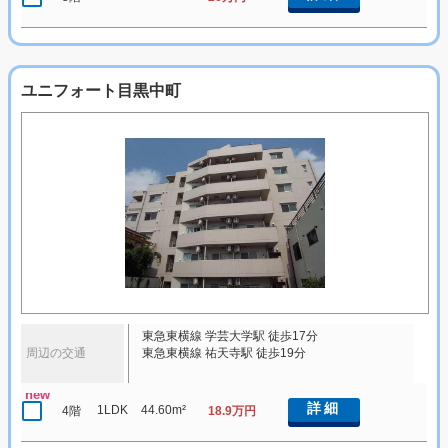
ユニフォート目黒中町
東急東横線 学芸大学駅 徒歩17分
周辺の交通
東急東横線 祐天寺駅 徒歩19分
new
詳細
1LDK
44.60m²
4階
18.9万円