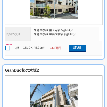
東急東横線 祐天寺駅 徒歩14分
周辺の交通
東急東横線 学芸大学駅 徒歩16分
new
詳細
1SLDK
45.21m²
2階
23.8万円
GranDuo柿の木坂2