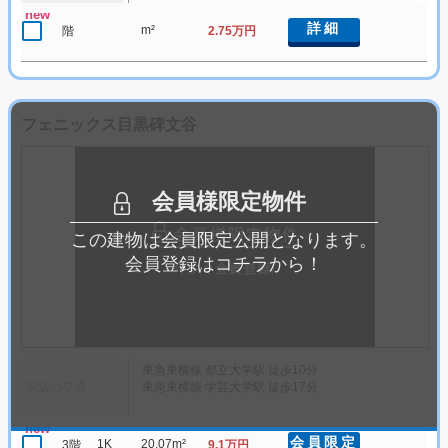
new
詳細
m²
階
2.75万円
フェニックス目黒碑文谷
会員様限定物件
この建物は会員限定公開となります。
会員登録はコチラから！
東急東横線 都立大学駅 徒歩10分
周辺の交通
東急東横線 学芸大学駅 徒歩17分
new
会員限定
1K
20.07m²
3階
9.1万円