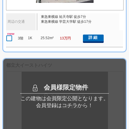
東急東横線 祐天寺駅 徒歩7分
周辺の交通
東急東横線 学芸大学駅 徒歩17分
new
詳細
1K
25.52m²
3階
13万円
都立大イーストハイツ
会員様限定物件
この建物は会員限定公開となります。
会員登録はコチラから！