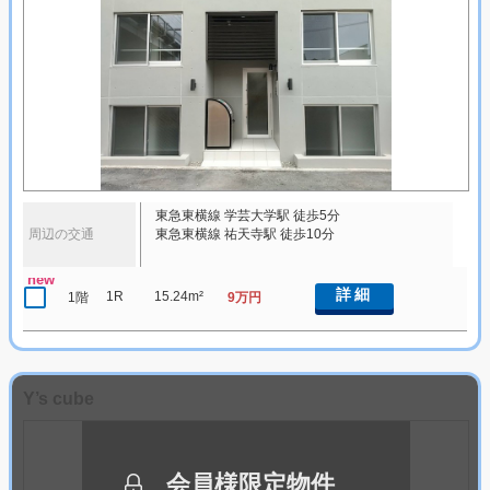
東急東横線 学芸大学駅 徒歩5分
周辺の交通
東急東横線 祐天寺駅 徒歩10分
new
詳細
1R
15.24m²
1階
9万円
Y’s cube
会員様限定物件