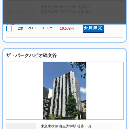
東急東横線 都立大学駅 徒歩3分
周辺の交通
東急東横線 学芸大学駅 徒歩18分
new
会員限定
2LDK
61.30m²
2階
16.5万円
ザ・パークハビオ碑文谷
東急東横線 都立大学駅 徒歩11分