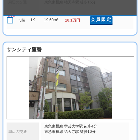
周辺の交通
東急東横線 祐天寺駅 徒歩15分
new
会員限定
1K
19.60m²
5階
10.1万円
サンシティ鷹番
東急東横線 学芸大学駅 徒歩4分
周辺の交通
東急東横線 祐天寺駅 徒歩16分