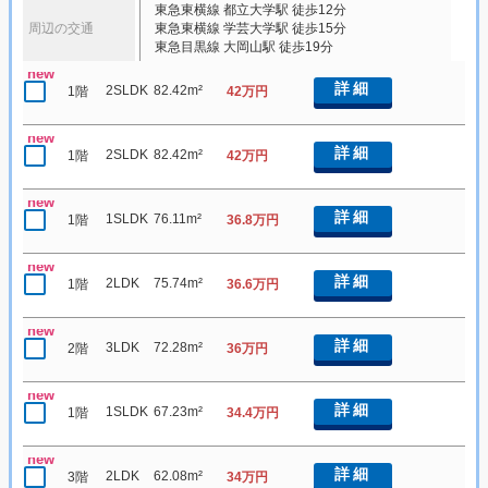
東急東横線 都立大学駅 徒歩12分
周辺の交通
東急東横線 学芸大学駅 徒歩15分
東急目黒線 大岡山駅 徒歩19分
new
詳細
2SLDK
82.42m²
1階
42万円
new
詳細
2SLDK
82.42m²
1階
42万円
new
詳細
1SLDK
76.11m²
1階
36.8万円
new
詳細
2LDK
75.74m²
1階
36.6万円
new
詳細
3LDK
72.28m²
2階
36万円
new
詳細
1SLDK
67.23m²
1階
34.4万円
new
詳細
2LDK
62.08m²
3階
34万円