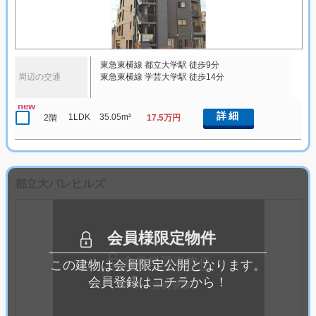
東急東横線 都立大学駅 徒歩9分
周辺の交通
東急東横線 学芸大学駅 徒歩14分
new
詳細
1LDK
35.05m²
2階
17.5万円
都立大パレヒルズ
会員様限定物件
この建物は会員限定公開となります。
会員登録はコチラから！