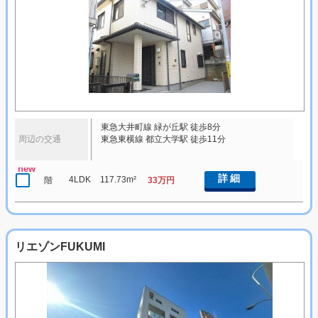
東急大井町線 緑が丘駅 徒歩8分
周辺の交通
東急東横線 都立大学駅 徒歩11分
new
詳細
4LDK
117.73m²
階
33万円
リエゾンFUKUMI