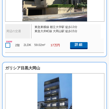
東急東横線 都立大学駅 徒歩13分
周辺の交通
東急大井町線 大岡山駅 徒歩15分
new
詳細
2LDK
59.02m²
2階
17万円
ガリシア目黒大岡山