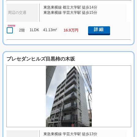
東急東横線 都立大学駅 徒歩14分
周辺の交通
東急東横線 学芸大学駅 徒歩15分
new
詳細
1LDK
41.13m²
2階
16.9万円
プレセダンヒルズ目黒柿の木坂
東急東横線 学芸大学駅 徒歩13分