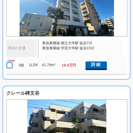
東急東横線 都立大学駅 徒歩7分
周辺の交通
東急東横線 学芸大学駅 徒歩15分
new
詳細
1LDK
41.79m²
3階
18.4万円
クレール碑文谷