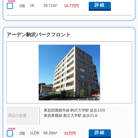
new
詳細
1K
33.71m²
1階
10.7万円
アーデン駒沢パークフロント
東急田園都市線 駒沢大学駅 徒歩13分
周辺の交通
東急東横線 都立大学駅 徒歩21分
new
詳細
1LDK
66.20m²
2階
32万円