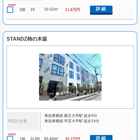
new
詳細
1K
20.52m²
2階
11.9万円
STANDZ柿の木坂
東急東横線 都立大学駅 徒歩9分
周辺の交通
東急東横線 学芸大学駅 徒歩14分
new
詳細
2LDK
65.40m²
1階
35.3万円