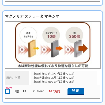
マグノリア ステラータ マキシマ
東急東横線 自由が丘駅 徒歩11分
周辺の交通
東急大井町線 九品仏駅 徒歩13分
東急東横線 都立大学駅 徒歩16分
new
詳細
1K
25.87m²
1階
10.6万円