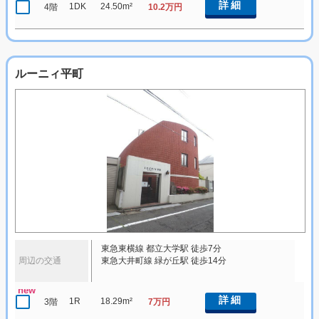
詳細
1DK
24.50m²
4階
10.2万円
ルーニィ平町
東急東横線 都立大学駅 徒歩7分
周辺の交通
東急大井町線 緑が丘駅 徒歩14分
new
詳細
1R
18.29m²
3階
7万円