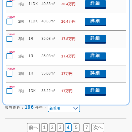
詳細
1LDK
40.83m²
2階
20.4万円
new
詳細
1LDK
40.83m²
2階
20.4万円
new
詳細
1R
35.08m²
3階
17.8万円
new
詳細
1R
35.08m²
2階
17.4万円
new
詳細
1R
35.08m²
1階
17万円
new
詳細
1DK
33.22m²
2階
17万円
196
-
該当物件：
件中
前へ
1
2
3
4
5
7
次へ
..