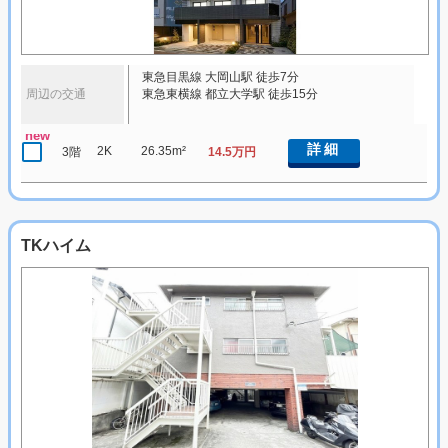
東急目黒線 大岡山駅 徒歩7分
周辺の交通
東急東横線 都立大学駅 徒歩15分
new
詳細
2K
26.35m²
3階
14.5万円
TKハイム