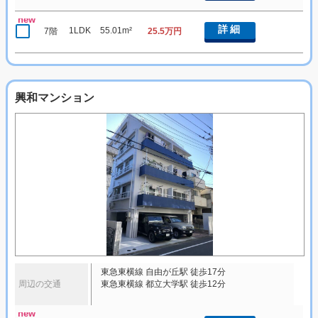
new
詳細
1LDK
55.01m²
7階
25.5万円
興和マンション
東急東横線 自由が丘駅 徒歩17分
周辺の交通
東急東横線 都立大学駅 徒歩12分
new