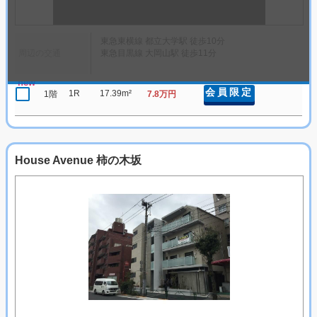
東急東横線 都立大学駅 徒歩10分
周辺の交通
東急目黒線 大岡山駅 徒歩11分
new
会員限定
1R
17.39m²
1階
7.8万円
House Avenue 柿の木坂