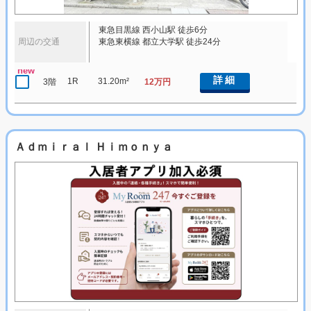
東急目黒線 西小山駅 徒歩6分
周辺の交通
東急東横線 都立大学駅 徒歩24分
new
詳細
1R
31.20m²
3階
12万円
Ａｄｍｉｒａｌ Ｈｉｍｏｎｙａ