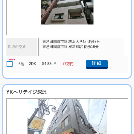
東急田園都市線 駒沢大学駅 徒歩7分
周辺の交通
東急田園都市線 桜新町駅 徒歩16分
new
詳細
2DK
54.88m²
6階
17万円
YKヘリテイジ深沢