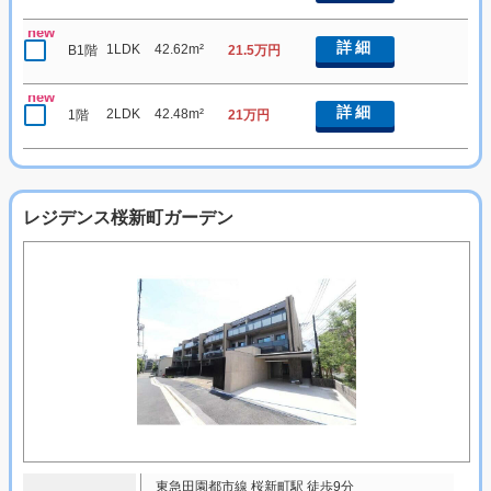
new
詳細
1LDK
42.62m²
B1階
21.5万円
new
詳細
2LDK
42.48m²
1階
21万円
レジデンス桜新町ガーデン
東急田園都市線 桜新町駅 徒歩9分