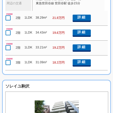
周辺の交通
東急世田谷線 世田谷駅 徒歩15分
new
詳細
1LDK
38.29m²
2階
21.9万円
new
詳細
1LDK
34.43m²
2階
19.6万円
new
詳細
1LDK
33.21m²
2階
19.2万円
new
詳細
1LDK
31.09m²
3階
18.3万円
ソレイユ駒沢