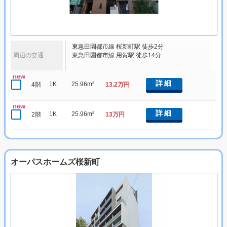
東急田園都市線 桜新町駅 徒歩2分
周辺の交通
東急田園都市線 用賀駅 徒歩14分
new
詳細
1K
25.96m²
4階
13.2万円
new
詳細
1K
25.96m²
2階
13万円
オーパスホームズ桜新町