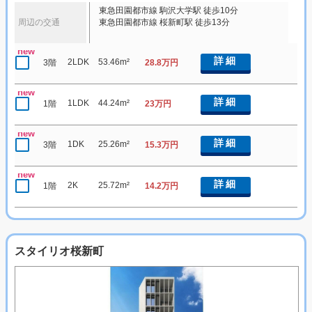
東急田園都市線 駒沢大学駅 徒歩10分
周辺の交通
東急田園都市線 桜新町駅 徒歩13分
new
詳細
2LDK
53.46m²
3階
28.8万円
new
詳細
1LDK
44.24m²
1階
23万円
new
詳細
1DK
25.26m²
3階
15.3万円
new
詳細
2K
25.72m²
1階
14.2万円
スタイリオ桜新町