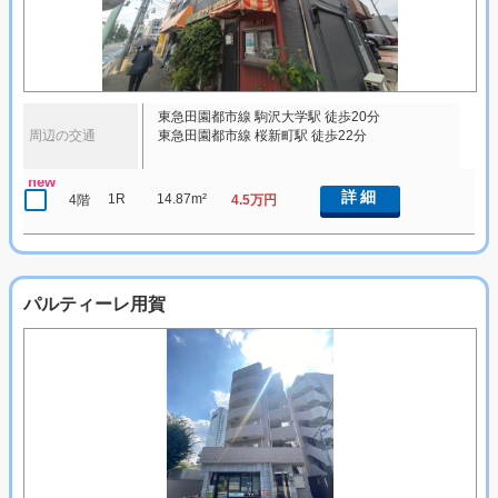
東急田園都市線 駒沢大学駅 徒歩20分
周辺の交通
東急田園都市線 桜新町駅 徒歩22分
new
詳細
1R
14.87m²
4階
4.5万円
パルティーレ用賀