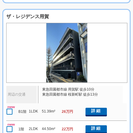
ザ・レジデンス用賀
東急田園都市線 用賀駅 徒歩10分
周辺の交通
東急田園都市線 桜新町駅 徒歩13分
new
詳細
1LDK
51.39m²
B1階
26万円
new
詳細
2LDK
44.50m²
1階
22万円