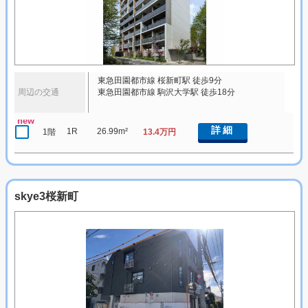
東急田園都市線 桜新町駅 徒歩9分
周辺の交通
東急田園都市線 駒沢大学駅 徒歩18分
new
詳細
1R
26.99m²
1階
13.4万円
skye3桜新町