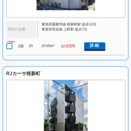
東急田園都市線 桜新町駅 徒歩12分
周辺の交通
東急世田谷線 上町駅 徒歩7分
new
詳細
1R
29.69m²
2階
12.9万円
RJカーサ桜新町