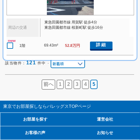
東急田園都市線 用賀駅 徒歩4分
周辺の交通
東急田園都市線 桜新町駅 徒歩16分
new
詳細
69.43m²
1階
52.8万円
121
-
該当物件：
件中
前へ
1
2
3
4
5
東京でお部屋探しならバレッグス
TOPページ
お部屋を探す
運営会社
お客様の声
お知らせ