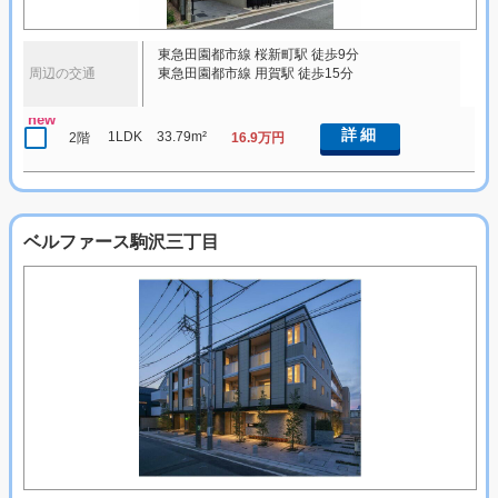
東急田園都市線 桜新町駅 徒歩9分
周辺の交通
東急田園都市線 用賀駅 徒歩15分
new
詳細
1LDK
33.79m²
2階
16.9万円
ベルファース駒沢三丁目