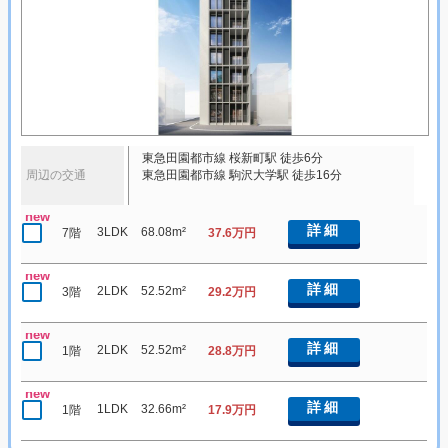
東急田園都市線 桜新町駅 徒歩6分
周辺の交通
東急田園都市線 駒沢大学駅 徒歩16分
new
詳細
3LDK
68.08m²
7階
37.6万円
new
詳細
2LDK
52.52m²
3階
29.2万円
new
詳細
2LDK
52.52m²
1階
28.8万円
new
詳細
1LDK
32.66m²
1階
17.9万円