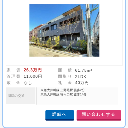
26.3万円
家 賃
面 積
61.75m²
管理費
11,000円
間取り
2LDK
敷 金
なし
礼 金
40万円
東急大井町線 上野毛駅 徒歩2分
東急大井町線 等々力駅 徒歩14分
周辺の交通
詳細へ
問い合わせする