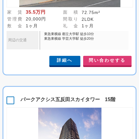
35.5万円
家 賃
面 積
72.75m²
管理費
20,000円
間取り
2LDK
敷 金
1ヶ月
礼 金
1ヶ月
東急東横線 都立大学駅 徒歩10分
東急東横線 学芸大学駅 徒歩20分
周辺の交通
詳細へ
問い合わせする
パークアクシス五反田スカイタワー 15階