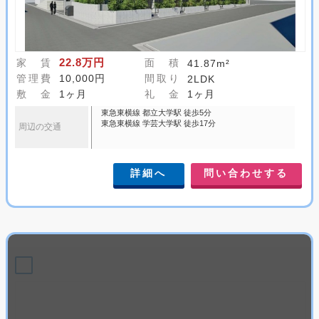
22.8万円
家 賃
面 積
41.87m²
管理費
10,000円
間取り
2LDK
敷 金
1ヶ月
礼 金
1ヶ月
東急東横線 都立大学駅 徒歩5分
東急東横線 学芸大学駅 徒歩17分
周辺の交通
詳細へ
問い合わせする