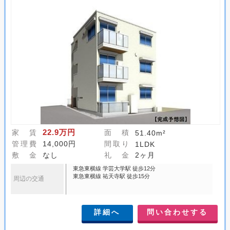
22.9万円
家 賃
面 積
51.40m²
管理費
14,000円
間取り
1LDK
敷 金
なし
礼 金
2ヶ月
東急東横線 学芸大学駅 徒歩12分
東急東横線 祐天寺駅 徒歩15分
周辺の交通
詳細へ
問い合わせする