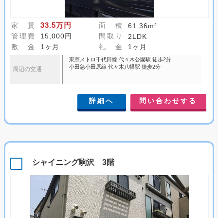
33.5万円
家 賃
面 積
61.36m²
管理費
15,000円
間取り
2LDK
敷 金
1ヶ月
礼 金
1ヶ月
東京メトロ千代田線 代々木公園駅 徒歩2分
小田急小田原線 代々木八幡駅 徒歩2分
周辺の交通
詳細へ
問い合わせする
シャイニング駒沢 3階