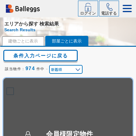
ログイン
電話する
エリアから探す 検索結果
Search Results
建物ごとに表示
部屋ごとに表示
条件入力ページに戻る
974
-
該当物件：
件中
会員様限定物件