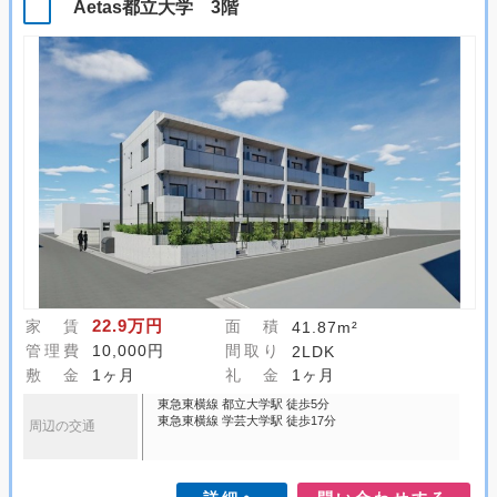
Aetas都立大学 3階
22.9万円
家 賃
面 積
41.87m²
管理費
10,000円
間取り
2LDK
敷 金
1ヶ月
礼 金
1ヶ月
東急東横線 都立大学駅 徒歩5分
東急東横線 学芸大学駅 徒歩17分
周辺の交通