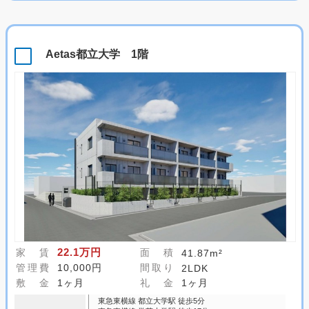
Aetas都立大学 1階
22.1万円
家 賃
面 積
41.87m²
管理費
10,000円
間取り
2LDK
敷 金
1ヶ月
礼 金
1ヶ月
東急東横線 都立大学駅 徒歩5分