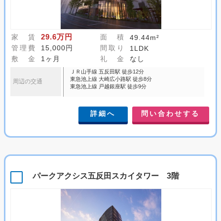
29.6万円
家 賃
面 積
49.44m²
管理費
15,000円
間取り
1LDK
敷 金
1ヶ月
礼 金
なし
ＪＲ山手線 五反田駅 徒歩12分
東急池上線 大崎広小路駅 徒歩8分
周辺の交通
東急池上線 戸越銀座駅 徒歩9分
詳細へ
問い合わせする
パークアクシス五反田スカイタワー 3階