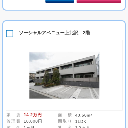
ソーシャルアベニュー上北沢 2階
14.2万円
家 賃
面 積
40.50m²
管理費
10,000円
間取り
1LDK
敷 金
1ヶ月
礼 金
1.2ヶ月