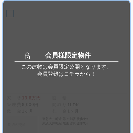
会員様限定物件
この建物は会員限定公開となります。
会員登録はコチラから！
13.8万円
家 賃
面 積
管理費
8,000円
間取り
1LDK
敷 金
1ヶ月
礼 金
1ヶ月
東急大井町線 等々力駅 徒歩4分
東急大井町線 尾山台駅 徒歩9分
周辺の交通