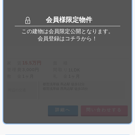
会員様限定物件
この建物は会員限定公開となります。
会員登録はコチラから！
15.5万円
家 賃
面 積
管理費
3,000円
間取り
1LDK
敷 金
1ヶ月
礼 金
1ヶ月
都営浅草線 馬込駅 徒歩12分
都営浅草線 西馬込駅 徒歩15分
周辺の交通
詳細へ
問い合わせする