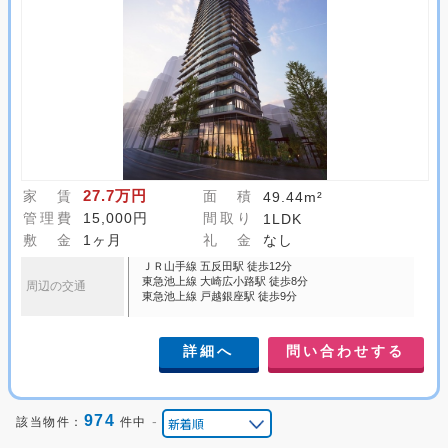
27.7万円
家 賃
面 積
49.44m²
管理費
15,000円
間取り
1LDK
敷 金
1ヶ月
礼 金
なし
ＪＲ山手線 五反田駅 徒歩12分
東急池上線 大崎広小路駅 徒歩8分
周辺の交通
東急池上線 戸越銀座駅 徒歩9分
詳細へ
問い合わせする
974
-
該当物件：
件中