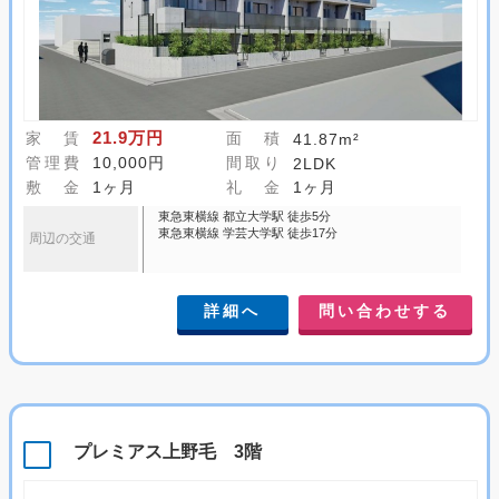
21.9万円
家 賃
面 積
41.87m²
管理費
10,000円
間取り
2LDK
敷 金
1ヶ月
礼 金
1ヶ月
東急東横線 都立大学駅 徒歩5分
東急東横線 学芸大学駅 徒歩17分
周辺の交通
詳細へ
問い合わせする
プレミアス上野毛 3階