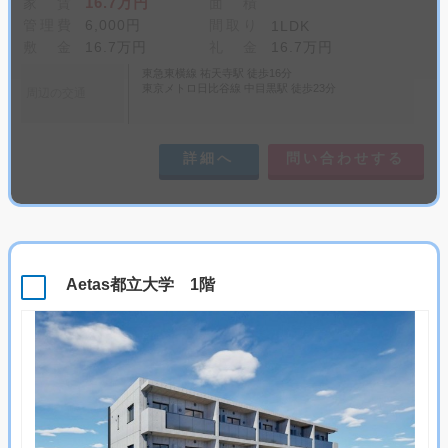
16.7万円
家 賃
面 積
管理費
6,000円
間取り
1LDK
敷 金
16.7万円
礼 金
16.7万円
東急東横線 祐天寺駅 徒歩16分
東京メトロ日比谷線 中目黒駅 徒歩23分
周辺の交通
詳細へ
問い合わせする
Aetas都立大学 1階