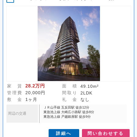
28.2万円
家 賃
面 積
49.10m²
管理費
20,000円
間取り
2LDK
敷 金
1ヶ月
礼 金
なし
ＪＲ山手線 五反田駅 徒歩12分
東急池上線 大崎広小路駅 徒歩8分
周辺の交通
東急池上線 戸越銀座駅 徒歩9分
詳細へ
問い合わせする