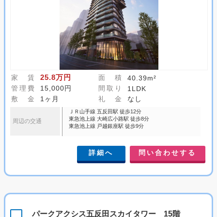
25.8万円
家 賃
面 積
40.39m²
管理費
15,000円
間取り
1LDK
敷 金
1ヶ月
礼 金
なし
ＪＲ山手線 五反田駅 徒歩12分
東急池上線 大崎広小路駅 徒歩8分
周辺の交通
東急池上線 戸越銀座駅 徒歩9分
詳細へ
問い合わせする
パークアクシス五反田スカイタワー 15階