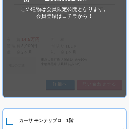
この建物は会員限定公開となります。
会員登録はコチラから！
14.5万円
家 賃
面 積
管理費
8,000円
間取り
1LDK
敷 金
2ヶ月
礼 金
1ヶ月
東急大井町線 大岡山駅 徒歩10分
東急目黒線 洗足駅 徒歩13分
周辺の交通
詳細へ
問い合わせする
カーサ モンテリブロ 1階