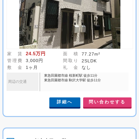
24.5万円
家 賃
面 積
77.27m²
管理費
3,000円
間取り
2SLDK
敷 金
1ヶ月
礼 金
なし
東急田園都市線 桜新町駅 徒歩11分
東急田園都市線 駒沢大学駅 徒歩11分
周辺の交通
詳細へ
問い合わせする