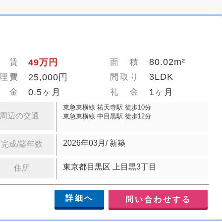
80.02m²
 賃
49万円
面 積
3LDK
理費
25,000円
間取り
 金
0.5ヶ月
礼 金
1ヶ月
東急東横線 祐天寺駅 徒歩10分
周辺の交通
東急東横線 中目黒駅 徒歩12分
2026年03月/ 新築
完成/築年数
東京都目黒区 上目黒3丁目
住所
詳細へ
問い合わせする