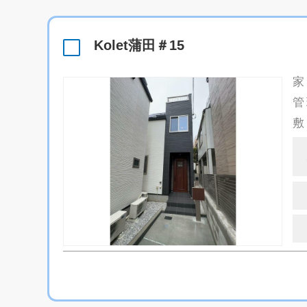
Kolet蒲田＃15
家
管
敷