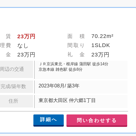
70.22m²
 賃
23万円
面 積
1SLDK
理費
なし
間取り
 金
23万円
礼 金
23万円
ＪＲ京浜東北・根岸線 蒲田駅 徒歩14分
周辺の交通
京急本線 雑色駅 徒歩8分
2023年08月/ 築3年
完成/築年数
東京都大田区 仲六郷1丁目
住所
詳細へ
問い合わせする