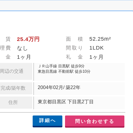
52.25m²
 賃
25.4万円
面 積
1LDK
理費
なし
間取り
 金
1ヶ月
礼 金
1ヶ月
ＪＲ山手線 目黒駅 徒歩9分
周辺の交通
東急目黒線 不動前駅 徒歩10分
2004年02月/ 築22年
完成/築年数
東京都目黒区 下目黒2丁目
住所
詳細へ
問い合わせする