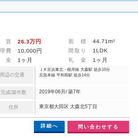
44.71m²
 賃
26.3万円
面 積
1LDK
理費
10,000円
間取り
 金
1ヶ月
礼 金
1ヶ月
ＪＲ京浜東北・根岸線 大森駅 徒歩10分
周辺の交通
京急本線 平和島駅 徒歩14分
2019年06月/ 築7年
完成/築年数
東京都大田区 大森北5丁目
住所
詳細へ
問い合わせする