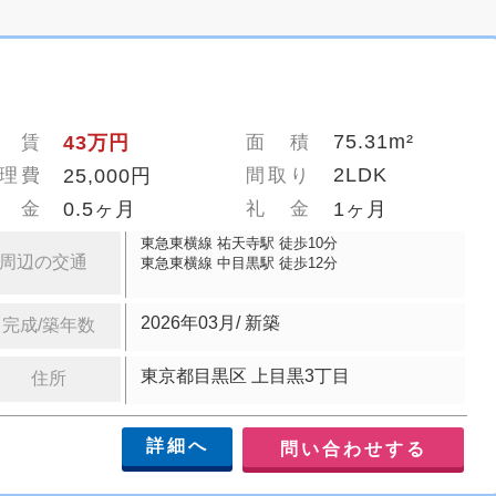
75.31m²
 賃
43万円
面 積
2LDK
理費
25,000円
間取り
 金
0.5ヶ月
礼 金
1ヶ月
東急東横線 祐天寺駅 徒歩10分
周辺の交通
東急東横線 中目黒駅 徒歩12分
2026年03月/ 新築
完成/築年数
東京都目黒区 上目黒3丁目
住所
詳細へ
問い合わせする