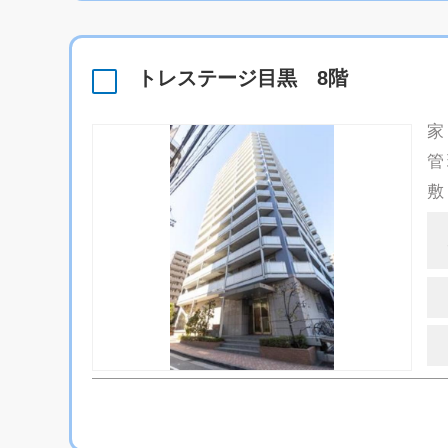
トレステージ目黒 8階
家
管
敷