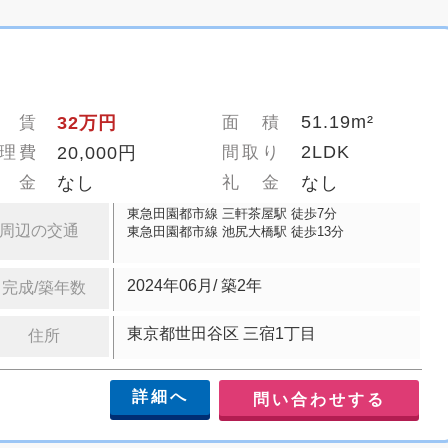
51.19m²
 賃
32万円
面 積
2LDK
理費
20,000円
間取り
 金
なし
礼 金
なし
東急田園都市線 三軒茶屋駅 徒歩7分
周辺の交通
東急田園都市線 池尻大橋駅 徒歩13分
2024年06月/ 築2年
完成/築年数
東京都世田谷区 三宿1丁目
住所
詳細へ
問い合わせする