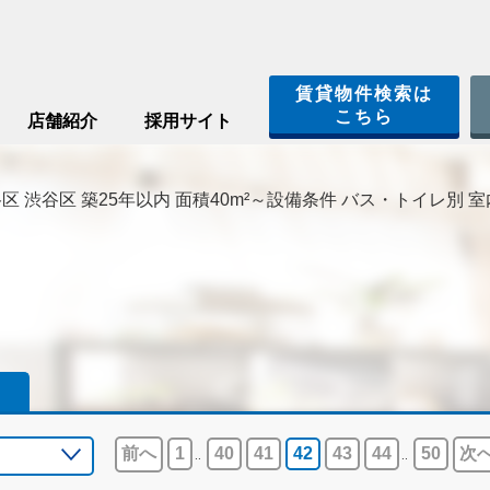
賃貸物件検索は
こちら
店舗紹介
採用サイト
区 渋谷区 築25年以内 面積40m²～設備条件 バス・トイレ別 室内
前へ
1
40
41
42
43
44
50
次
..
..