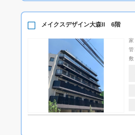
メイクスデザイン大森II 6階
家
管
敷