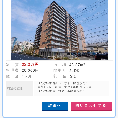
22.3万円
家 賃
面 積
45.57m²
管理費
20,000円
間取り
2LDK
敷 金
1ヶ月
礼 金
なし
りんかい線 品川シーサイド駅 徒歩7分
東京モノレール 天王洲アイル駅 徒歩10分
周辺の交通
りんかい線 天王洲アイル駅 徒歩7分
詳細へ
問い合わせする