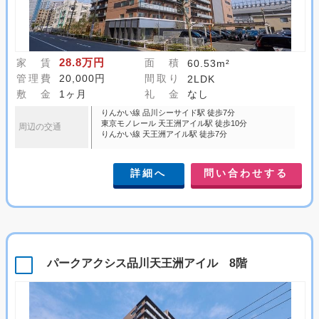
28.8万円
家 賃
面 積
60.53m²
管理費
20,000円
間取り
2LDK
敷 金
1ヶ月
礼 金
なし
りんかい線 品川シーサイド駅 徒歩7分
東京モノレール 天王洲アイル駅 徒歩10分
周辺の交通
りんかい線 天王洲アイル駅 徒歩7分
詳細へ
問い合わせする
パークアクシス品川天王洲アイル 8階