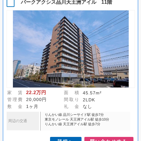
パークアクシス品川天王洲アイル 11階
22.2万円
家 賃
面 積
45.57m²
管理費
20,000円
間取り
2LDK
敷 金
1ヶ月
礼 金
なし
りんかい線 品川シーサイド駅 徒歩7分
東京モノレール 天王洲アイル駅 徒歩10分
周辺の交通
りんかい線 天王洲アイル駅 徒歩7分