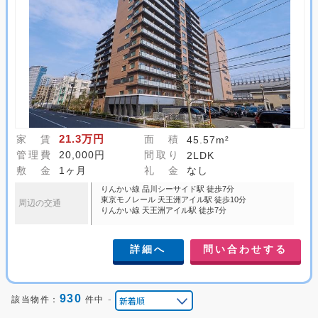
21.3万円
家 賃
面 積
45.57m²
管理費
20,000円
間取り
2LDK
敷 金
1ヶ月
礼 金
なし
りんかい線 品川シーサイド駅 徒歩7分
東京モノレール 天王洲アイル駅 徒歩10分
周辺の交通
りんかい線 天王洲アイル駅 徒歩7分
詳細へ
問い合わせする
930
-
該当物件：
件中