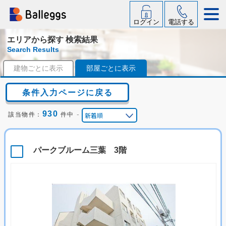
ログイン
電話する
エリアから探す 検索結果
Search Results
建物ごとに表示
部屋ごとに表示
条件入力ページに戻る
930
-
該当物件：
件中
パークブルーム三葉 3階