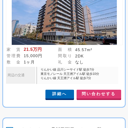
21.5万円
家 賃
面 積
45.57m²
管理費
15,000円
間取り
2DK
敷 金
1ヶ月
礼 金
なし
りんかい線 品川シーサイド駅 徒歩7分
東京モノレール 天王洲アイル駅 徒歩10分
周辺の交通
りんかい線 天王洲アイル駅 徒歩7分
詳細へ
問い合わせする