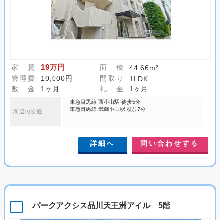
19万円
家 賃
面 積
44.66m²
管理費
10,000円
間取り
1LDK
敷 金
1ヶ月
礼 金
1ヶ月
東急目黒線 西小山駅 徒歩5分
東急目黒線 武蔵小山駅 徒歩7分
周辺の交通
詳細へ
問い合わせする
パークアクシス品川天王洲アイル 5階