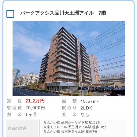
パークアクシス品川天王洲アイル 7階
21.2万円
家 賃
面 積
45.57m²
管理費
20,000円
間取り
2LDK
敷 金
1ヶ月
礼 金
なし
りんかい線 品川シーサイド駅 徒歩7分
東京モノレール 天王洲アイル駅 徒歩10分
周辺の交通
りんかい線 天王洲アイル駅 徒歩7分