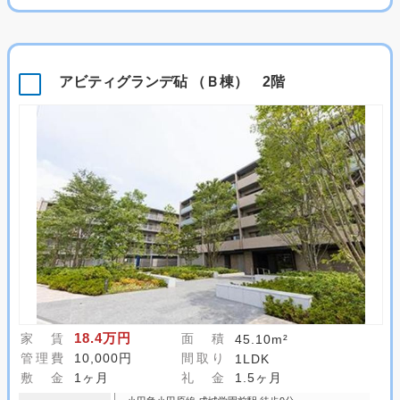
アビティグランデ砧 （Ｂ棟） 2階
18.4万円
家 賃
面 積
45.10m²
管理費
10,000円
間取り
1LDK
敷 金
1ヶ月
礼 金
1.5ヶ月