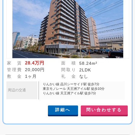
28.4万円
家 賃
面 積
58.24m²
管理費
20,000円
間取り
2LDK
敷 金
1ヶ月
礼 金
なし
りんかい線 品川シーサイド駅 徒歩7分
東京モノレール 天王洲アイル駅 徒歩10分
周辺の交通
りんかい線 天王洲アイル駅 徒歩7分
詳細へ
問い合わせする