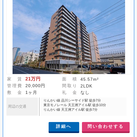
21万円
家 賃
面 積
45.57m²
管理費
20,000円
間取り
2LDK
敷 金
1ヶ月
礼 金
なし
りんかい線 品川シーサイド駅 徒歩7分
東京モノレール 天王洲アイル駅 徒歩10分
周辺の交通
りんかい線 天王洲アイル駅 徒歩7分
詳細へ
問い合わせする