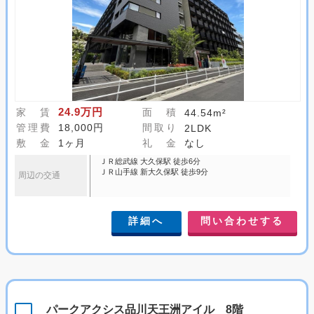
24.9万円
家 賃
面 積
44.54m²
管理費
18,000円
間取り
2LDK
敷 金
1ヶ月
礼 金
なし
ＪＲ総武線 大久保駅 徒歩6分
ＪＲ山手線 新大久保駅 徒歩9分
周辺の交通
詳細へ
問い合わせする
パークアクシス品川天王洲アイル 8階