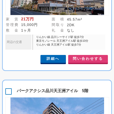
21万円
家 賃
面 積
45.57m²
管理費
15,000円
間取り
2DK
敷 金
1ヶ月
礼 金
なし
りんかい線 品川シーサイド駅 徒歩7分
東京モノレール 天王洲アイル駅 徒歩10分
周辺の交通
りんかい線 天王洲アイル駅 徒歩7分
詳細へ
問い合わせする
パークアクシス品川天王洲アイル 5階