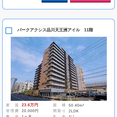
パークアクシス品川天王洲アイル 11階
23.6万円
家 賃
面 積
50.40m²
管理費
20,000円
間取り
2LDK
敷 金
1ヶ月
礼 金
なし