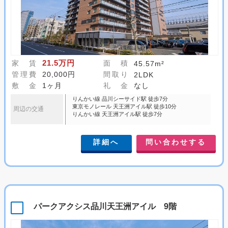
21.5万円
家 賃
面 積
45.57m²
管理費
20,000円
間取り
2LDK
敷 金
1ヶ月
礼 金
なし
りんかい線 品川シーサイド駅 徒歩7分
東京モノレール 天王洲アイル駅 徒歩10分
周辺の交通
りんかい線 天王洲アイル駅 徒歩7分
詳細へ
問い合わせする
パークアクシス品川天王洲アイル 9階