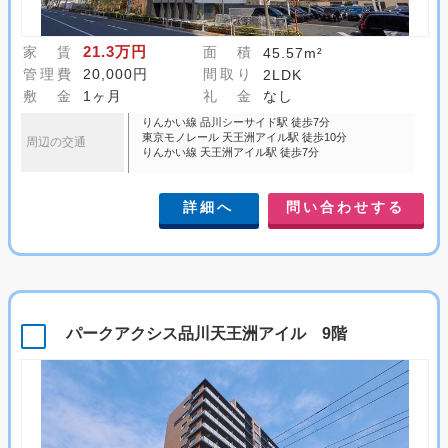
21.3万円
家 賃
面 積
45.57m²
管理費
20,000円
間取り
2LDK
敷 金
1ヶ月
礼 金
なし
りんかい線 品川シーサイド駅 徒歩7分
東京モノレール 天王洲アイル駅 徒歩10分
周辺の交通
りんかい線 天王洲アイル駅 徒歩7分
詳細へ
問い合わせする
パークアクシス品川天王洲アイル 9階