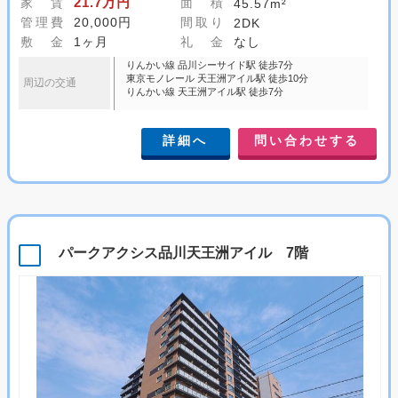
21.7万円
家 賃
面 積
45.57m²
管理費
20,000円
間取り
2DK
敷 金
1ヶ月
礼 金
なし
りんかい線 品川シーサイド駅 徒歩7分
東京モノレール 天王洲アイル駅 徒歩10分
周辺の交通
りんかい線 天王洲アイル駅 徒歩7分
詳細へ
問い合わせする
パークアクシス品川天王洲アイル 7階