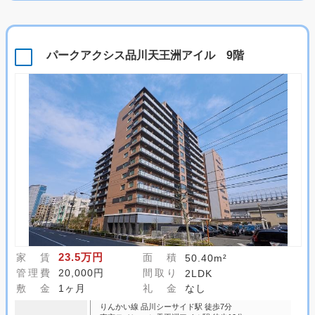
パークアクシス品川天王洲アイル 9階
23.5万円
家 賃
面 積
50.40m²
管理費
20,000円
間取り
2LDK
敷 金
1ヶ月
礼 金
なし
りんかい線 品川シーサイド駅 徒歩7分