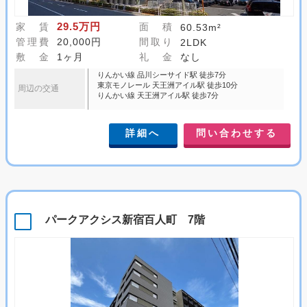
29.5万円
家 賃
面 積
60.53m²
管理費
20,000円
間取り
2LDK
敷 金
1ヶ月
礼 金
なし
りんかい線 品川シーサイド駅 徒歩7分
東京モノレール 天王洲アイル駅 徒歩10分
周辺の交通
りんかい線 天王洲アイル駅 徒歩7分
詳細へ
問い合わせする
パークアクシス新宿百人町 7階