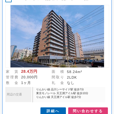
28.4万円
家 賃
面 積
58.24m²
管理費
20,000円
間取り
2LDK
敷 金
1ヶ月
礼 金
なし
りんかい線 品川シーサイド駅 徒歩7分
東京モノレール 天王洲アイル駅 徒歩10分
周辺の交通
りんかい線 天王洲アイル駅 徒歩7分
詳細へ
問い合わせする