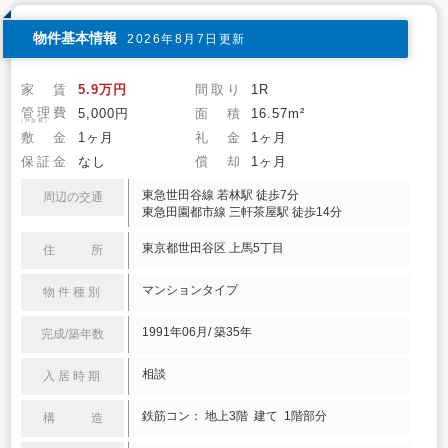
物件基本情報
2026年8月7日更新
家 賃
5.9万円
間取り
1R
管理費
5,000円
面 積
16.57m²
(共益費)
敷 金
1ヶ月
礼 金
1ヶ月
保証金
なし
償 却
1ヶ月
東急世田谷線 若林駅 徒歩7分
周辺の交通
東急田園都市線 三軒茶屋駅 徒歩14分
東京都世田谷区 上馬5丁目
住 所
マンションタイプ
物件種別
1991年06月/ 築35年
完成/築年数
相談
入居時期
鉄筋コン： 地上3階 建て 1階部分
構 造