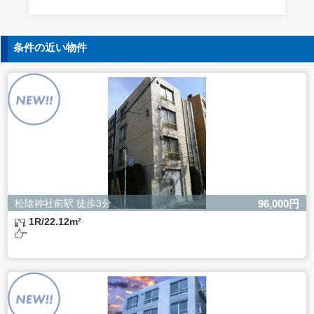
す。
5. 個人情報の開示等の請求
条件の近い物件
ご本人様は、当社に対してご自身の個人情報の開示等（利
用目的の通知、開示、内容の訂正・追加・削除、利用の停
止または消去、第三者への提供の停止）に関して、下記の
当社問合わせ窓口に申し出ることができます。その際、当
社はお客様ご本人を確認させていただいたうえで、合理的
な間内に対応いたします。
【お問合せ窓口】
株式会社バレッグス 個人情報問合せ窓口
住所 東京都目黒区鷹番2-5-21
電話 03-3794-1115
お問合せメールアドレス privacy@balleggs.co.jp
松陰神社前駅 徒歩3分
96,000円
受付時間：平日10：30～17：00 ※弊社公休日を除く
1R/22.12m²
6. 個人情報を提供されることの任意性について
ご本人様が当社に個人情報を提供されるかどうかは任意に
よるものです。
ただし、必要な項目をいただけない場合、適切な対応がで
きない場合があります。