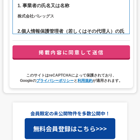
1. 事業者の氏名又は名称
株式会社バレッグス
2.個人情報保護管理者（若しくはその代理人）の氏
名又は職名、所属及び連絡先
管理者職名：代表取締役社長
連絡先：privacy@balleggs.co.jp
3. 個人情報の利用目的
このサイトはreCAPTCHAによって保護されており、
（1）お問い合わせ対応（本人への連絡を含む）のため
Googleの
プライバシーポリシー
と
利用規約
が適用されます。
（2）ご相談の対応（本人への連絡を含む）のため
（3）当サイトの各種サービスおよびサービスに関連した
各種情報のメールによるご案内のため
4. 個人情報取扱いの委託
会員限定の未公開物件を多数公開中！
当社は事業運営上、前項利用目的の範囲に限って個人情報
無料会員登録はこちら>>>
を外部に委託することがあります。この場合、個人情報保
護水準の高い委託先を選定し、個人情報の適正管理・機密
保持についての契約を交わし、適切な管理を実施させま