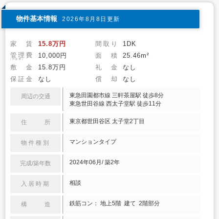
物件基本情報
2026年8月8日更新
家 賃
15.8万円
間取り
1DK
管理費
10,000円
面 積
25.46m²
(共益費)
敷 金
15.8万円
礼 金
なし
保証金
なし
償 却
なし
東急田園都市線 三軒茶屋駅 徒歩8分
周辺の交通
東急世田谷線 西太子堂駅 徒歩11分
東京都世田谷区 太子堂2丁目
住 所
マンションタイプ
物件種別
2024年06月/ 築2年
完成/築年数
相談
入居時期
鉄筋コン： 地上5階 建て 2階部分
構 造