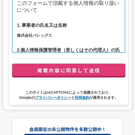
このフォームで頂戴する個人情報の取り扱い
について
1. 事業者の氏名又は名称
株式会社バレッグス
2.個人情報保護管理者（若しくはその代理人）の氏
名又は職名、所属及び連絡先
管理者職名：代表取締役社長
連絡先：privacy@balleggs.co.jp
3. 個人情報の利用目的
このサイトはreCAPTCHAによって保護されており、
（1）お問い合わせ対応（本人への連絡を含む）のため
Googleの
プライバシーポリシー
と
利用規約
が適用されます。
（2）ご相談の対応（本人への連絡を含む）のため
（3）当サイトの各種サービスおよびサービスに関連した
各種情報のメールによるご案内のため
4. 個人情報取扱いの委託
会員限定の未公開物件を多数公開中！