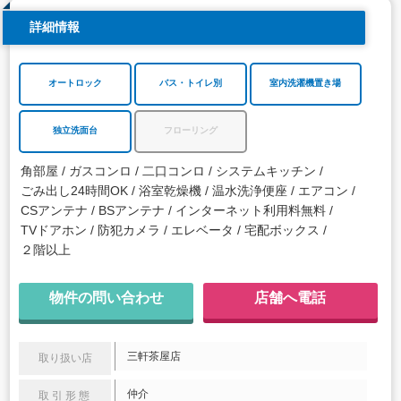
詳細情報
オートロック
バス・トイレ別
室内洗濯機置き場
独立洗面台
フローリング
角部屋
ガスコンロ
二口コンロ
システムキッチン
ごみ出し24時間OK
浴室乾燥機
温水洗浄便座
エアコン
CSアンテナ
BSアンテナ
インターネット利用料無料
TVドアホン
防犯カメラ
エレベータ
宅配ボックス
２階以上
物件の問い合わせ
店舗へ電話
三軒茶屋店
取り扱い店
仲介
取引形態