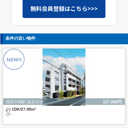
当社は事業運営上、前項利用目的の範囲に限って個人情報
無料会員登録はこちら>>>
を外部に委託することがあります。この場合、個人情報保
護水準の高い委託先を選定し、個人情報の適正管理・機密
保持についての契約を交わし、適切な管理を実施させま
す。
5. 個人情報の開示等の請求
条件の近い物件
ご本人様は、当社に対してご自身の個人情報の開示等（利
用目的の通知、開示、内容の訂正・追加・削除、利用の停
止または消去、第三者への提供の停止）に関して、下記の
当社問合わせ窓口に申し出ることができます。その際、当
社はお客様ご本人を確認させていただいたうえで、合理的
な間内に対応いたします。
【お問合せ窓口】
株式会社バレッグス 個人情報問合せ窓口
住所 東京都目黒区鷹番2-5-21
電話 03-3794-1115
お問合せメールアドレス privacy@balleggs.co.jp
池尻大橋駅 徒歩12分
157,000円
受付時間：平日10：30～17：00 ※弊社公休日を除く
1DK/27.08m²
6. 個人情報を提供されることの任意性について
ご本人様が当社に個人情報を提供されるかどうかは任意に