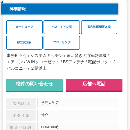
詳細情報
オートロック
バス・トイレ別
室内洗濯機置き場
独立洗面台
フローリング
事務所不可
システムキッチン
追い焚き
浴室乾燥機
エアコン
W.INクローゼット
BSアンテナ
宅配ボックス
バルコニー
２階以上
物件の問い合わせ
店舗へ電話
学芸大学店
取り扱い店
仲介
取引形態
LDK0.00帖
間取り詳細