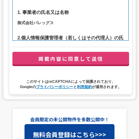
1. 事業者の氏名又は名称
株式会社バレッグス
2.個人情報保護管理者（若しくはその代理人）の氏
名又は職名、所属及び連絡先
管理者職名：代表取締役社長
連絡先：privacy@balleggs.co.jp
3. 個人情報の利用目的
このサイトはreCAPTCHAによって保護されており、
（1）お問い合わせ対応（本人への連絡を含む）のため
Googleの
プライバシーポリシー
と
利用規約
が適用されます。
（2）ご相談の対応（本人への連絡を含む）のため
（3）当サイトの各種サービスおよびサービスに関連した
各種情報のメールによるご案内のため
4. 個人情報取扱いの委託
会員限定の未公開物件を多数公開中！
当社は事業運営上、前項利用目的の範囲に限って個人情報
無料会員登録はこちら>>>
を外部に委託することがあります。この場合、個人情報保
護水準の高い委託先を選定し、個人情報の適正管理・機密