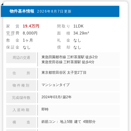
物件基本情報
2026年8月7日更新
家 賃
19.4万円
間取り
1LDK
管理費
8,000円
面 積
34.29m²
(共益費)
敷 金
1ヶ月
礼 金
なし
保証金
なし
償 却
なし
東急田園都市線 三軒茶屋駅 徒歩2分
周辺の交通
東急世田谷線 三軒茶屋駅 徒歩4分
東京都世田谷区 太子堂2丁目
住 所
マンションタイプ
物件種別
2024年03月/ 築2年
完成/築年数
即時
入居時期
鉄筋コン： 地上5階 建て 4階部分
構 造