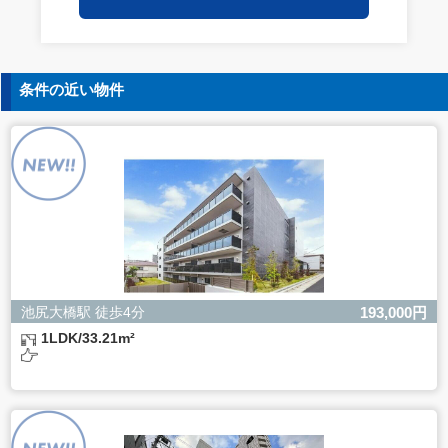
保持についての契約を交わし、適切な管理を実施させま
す。
5. 個人情報の開示等の請求
条件の近い物件
ご本人様は、当社に対してご自身の個人情報の開示等（利
用目的の通知、開示、内容の訂正・追加・削除、利用の停
止または消去、第三者への提供の停止）に関して、下記の
当社問合わせ窓口に申し出ることができます。その際、当
社はお客様ご本人を確認させていただいたうえで、合理的
な間内に対応いたします。
【お問合せ窓口】
株式会社バレッグス 個人情報問合せ窓口
住所 東京都目黒区鷹番2-5-21
電話 03-3794-1115
お問合せメールアドレス privacy@balleggs.co.jp
池尻大橋駅 徒歩4分
193,000円
受付時間：平日10：30～17：00 ※弊社公休日を除く
1LDK/33.21m²
6. 個人情報を提供されることの任意性について
ご本人様が当社に個人情報を提供されるかどうかは任意に
よるものです。
ただし、必要な項目をいただけない場合、適切な対応がで