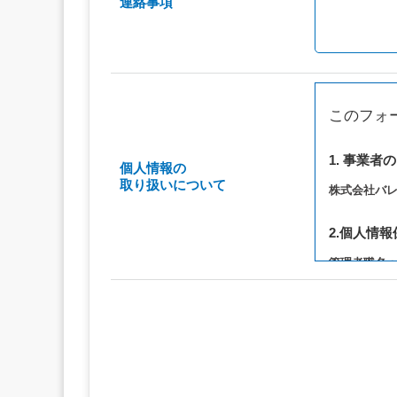
連絡事項
このフォ
1. 事業者
個人情報の
取り扱いについて
株式会社バ
2.個人情
管理者職名
連絡先：privac
3. 個人情
（1）お問い
（2）ご相談
（3）当サ