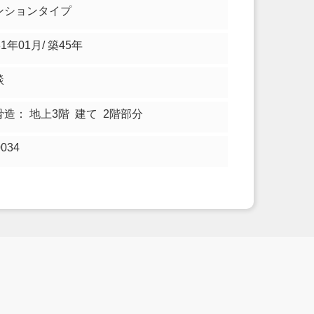
ンションタイプ
81年01月/ 築45年
談
骨造： 地上3階 建て 2階部分
0034