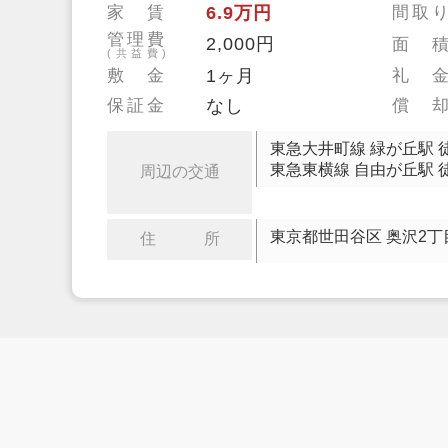
家 賃
6.9万円
間取
管理費
2,000円
面 
(共益費)
敷 金
1ヶ月
礼 
保証金
なし
償 
東急大井町線 緑が丘駅 
東急東横線 自由が丘駅 
周辺の交通
東京都世田谷区 奥沢2丁
住 所