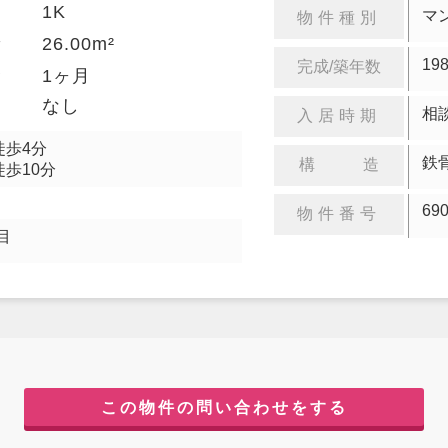
1K
り
マ
物件種別
26.00m²
積
19
完成/築年数
金
1ヶ月
却
なし
相
入居時期
徒歩4分
鉄
構 造
徒歩10分
69
物件番号
目
この物件の問い合わせをする