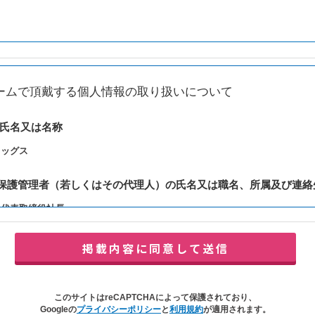
ームで頂戴する個人情報の取り扱いについて
の氏名又は名称
レッグス
報保護管理者（若しくはその代理人）の氏名又は職名、所属及び連絡
：代表取締役社長
y@balleggs.co.jp
報の利用目的
合わせ対応（本人への連絡を含む）のため
の対応（本人への連絡を含む）のため
このサイトはreCAPTCHAによって保護されており、
イトの各種サービスおよびサービスに関連した各種情報のメールによるご案内
Googleの
プライバシーポリシー
と
利用規約
が適用されます。