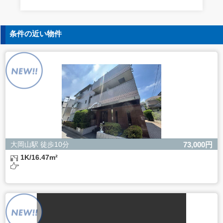
す。
5. 個人情報の開示等の請求
条件の近い物件
ご本人様は、当社に対してご自身の個人情報の開示等（利
用目的の通知、開示、内容の訂正・追加・削除、利用の停
止または消去、第三者への提供の停止）に関して、下記の
当社問合わせ窓口に申し出ることができます。その際、当
社はお客様ご本人を確認させていただいたうえで、合理的
な間内に対応いたします。
【お問合せ窓口】
株式会社バレッグス 個人情報問合せ窓口
住所 東京都目黒区鷹番2-5-21
電話 03-3794-1115
お問合せメールアドレス privacy@balleggs.co.jp
大岡山駅 徒歩10分
73,000円
受付時間：平日10：30～17：00 ※弊社公休日を除く
1K/16.47m²
6. 個人情報を提供されることの任意性について
ご本人様が当社に個人情報を提供されるかどうかは任意に
よるものです。
ただし、必要な項目をいただけない場合、適切な対応がで
きない場合があります。