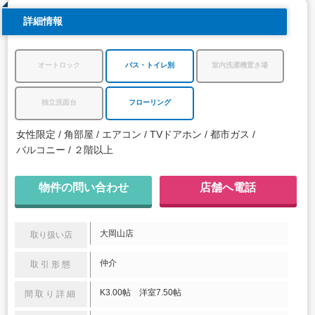
詳細情報
オートロック
バス・トイレ別
室内洗濯機置き場
独立洗面台
フローリング
女性限定
角部屋
エアコン
TVドアホン
都市ガス
バルコニー
２階以上
物件の問い合わせ
店舗へ電話
大岡山店
取り扱い店
仲介
取引形態
K3.00帖 洋室7.50帖
間取り詳細