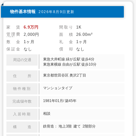
物件基本情報
2026年8月9日更新
家 賃
6.9万円
間取り
1K
管理費
2,000円
面 積
26.00m²
(共益費)
敷 金
1ヶ月
礼 金
1ヶ月
保証金
なし
償 却
なし
東急大井町線 緑が丘駅 徒歩4分
周辺の交通
東急東横線 自由が丘駅 徒歩10分
東京都世田谷区 奥沢2丁目
住 所
マンションタイプ
物件種別
1981年01月/ 築45年
完成/築年数
相談
入居時期
鉄骨造： 地上3階 建て 2階部分
構 造