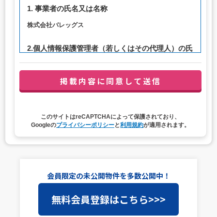
1. 事業者の氏名又は名称
株式会社バレッグス
2.個人情報保護管理者（若しくはその代理人）の氏
名又は職名、所属及び連絡先
管理者職名：代表取締役社長
連絡先：privacy@balleggs.co.jp
3. 個人情報の利用目的
このサイトはreCAPTCHAによって保護されており、
（1）お問い合わせ対応（本人への連絡を含む）のため
Googleの
プライバシーポリシー
と
利用規約
が適用されます。
（2）ご相談の対応（本人への連絡を含む）のため
（3）当サイトの各種サービスおよびサービスに関連した
各種情報のメールによるご案内のため
4. 個人情報取扱いの委託
会員限定の未公開物件を多数公開中！
当社は事業運営上、前項利用目的の範囲に限って個人情報
無料会員登録はこちら>>>
を外部に委託することがあります。この場合、個人情報保
護水準の高い委託先を選定し、個人情報の適正管理・機密
保持についての契約を交わし、適切な管理を実施させま