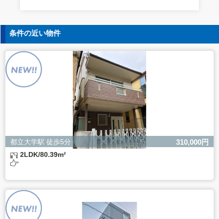
す。
5. 個人情報の開示等の請求
条件の近い物件
ご本人様は、当社に対してご自身の個人情報の開示等（利
用目的の通知、開示、内容の訂正・追加・削除、利用の停
止または消去、第三者への提供の停止）に関して、下記の
当社問合わせ窓口に申し出ることができます。その際、当
社はお客様ご本人を確認させていただいたうえで、合理的
な間内に対応いたします。
【お問合せ窓口】
株式会社バレッグス 個人情報問合せ窓口
住所 東京都目黒区鷹番2-5-21
電話 03-3794-1115
お問合せメールアドレス privacy@balleggs.co.jp
都立大学駅 徒歩5分
310,000円
受付時間：平日10：30～17：00 ※弊社公休日を除く
2LDK/80.39m²
6. 個人情報を提供されることの任意性について
ご本人様が当社に個人情報を提供されるかどうかは任意に
よるものです。
ただし、必要な項目をいただけない場合、適切な対応がで
きない場合があります。