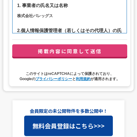
1. 事業者の氏名又は名称
株式会社バレッグス
2.個人情報保護管理者（若しくはその代理人）の氏
名又は職名、所属及び連絡先
管理者職名：代表取締役社長
連絡先：privacy@balleggs.co.jp
3. 個人情報の利用目的
このサイトはreCAPTCHAによって保護されており、
（1）お問い合わせ対応（本人への連絡を含む）のため
Googleの
プライバシーポリシー
と
利用規約
が適用されます。
（2）ご相談の対応（本人への連絡を含む）のため
（3）当サイトの各種サービスおよびサービスに関連した
各種情報のメールによるご案内のため
4. 個人情報取扱いの委託
会員限定の未公開物件を多数公開中！
当社は事業運営上、前項利用目的の範囲に限って個人情報
無料会員登録はこちら>>>
を外部に委託することがあります。この場合、個人情報保
護水準の高い委託先を選定し、個人情報の適正管理・機密
保持についての契約を交わし、適切な管理を実施させま