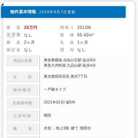
物件基本情報
2026年8月7日更新
家 賃
28万円
間取り
2SLDK
管理費
なし
面 積
65.42m²
(共益費)
敷 金
2ヶ月
礼 金
1ヶ月
保証金
なし
償 却
なし
東急東横線 自由が丘駅 徒歩9分
周辺の交通
東急大井町線 九品仏駅 徒歩4分
東京都世田谷区 奥沢7丁目
住 所
一戸建タイプ
物件種別
2021年02月/ 築5年
完成/築年数
相談
入居時期
木造： 地上3階 建て 階部分
構 造