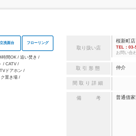
桜新町店
立洗面台
フローリング
TEL：03-5
取り扱い店
お問い合
4時間OK
追い焚き
ト
CATV
仲介
取引形態
TVドアホン
イク置き場
間取り詳細
普通借家
備 考