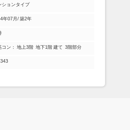
ンションタイプ
24年07月/ 築2年
時
筋コン： 地上3階 地下1階 建て 3階部分
5343