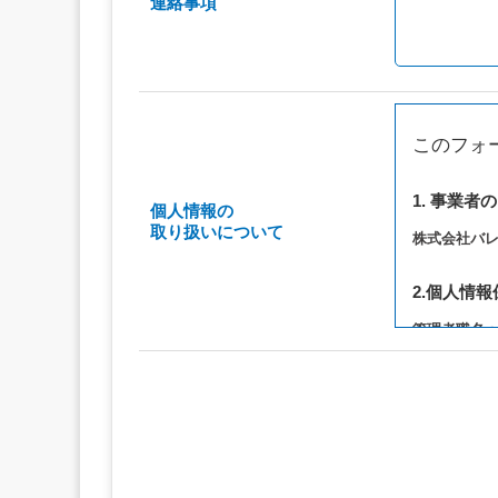
連絡事項
このフォ
1. 事業者
個人情報の
取り扱いについて
株式会社バ
2.個人情
管理者職名
連絡先：privac
3. 個人情
（1）お問い
（2）ご相談
（3）当サ