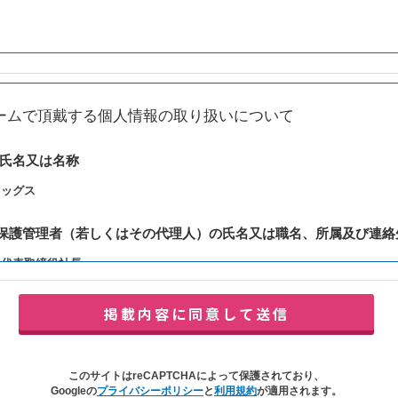
ームで頂戴する個人情報の取り扱いについて
の氏名又は名称
レッグス
報保護管理者（若しくはその代理人）の氏名又は職名、所属及び連絡
：代表取締役社長
y@balleggs.co.jp
報の利用目的
合わせ対応（本人への連絡を含む）のため
の対応（本人への連絡を含む）のため
このサイトはreCAPTCHAによって保護されており、
イトの各種サービスおよびサービスに関連した各種情報のメールによるご案内
Googleの
プライバシーポリシー
と
利用規約
が適用されます。