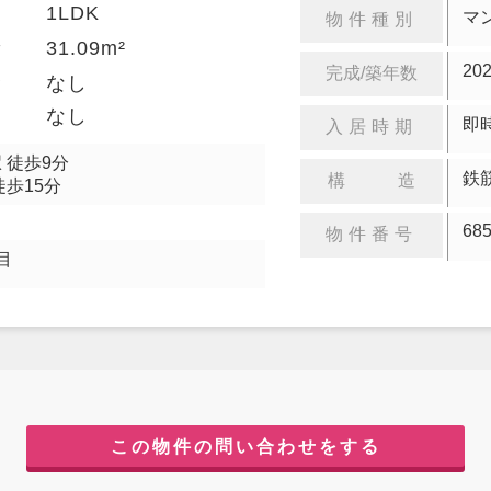
1LDK
り
マ
物件種別
31.09m²
積
20
完成/築年数
金
なし
却
なし
即
入居時期
 徒歩9分
鉄
構 造
徒歩15分
68
物件番号
目
この物件の問い合わせをする