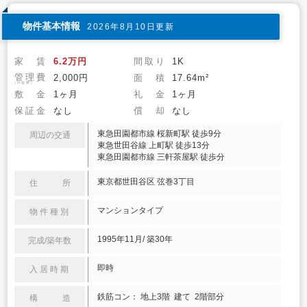
物件基本情報
2026年8月10日更新
家 賃
6.2万円
間取り
1K
管理費
2,000円
面 積
17.64m²
(共益費)
敷 金
1ヶ月
礼 金
1ヶ月
保証金
なし
償 却
なし
東急田園都市線 桜新町駅 徒歩9分
周辺の交通
東急世田谷線 上町駅 徒歩13分
東急田園都市線 三軒茶屋駅 徒歩分
東京都世田谷区 弦巻3丁目
住 所
マンションタイプ
物件種別
1995年11月/ 築30年
完成/築年数
即時
入居時期
鉄筋コン： 地上3階 建て 2階部分
構 造