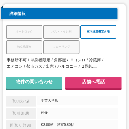
詳細情報
オートロック
バス・トイレ別
室内洗濯機置き場
独立洗面台
フローリング
事務所不可
単身者限定
角部屋
IHコンロ
冷蔵庫
エアコン
都市ガス
出窓
バルコニー
２階以上
物件の問い合わせ
店舗へ電話
学芸大学店
取り扱い店
仲介
取引形態
K2.00帖 洋室5.80帖
間取り詳細