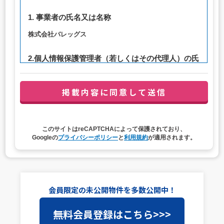
1. 事業者の氏名又は名称
株式会社バレッグス
2.個人情報保護管理者（若しくはその代理人）の氏
名又は職名、所属及び連絡先
管理者職名：代表取締役社長
連絡先：privacy@balleggs.co.jp
3. 個人情報の利用目的
このサイトはreCAPTCHAによって保護されており、
（1）お問い合わせ対応（本人への連絡を含む）のため
Googleの
プライバシーポリシー
と
利用規約
が適用されます。
（2）ご相談の対応（本人への連絡を含む）のため
（3）当サイトの各種サービスおよびサービスに関連した
各種情報のメールによるご案内のため
4. 個人情報取扱いの委託
会員限定の未公開物件を多数公開中！
当社は事業運営上、前項利用目的の範囲に限って個人情報
無料会員登録はこちら>>>
を外部に委託することがあります。この場合、個人情報保
護水準の高い委託先を選定し、個人情報の適正管理・機密