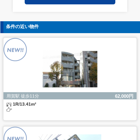
保持についての契約を交わし、適切な管理を実施させま
す。
5. 個人情報の開示等の請求
条件の近い物件
ご本人様は、当社に対してご自身の個人情報の開示等（利
用目的の通知、開示、内容の訂正・追加・削除、利用の停
止または消去、第三者への提供の停止）に関して、下記の
当社問合わせ窓口に申し出ることができます。その際、当
社はお客様ご本人を確認させていただいたうえで、合理的
な間内に対応いたします。
【お問合せ窓口】
株式会社バレッグス 個人情報問合せ窓口
住所 東京都目黒区鷹番2-5-21
電話 03-3794-1115
お問合せメールアドレス privacy@balleggs.co.jp
用賀駅 徒歩11分
62,000円
受付時間：平日10：30～17：00 ※弊社公休日を除く
1R/13.41m²
6. 個人情報を提供されることの任意性について
ご本人様が当社に個人情報を提供されるかどうかは任意に
よるものです。
ただし、必要な項目をいただけない場合、適切な対応がで
きない場合があります。