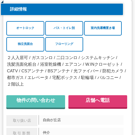
詳細情報
オートロック
バス・トイレ別
室内洗濯機置き場
独立洗面台
フローリング
２人入居可
ガスコンロ
二口コンロ
システムキッチン
洗髪洗面化粧台
浴室乾燥機
エアコン
W.INクローゼット
CATV
CSアンテナ
BSアンテナ
光ファイバー
防犯カメラ
都市ガス
エレベータ
宅配ボックス
駐輪場
バルコニー
２階以上
物件の問い合わせ
店舗へ電話
自由が丘店
取り扱い店
仲介
取引形態