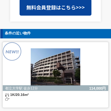
当社は事業運営上、前項利用目的の範囲に限って個人情報
無料会員登録はこちら>>>
を外部に委託することがあります。この場合、個人情報保
護水準の高い委託先を選定し、個人情報の適正管理・機密
保持についての契約を交わし、適切な管理を実施させま
す。
5. 個人情報の開示等の請求
条件の近い物件
ご本人様は、当社に対してご自身の個人情報の開示等（利
用目的の通知、開示、内容の訂正・追加・削除、利用の停
止または消去、第三者への提供の停止）に関して、下記の
当社問合わせ窓口に申し出ることができます。その際、当
社はお客様ご本人を確認させていただいたうえで、合理的
な間内に対応いたします。
【お問合せ窓口】
株式会社バレッグス 個人情報問合せ窓口
住所 東京都目黒区鷹番2-5-21
電話 03-3794-1115
お問合せメールアドレス privacy@balleggs.co.jp
都立大学駅 徒歩12分
114,000円
受付時間：平日10：30～17：00 ※弊社公休日を除く
1K/20.16m²
6. 個人情報を提供されることの任意性について
ご本人様が当社に個人情報を提供されるかどうかは任意に