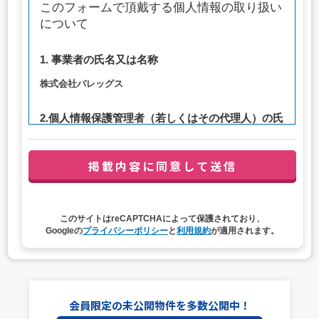
このフォームで頂戴する個人情報の取り扱い
について
1. 事業者の氏名又は名称
株式会社バレッグス
2.個人情報保護管理者（若しくはその代理人）の氏
名又は職名、所属及び連絡先
管理者職名：代表取締役社長
連絡先：privacy@balleggs.co.jp
3. 個人情報の利用目的
このサイトはreCAPTCHAによって保護されており、
（1）お問い合わせ対応（本人への連絡を含む）のため
Googleの
プライバシーポリシー
と
利用規約
が適用されます。
（2）ご相談の対応（本人への連絡を含む）のため
（3）当サイトの各種サービスおよびサービスに関連した
各種情報のメールによるご案内のため
4. 個人情報取扱いの委託
会員限定の未公開物件を多数公開中！