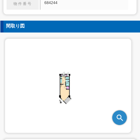
684244
物件番号
間取り図