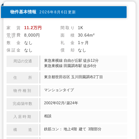
物件基本情報
2026年8月6日更新
家 賃
11.2万円
間取り
1K
管理費
8,000円
面 積
30.64m²
(共益費)
敷 金
なし
礼 金
1ヶ月
保証金
なし
償 却
なし
東急東横線 自由が丘駅 徒歩12分
周辺の交通
東急東横線 田園調布駅 徒歩6分
東京都世田谷区 玉川田園調布2丁目
住 所
マンションタイプ
物件種別
2002年02月/ 築24年
完成/築年数
相談
入居時期
鉄筋コン： 地上4階 建て 3階部分
構 造