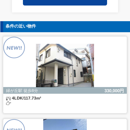
保持についての契約を交わし、適切な管理を実施させま
す。
5. 個人情報の開示等の請求
条件の近い物件
ご本人様は、当社に対してご自身の個人情報の開示等（利
用目的の通知、開示、内容の訂正・追加・削除、利用の停
止または消去、第三者への提供の停止）に関して、下記の
当社問合わせ窓口に申し出ることができます。その際、当
社はお客様ご本人を確認させていただいたうえで、合理的
な間内に対応いたします。
【お問合せ窓口】
株式会社バレッグス 個人情報問合せ窓口
住所 東京都目黒区鷹番2-5-21
電話 03-3794-1115
お問合せメールアドレス privacy@balleggs.co.jp
緑が丘駅 徒歩8分
330,000円
受付時間：平日10：30～17：00 ※弊社公休日を除く
4LDK/117.73m²
6. 個人情報を提供されることの任意性について
ご本人様が当社に個人情報を提供されるかどうかは任意に
よるものです。
ただし、必要な項目をいただけない場合、適切な対応がで