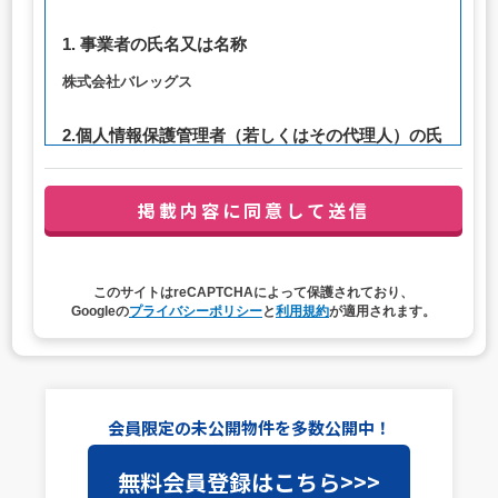
1. 事業者の氏名又は名称
株式会社バレッグス
2.個人情報保護管理者（若しくはその代理人）の氏
名又は職名、所属及び連絡先
管理者職名：代表取締役社長
連絡先：privacy@balleggs.co.jp
3. 個人情報の利用目的
このサイトはreCAPTCHAによって保護されており、
（1）お問い合わせ対応（本人への連絡を含む）のため
Googleの
プライバシーポリシー
と
利用規約
が適用されます。
（2）ご相談の対応（本人への連絡を含む）のため
（3）当サイトの各種サービスおよびサービスに関連した
各種情報のメールによるご案内のため
4. 個人情報取扱いの委託
会員限定の未公開物件を多数公開中！
当社は事業運営上、前項利用目的の範囲に限って個人情報
無料会員登録はこちら>>>
を外部に委託することがあります。この場合、個人情報保
護水準の高い委託先を選定し、個人情報の適正管理・機密