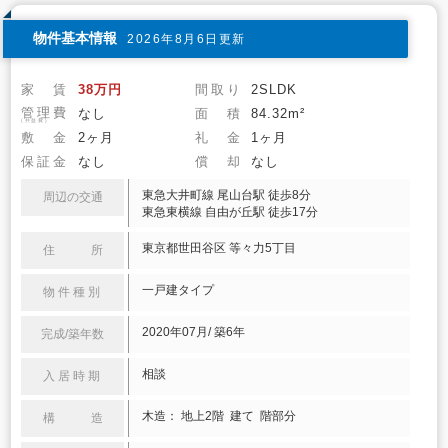
物件基本情報
2026年8月6日更新
家 賃
38万円
間取り
2SLDK
管理費
なし
面 積
84.32m²
(共益費)
敷 金
2ヶ月
礼 金
1ヶ月
保証金
なし
償 却
なし
東急大井町線 尾山台駅 徒歩8分
周辺の交通
東急東横線 自由が丘駅 徒歩17分
東京都世田谷区 等々力5丁目
住 所
一戸建タイプ
物件種別
2020年07月/ 築6年
完成/築年数
相談
入居時期
木造： 地上2階 建て 階部分
構 造