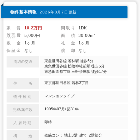
物件基本情報
2026年8月7日更新
家 賃
10.2万円
間取り
1DK
管理費
5,000円
面 積
30.00m²
(共益費)
敷 金
1ヶ月
礼 金
1ヶ月
保証金
なし
償 却
なし
東急世田谷線 若林駅 徒歩5分
周辺の交通
東急世田谷線 松陰神社前駅 徒歩5分
東急田園都市線 三軒茶屋駅 徒歩17分
東京都世田谷区 若林3丁目
住 所
マンションタイプ
物件種別
1995年07月/ 築31年
完成/築年数
即時
入居時期
鉄筋コン： 地上3階 建て 2階部分
構 造