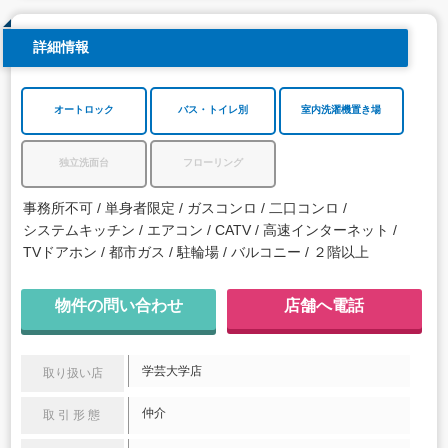
詳細情報
オートロック
バス・トイレ別
室内洗濯機置き場
独立洗面台
フローリング
事務所不可
単身者限定
ガスコンロ
二口コンロ
システムキッチン
エアコン
CATV
高速インターネット
TVドアホン
都市ガス
駐輪場
バルコニー
２階以上
物件の問い合わせ
店舗へ電話
学芸大学店
取り扱い店
仲介
取引形態