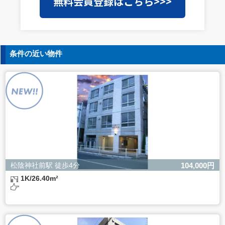
無料会員登録はこちら>>>
護水準の高い委託先を選定し、個人情報の適正管理・機密
保持についての契約を交わし、適切な管理を実施させま
す。
5. 個人情報の開示等の請求
条件の近い物件
ご本人様は、当社に対してご自身の個人情報の開示等（利
用目的の通知、開示、内容の訂正・追加・削除、利用の停
止または消去、第三者への提供の停止）に関して、下記の
当社問合わせ窓口に申し出ることができます。その際、当
社はお客様ご本人を確認させていただいたうえで、合理的
な間内に対応いたします。
【お問合せ窓口】
株式会社バレッグス 個人情報問合せ窓口
住所 東京都目黒区鷹番2-5-21
電話 03-3794-1115
お問合せメールアドレス privacy@balleggs.co.jp
松陰神社前駅 徒歩4分
104,000円
受付時間：平日10：30～17：00 ※弊社公休日を除く
1K/26.40m²
6. 個人情報を提供されることの任意性について
ご本人様が当社に個人情報を提供されるかどうかは任意に
よるものです。