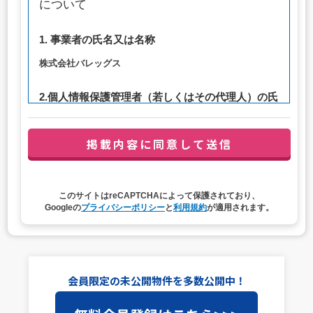
について
1. 事業者の氏名又は名称
株式会社バレッグス
2.個人情報保護管理者（若しくはその代理人）の氏
名又は職名、所属及び連絡先
管理者職名：代表取締役社長
連絡先：privacy@balleggs.co.jp
3. 個人情報の利用目的
このサイトはreCAPTCHAによって保護されており、
（1）お問い合わせ対応（本人への連絡を含む）のため
Googleの
プライバシーポリシー
と
利用規約
が適用されます。
（2）ご相談の対応（本人への連絡を含む）のため
（3）当サイトの各種サービスおよびサービスに関連した
各種情報のメールによるご案内のため
4. 個人情報取扱いの委託
会員限定の未公開物件を多数公開中！
当社は事業運営上、前項利用目的の範囲に限って個人情報
を外部に委託することがあります。この場合、個人情報保