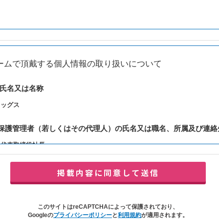
ームで頂戴する個人情報の取り扱いについて
の氏名又は名称
レッグス
報保護管理者（若しくはその代理人）の氏名又は職名、所属及び連絡
：代表取締役社長
y@balleggs.co.jp
報の利用目的
合わせ対応（本人への連絡を含む）のため
の対応（本人への連絡を含む）のため
このサイトはreCAPTCHAによって保護されており、
イトの各種サービスおよびサービスに関連した各種情報のメールによるご案内
Googleの
プライバシーポリシー
と
利用規約
が適用されます。