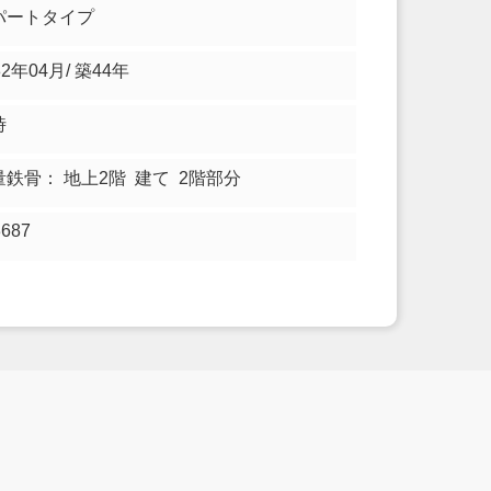
パートタイプ
82年04月/ 築44年
時
量鉄骨： 地上2階 建て 2階部分
3687