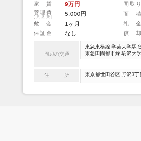
家 賃
9万円
間取
管理費
5,000円
面 
(共益費)
敷 金
1ヶ月
礼 
保証金
なし
償 
東急東横線 学芸大学駅 
東急田園都市線 駒沢大学
周辺の交通
東京都世田谷区 野沢3丁
住 所