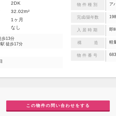
2DK
り
ア
物件種別
32.02m²
積
19
完成/築年数
金
1ヶ月
却
なし
即
入居時期
徒歩13分
軽
構 造
駅 徒歩17分
68
物件番号
目
この物件の問い合わせをする