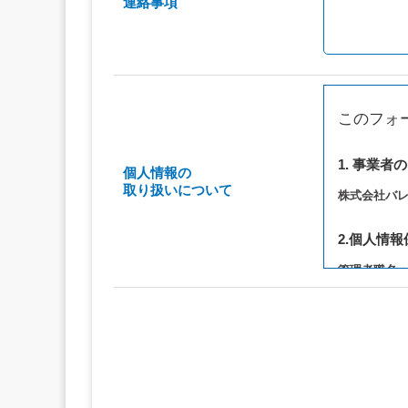
連絡事項
このフォ
1. 事業者
個人情報の
取り扱いについて
株式会社バ
2.個人情
管理者職名
連絡先：privac
3. 個人情
（1）お問い
（2）ご相談
（3）当サ