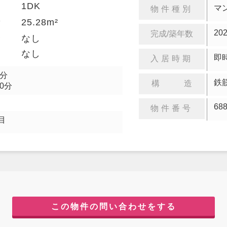
1DK
り
マ
物件種別
25.28m²
積
20
完成/築年数
金
なし
却
なし
即
入居時期
5分
鉄
構 造
0分
68
物件番号
目
この物件の問い合わせをする