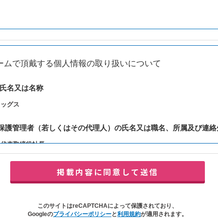
ームで頂戴する個人情報の取り扱いについて
の氏名又は名称
レッグス
報保護管理者（若しくはその代理人）の氏名又は職名、所属及び連絡
：代表取締役社長
y@balleggs.co.jp
報の利用目的
合わせ対応（本人への連絡を含む）のため
の対応（本人への連絡を含む）のため
このサイトはreCAPTCHAによって保護されており、
イトの各種サービスおよびサービスに関連した各種情報のメールによるご案内
Googleの
プライバシーポリシー
と
利用規約
が適用されます。