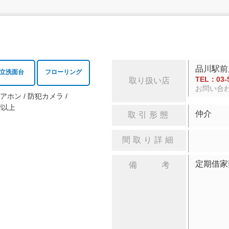
品川駅前
立洗面台
フローリング
TEL：03-5
取り扱い店
お問い合
ドアホン
防犯カメラ
階以上
仲介
取引形態
間取り詳細
定期借
備 考