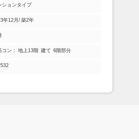
ンションタイプ
23年12月/ 築2年
時
筋コン： 地上13階 建て 6階部分
8532