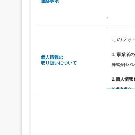
連絡事項
このフォ
1. 事業者
個人情報の
取り扱いについて
株式会社バ
2.個人情
管理者職名
連絡先：privac
3. 個人情
（1）お問い
（2）ご相談
（3）当サ