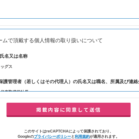
ームで頂戴する個人情報の取り扱いについて
の氏名又は名称
レッグス
報保護管理者（若しくはその代理人）の氏名又は職名、所属及び連絡
：代表取締役社長
y@balleggs.co.jp
報の利用目的
合わせ対応（本人への連絡を含む）のため
の対応（本人への連絡を含む）のため
このサイトはreCAPTCHAによって保護されており、
イトの各種サービスおよびサービスに関連した各種情報のメールによるご案内
Googleの
プライバシーポリシー
と
利用規約
が適用されます。