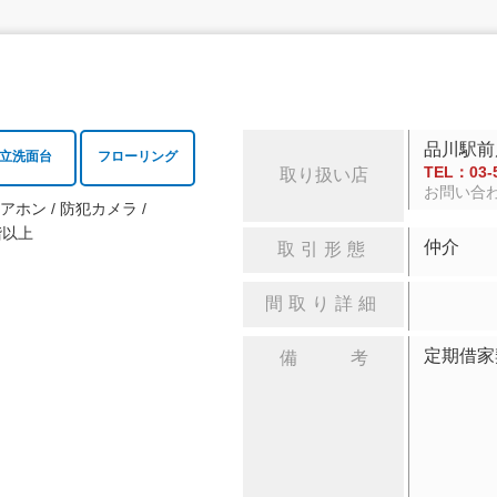
品川駅前
立洗面台
フローリング
TEL：03-5
取り扱い店
お問い合
ドアホン
防犯カメラ
階以上
仲介
取引形態
間取り詳細
定期借
備 考