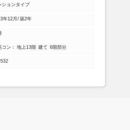
ンションタイプ
23年12月/ 築2年
時
筋コン： 地上13階 建て 6階部分
8532