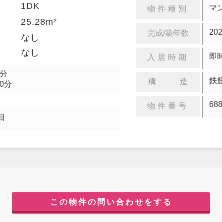
1DK
り
マ
物件種別
25.28m²
積
20
完成/築年数
金
なし
却
なし
即
入居時期
5分
鉄
構 造
0分
68
物件番号
目
この物件の問い合わせをする