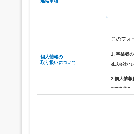
連絡事項
このフォ
1. 事業者
個人情報の
取り扱いについて
株式会社バ
2.個人情
管理者職名
連絡先：privac
3. 個人情
（1）お問い
（2）ご相談
（3）当サ