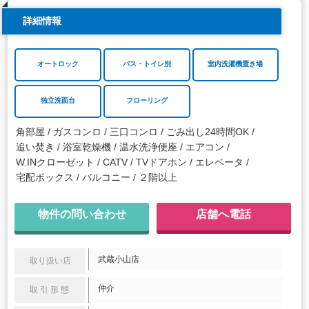
詳細情報
オートロック
バス・トイレ別
室内洗濯機置き場
独立洗面台
フローリング
角部屋
ガスコンロ
三口コンロ
ごみ出し24時間OK
追い焚き
浴室乾燥機
温水洗浄便座
エアコン
W.INクローゼット
CATV
TVドアホン
エレベータ
宅配ボックス
バルコニー
２階以上
物件の問い合わせ
店舗へ電話
武蔵小山店
取り扱い店
仲介
取引形態