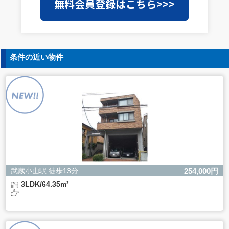
無料会員登録はこちら>>>
を外部に委託することがあります。この場合、個人情報保
護水準の高い委託先を選定し、個人情報の適正管理・機密
保持についての契約を交わし、適切な管理を実施させま
す。
5. 個人情報の開示等の請求
条件の近い物件
ご本人様は、当社に対してご自身の個人情報の開示等（利
用目的の通知、開示、内容の訂正・追加・削除、利用の停
止または消去、第三者への提供の停止）に関して、下記の
当社問合わせ窓口に申し出ることができます。その際、当
社はお客様ご本人を確認させていただいたうえで、合理的
な間内に対応いたします。
【お問合せ窓口】
株式会社バレッグス 個人情報問合せ窓口
住所 東京都目黒区鷹番2-5-21
電話 03-3794-1115
お問合せメールアドレス privacy@balleggs.co.jp
武蔵小山駅 徒歩13分
254,000円
受付時間：平日10：30～17：00 ※弊社公休日を除く
3LDK/64.35m²
6. 個人情報を提供されることの任意性について
ご本人様が当社に個人情報を提供されるかどうかは任意に
よるものです。