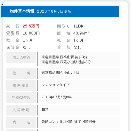
物件基本情報
2026年8月6日更新
家 賃
25.5万円
間取り
1LDK
管理費
10,000円
面 積
48.96m²
(共益費)
敷 金
1ヶ月
礼 金
1ヶ月
保証金
なし
償 却
なし
東急目黒線 西小山駅 徒歩3分
周辺の交通
東急目黒線 武蔵小山駅 徒歩8分
東京都品川区 小山5丁目
住 所
マンションタイプ
物件種別
2018年07月/ 築8年
完成/築年数
相談
入居時期
鉄筋コン： 地上4階 建て 4階部分
構 造