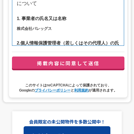
について
1. 事業者の氏名又は名称
株式会社バレッグス
2.個人情報保護管理者（若しくはその代理人）の氏
名又は職名、所属及び連絡先
管理者職名：代表取締役社長
連絡先：privacy@balleggs.co.jp
3. 個人情報の利用目的
このサイトはreCAPTCHAによって保護されており、
（1）お問い合わせ対応（本人への連絡を含む）のため
Googleの
プライバシーポリシー
と
利用規約
が適用されます。
（2）ご相談の対応（本人への連絡を含む）のため
（3）当サイトの各種サービスおよびサービスに関連した
各種情報のメールによるご案内のため
4. 個人情報取扱いの委託
会員限定の未公開物件を多数公開中！
当社は事業運営上、前項利用目的の範囲に限って個人情報