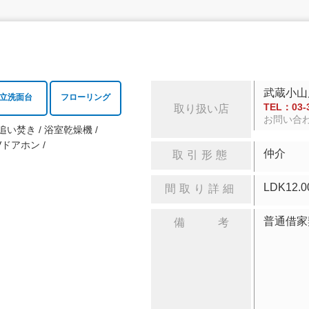
武蔵小山
立洗面台
フローリング
TEL：03-3
取り扱い店
お問い合
追い焚き
浴室乾燥機
Vドアホン
仲介
取引形態
LDK
間取り詳細
普通借家
備 考