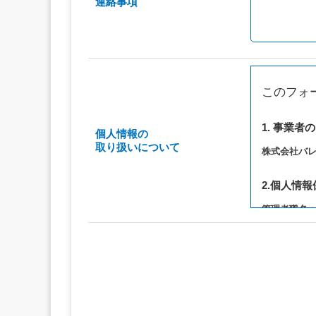
連絡事項
このフォ
1. 事業者
個人情報の
取り扱いについて
株式会社バ
2.個人情
管理者職名
連絡先：privac
3. 個人情
（1）お問い
（2）ご相談
（3）当サ