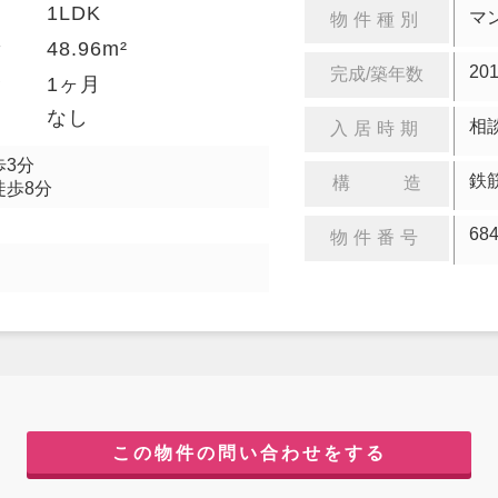
1LDK
り
マ
物件種別
48.96m²
積
20
完成/築年数
金
1ヶ月
却
なし
相
入居時期
歩3分
鉄
構 造
徒歩8分
68
物件番号
この物件の問い合わせをする