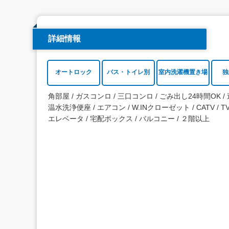
詳細情報
オートロック
バス・トイレ別
室内洗濯機置き場
独
角部屋
ガスコンロ
三口コンロ
ごみ出し24時間OK
温水洗浄便座
エアコン
W.INクローゼット
CATV
T
エレベータ
宅配ボックス
バルコニー
２階以上