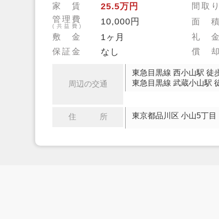
家 賃
25.5万円
間取
管理費
10,000円
面 
(共益費)
敷 金
1ヶ月
礼 
保証金
なし
償 
東急目黒線 西小山駅 徒
東急目黒線 武蔵小山駅 
周辺の交通
東京都品川区 小山5丁目
住 所