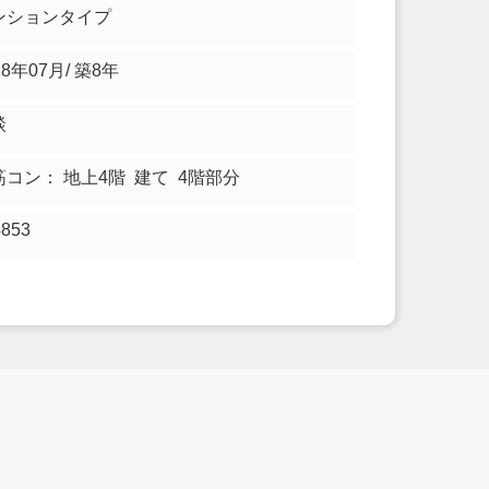
ンションタイプ
18年07月/ 築8年
談
筋コン： 地上4階 建て 4階部分
4853