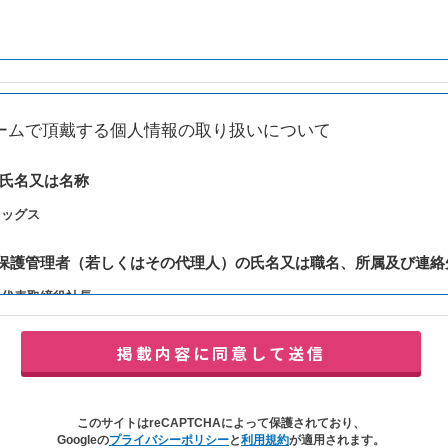
ームで頂戴する個人情報の取り扱いについて
の氏名又は名称
レッグス
報保護管理者（若しくはその代理人）の氏名又は職名、所属及び連絡
：代表取締役社長
y@balleggs.co.jp
報の利用目的
合わせ対応（本人への連絡を含む）のため
の対応（本人への連絡を含む）のため
このサイトはreCAPTCHAによって保護されており、
イトの各種サービスおよびサービスに関連した各種情報のメールによるご案内
Googleの
プライバシーポリシー
と
利用規約
が適用されます。