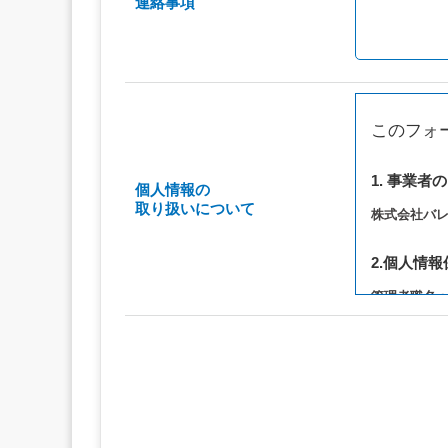
連絡事項
このフォ
1. 事業者
個人情報の
取り扱いについて
株式会社バ
2.個人情
管理者職名
連絡先：privac
3. 個人情
（1）お問い
（2）ご相談
（3）当サ