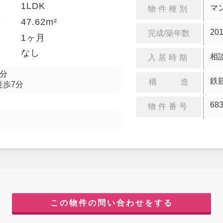
1LDK
り
マ
物件種別
47.62m²
積
20
完成/築年数
金
1ヶ月
却
なし
相
入居時期
5分
鉄
構 造
徒歩7分
68
物件番号
この物件の問い合わせをする