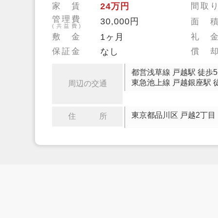
家 賃
24万円
間取
管理費
30,000円
面 
(共益費)
敷 金
1ヶ月
礼 
保証金
なし
償 
都営浅草線 戸越駅 徒歩
東急池上線 戸越銀座駅 
周辺の交通
東京都品川区 戸越2丁目
住 所