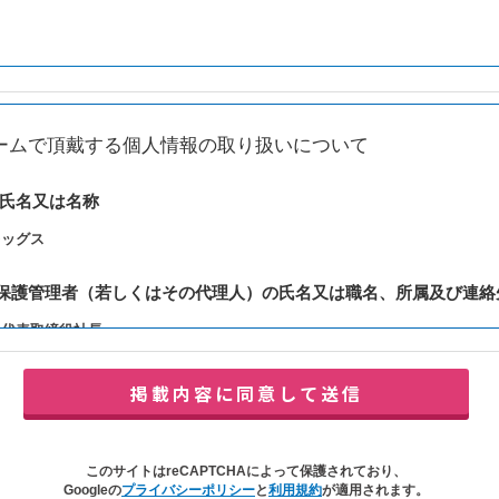
ームで頂戴する個人情報の取り扱いについて
の氏名又は名称
レッグス
報保護管理者（若しくはその代理人）の氏名又は職名、所属及び連絡
：代表取締役社長
y@balleggs.co.jp
報の利用目的
合わせ対応（本人への連絡を含む）のため
の対応（本人への連絡を含む）のため
このサイトはreCAPTCHAによって保護されており、
イトの各種サービスおよびサービスに関連した各種情報のメールによるご案内
Googleの
プライバシーポリシー
と
利用規約
が適用されます。