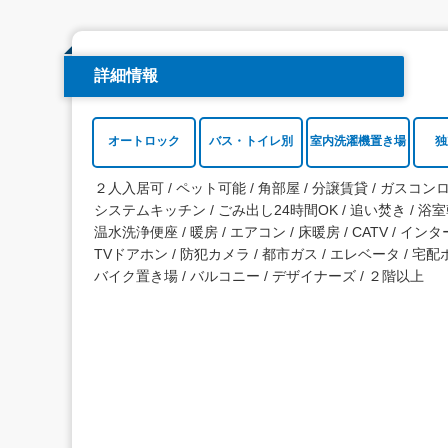
詳細情報
オートロック
バス・トイレ別
室内洗濯機置き場
独
２人入居可
ペット可能
角部屋
分譲賃貸
ガスコン
システムキッチン
ごみ出し24時間OK
追い焚き
浴室
温水洗浄便座
暖房
エアコン
床暖房
CATV
インタ
TVドアホン
防犯カメラ
都市ガス
エレベータ
宅配
バイク置き場
バルコニー
デザイナーズ
２階以上