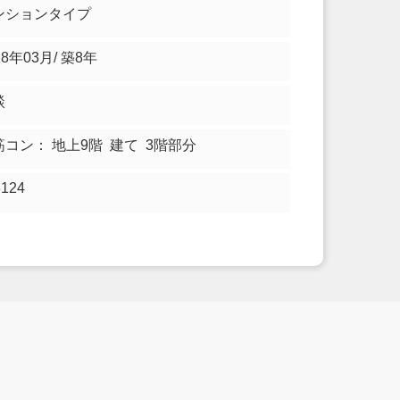
ンションタイプ
18年03月/ 築8年
談
筋コン： 地上9階 建て 3階部分
3124