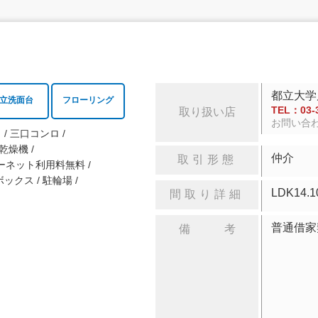
都立大学
立洗面台
フローリング
TEL：03-3
取り扱い店
お問い合
ロ
三口コンロ
乾燥機
仲介
取引形態
ーネット利用料無料
ボックス
駐輪場
LDK
間取り詳細
普通借家
備 考