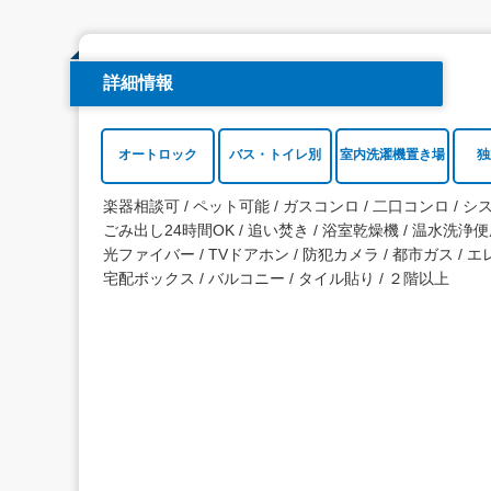
詳細情報
オートロック
バス・トイレ別
室内洗濯機置き場
独
楽器相談可
ペット可能
ガスコンロ
二口コンロ
シ
ごみ出し24時間OK
追い焚き
浴室乾燥機
温水洗浄便
光ファイバー
TVドアホン
防犯カメラ
都市ガス
エ
宅配ボックス
バルコニー
タイル貼り
２階以上