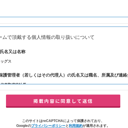
ームで頂戴する個人情報の取り扱いについて
の氏名又は名称
レッグス
報保護管理者（若しくはその代理人）の氏名又は職名、所属及び連絡
：代表取締役社長
y@balleggs.co.jp
報の利用目的
合わせ対応（本人への連絡を含む）のため
の対応（本人への連絡を含む）のため
このサイトはreCAPTCHAによって保護されており、
イトの各種サービスおよびサービスに関連した各種情報のメールによるご案内
Googleの
プライバシーポリシー
と
利用規約
が適用されます。