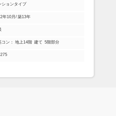
ンションタイプ
12年10月/ 築13年
談
筋コン： 地上14階 建て 5階部分
0275