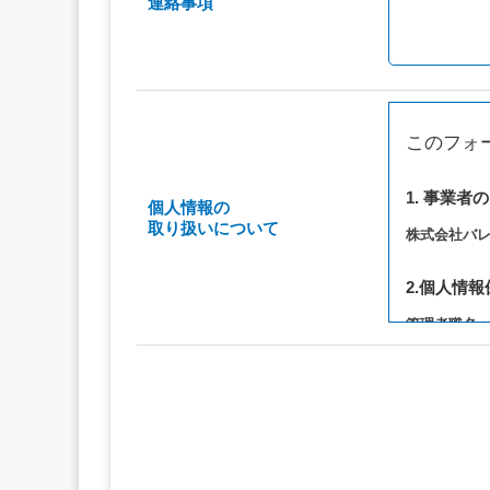
連絡事項
このフォ
1. 事業者
個人情報の
取り扱いについて
株式会社バ
2.個人情
管理者職名
連絡先：privac
3. 個人情
（1）お問い
（2）ご相談
（3）当サ