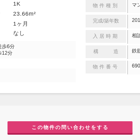
1K
り
マ
物件種別
23.66m²
積
20
完成/築年数
金
1ヶ月
却
なし
相
入居時期
徒歩6分
鉄
構 造
12分
69
物件番号
この物件の問い合わせをする