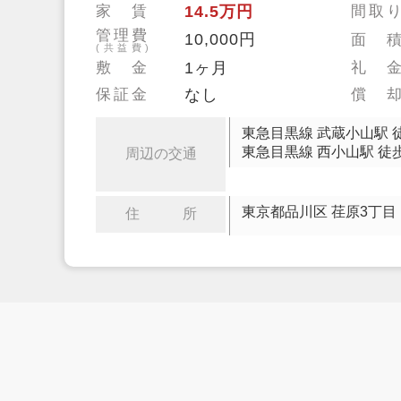
家 賃
14.5万円
間取
管理費
10,000円
面 
(共益費)
敷 金
1ヶ月
礼 
保証金
なし
償 
東急目黒線 武蔵小山駅 
東急目黒線 西小山駅 徒歩
周辺の交通
東京都品川区 荏原3丁目
住 所