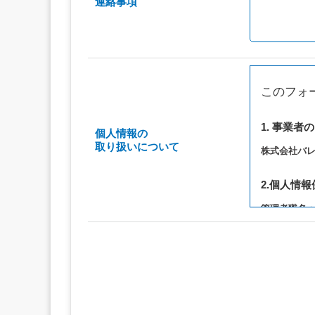
連絡事項
このフォ
1. 事業者
個人情報の
取り扱いについて
株式会社バ
2.個人情
管理者職名
連絡先：privac
3. 個人情
（1）お問い
（2）ご相談
（3）当サ