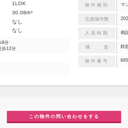
1LDK
り
マ
物件種別
30.08m²
積
20
完成/築年数
金
なし
却
なし
相
入居時期
歩8分
鉄
構 造
徒歩12分
68
物件番号
この物件の問い合わせをする