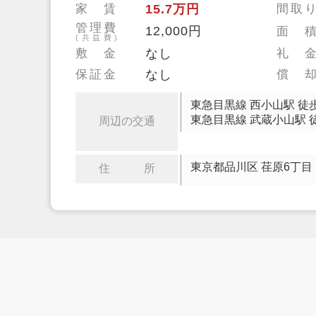
家 賃
15.7万円
間取
管理費
12,000円
面 
(共益費)
敷 金
なし
礼 
保証金
なし
償 
東急目黒線 西小山駅 徒
東急目黒線 武蔵小山駅 
周辺の交通
東京都品川区 荏原6丁目
住 所