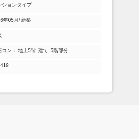
ンションタイプ
26年05月/ 新築
談
筋コン： 地上5階 建て 5階部分
5419