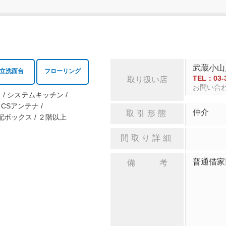
武蔵小山
立洗面台
フローリング
TEL：03-3
取り扱い店
お問い合
ロ
システムキッチン
CSアンテナ
仲介
取引形態
配ボックス
２階以上
間取り詳細
普通借家
備 考