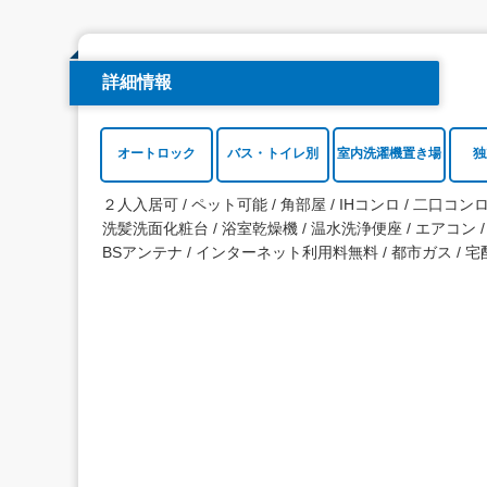
詳細情報
オートロック
バス・トイレ別
室内洗濯機置き場
独
２人入居可
ペット可能
角部屋
IHコンロ
二口コン
洗髪洗面化粧台
浴室乾燥機
温水洗浄便座
エアコン
BSアンテナ
インターネット利用料無料
都市ガス
宅