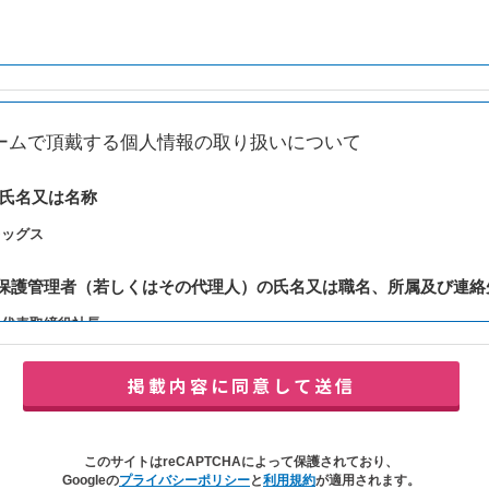
ームで頂戴する個人情報の取り扱いについて
の氏名又は名称
レッグス
報保護管理者（若しくはその代理人）の氏名又は職名、所属及び連絡
：代表取締役社長
y@balleggs.co.jp
報の利用目的
合わせ対応（本人への連絡を含む）のため
の対応（本人への連絡を含む）のため
このサイトはreCAPTCHAによって保護されており、
イトの各種サービスおよびサービスに関連した各種情報のメールによるご案内
Googleの
プライバシーポリシー
と
利用規約
が適用されます。