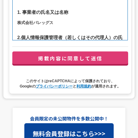
1. 事業者の氏名又は名称
株式会社バレッグス
2.個人情報保護管理者（若しくはその代理人）の氏
名又は職名、所属及び連絡先
管理者職名：代表取締役社長
連絡先：privacy@balleggs.co.jp
3. 個人情報の利用目的
このサイトはreCAPTCHAによって保護されており、
（1）お問い合わせ対応（本人への連絡を含む）のため
Googleの
プライバシーポリシー
と
利用規約
が適用されます。
（2）ご相談の対応（本人への連絡を含む）のため
（3）当サイトの各種サービスおよびサービスに関連した
各種情報のメールによるご案内のため
4. 個人情報取扱いの委託
会員限定の未公開物件を多数公開中！
当社は事業運営上、前項利用目的の範囲に限って個人情報
無料会員登録はこちら>>>
を外部に委託することがあります。この場合、個人情報保
護水準の高い委託先を選定し、個人情報の適正管理・機密