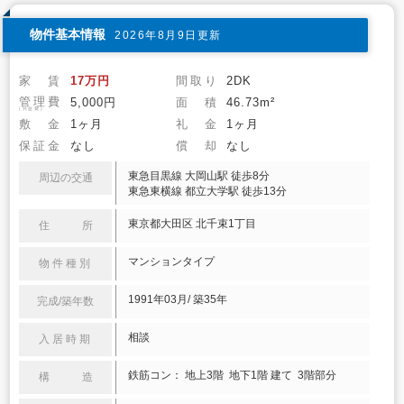
物件基本情報
2026年8月9日更新
家 賃
17万円
間取り
2DK
管理費
5,000円
面 積
46.73m²
(共益費)
敷 金
1ヶ月
礼 金
1ヶ月
保証金
なし
償 却
なし
東急目黒線 大岡山駅 徒歩8分
周辺の交通
東急東横線 都立大学駅 徒歩13分
東京都大田区 北千束1丁目
住 所
マンションタイプ
物件種別
1991年03月/ 築35年
完成/築年数
相談
入居時期
鉄筋コン： 地上3階 地下1階 建て 3階部分
構 造