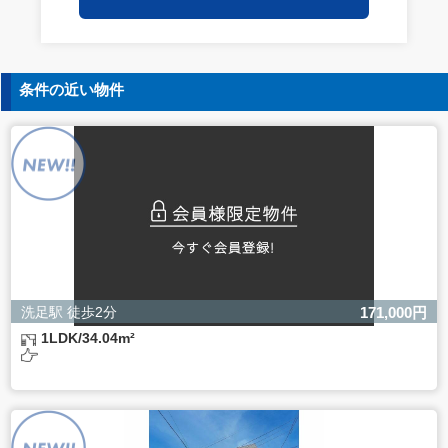
保持についての契約を交わし、適切な管理を実施させま
す。
5. 個人情報の開示等の請求
条件の近い物件
ご本人様は、当社に対してご自身の個人情報の開示等（利
用目的の通知、開示、内容の訂正・追加・削除、利用の停
止または消去、第三者への提供の停止）に関して、下記の
当社問合わせ窓口に申し出ることができます。その際、当
社はお客様ご本人を確認させていただいたうえで、合理的
な間内に対応いたします。
【お問合せ窓口】
株式会社バレッグス 個人情報問合せ窓口
住所 東京都目黒区鷹番2-5-21
電話 03-3794-1115
お問合せメールアドレス privacy@balleggs.co.jp
洗足駅 徒歩2分
171,000円
受付時間：平日10：30～17：00 ※弊社公休日を除く
1LDK/34.04m²
6. 個人情報を提供されることの任意性について
ご本人様が当社に個人情報を提供されるかどうかは任意に
よるものです。
ただし、必要な項目をいただけない場合、適切な対応がで