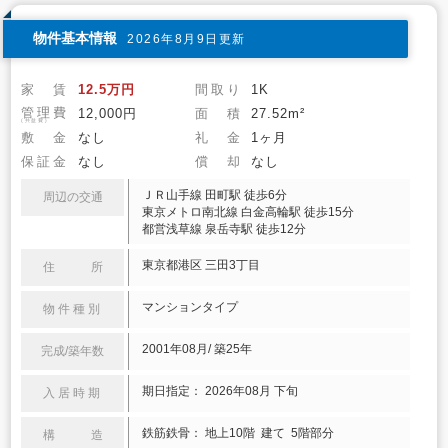
物件基本情報
2026年8月9日更新
家 賃
12.5万円
間取り
1K
管理費
12,000円
面 積
27.52m²
(共益費)
敷 金
なし
礼 金
1ヶ月
保証金
なし
償 却
なし
ＪＲ山手線 田町駅 徒歩6分
周辺の交通
東京メトロ南北線 白金高輪駅 徒歩15分
都営浅草線 泉岳寺駅 徒歩12分
東京都港区 三田3丁目
住 所
マンションタイプ
物件種別
2001年08月/ 築25年
完成/築年数
期日指定： 2026年08月 下旬
入居時期
鉄筋鉄骨： 地上10階 建て 5階部分
構 造