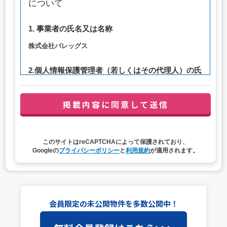
について
1. 事業者の氏名又は名称
株式会社バレッグス
2.個人情報保護管理者（若しくはその代理人）の氏
名又は職名、所属及び連絡先
管理者職名：代表取締役社長
連絡先：privacy@balleggs.co.jp
3. 個人情報の利用目的
このサイトはreCAPTCHAによって保護されており、
（1）お問い合わせ対応（本人への連絡を含む）のため
Googleの
プライバシーポリシー
と
利用規約
が適用されます。
（2）ご相談の対応（本人への連絡を含む）のため
（3）当サイトの各種サービスおよびサービスに関連した
各種情報のメールによるご案内のため
4. 個人情報取扱いの委託
会員限定の未公開物件を多数公開中！
当社は事業運営上、前項利用目的の範囲に限って個人情報
を外部に委託することがあります。この場合、個人情報保