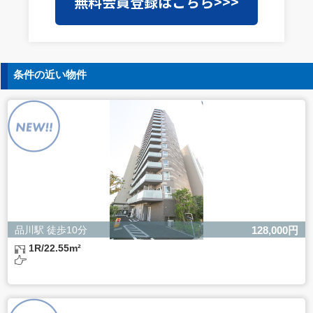
無料会員登録はこちら>>>
護水準の高い委託先を選定し、個人情報の適正管理・機密
保持についての契約を交わし、適切な管理を実施させま
す。
5. 個人情報の開示等の請求
条件の近い物件
ご本人様は、当社に対してご自身の個人情報の開示等（利
用目的の通知、開示、内容の訂正・追加・削除、利用の停
止または消去、第三者への提供の停止）に関して、下記の
当社問合わせ窓口に申し出ることができます。その際、当
社はお客様ご本人を確認させていただいたうえで、合理的
な間内に対応いたします。
【お問合せ窓口】
株式会社バレッグス 個人情報問合せ窓口
住所 東京都目黒区鷹番2-5-21
電話 03-3794-1115
お問合せメールアドレス privacy@balleggs.co.jp
品川駅 徒歩10分
128,000円
受付時間：平日10：30～17：00 ※弊社公休日を除く
1R/22.55m²
6. 個人情報を提供されることの任意性について
ご本人様が当社に個人情報を提供されるかどうかは任意に
よるものです。