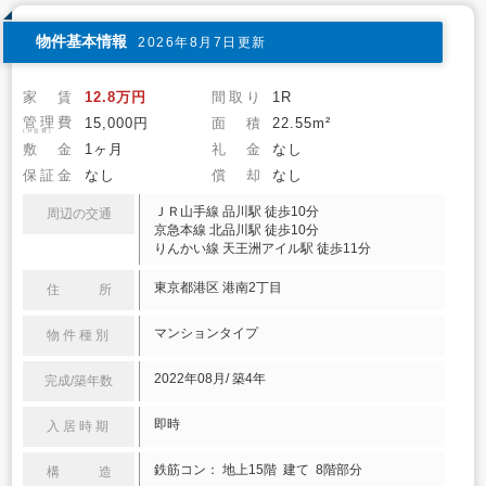
物件基本情報
2026年8月7日更新
家 賃
12.8万円
間取り
1R
管理費
15,000円
面 積
22.55m²
(共益費)
敷 金
1ヶ月
礼 金
なし
保証金
なし
償 却
なし
ＪＲ山手線 品川駅 徒歩10分
周辺の交通
京急本線 北品川駅 徒歩10分
りんかい線 天王洲アイル駅 徒歩11分
東京都港区 港南2丁目
住 所
マンションタイプ
物件種別
2022年08月/ 築4年
完成/築年数
即時
入居時期
鉄筋コン： 地上15階 建て 8階部分
構 造