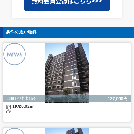
無料会員登録はこちら>>>
護水準の高い委託先を選定し、個人情報の適正管理・機密
保持についての契約を交わし、適切な管理を実施させま
す。
5. 個人情報の開示等の請求
条件の近い物件
ご本人様は、当社に対してご自身の個人情報の開示等（利
用目的の通知、開示、内容の訂正・追加・削除、利用の停
止または消去、第三者への提供の停止）に関して、下記の
当社問合わせ窓口に申し出ることができます。その際、当
社はお客様ご本人を確認させていただいたうえで、合理的
な間内に対応いたします。
【お問合せ窓口】
株式会社バレッグス 個人情報問合せ窓口
住所 東京都目黒区鷹番2-5-21
電話 03-3794-1115
お問合せメールアドレス privacy@balleggs.co.jp
田町駅 徒歩15分
127,000円
受付時間：平日10：30～17：00 ※弊社公休日を除く
1K/26.02m²
6. 個人情報を提供されることの任意性について
ご本人様が当社に個人情報を提供されるかどうかは任意に
よるものです。