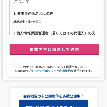
について
1. 事業者の氏名又は名称
株式会社バレッグス
2.個人情報保護管理者（若しくはその代理人）の氏
名又は職名、所属及び連絡先
管理者職名：代表取締役社長
連絡先：privacy@balleggs.co.jp
3. 個人情報の利用目的
このサイトはreCAPTCHAによって保護されており、
（1）お問い合わせ対応（本人への連絡を含む）のため
Googleの
プライバシーポリシー
と
利用規約
が適用されます。
（2）ご相談の対応（本人への連絡を含む）のため
（3）当サイトの各種サービスおよびサービスに関連した
各種情報のメールによるご案内のため
4. 個人情報取扱いの委託
会員限定の未公開物件を多数公開中！
当社は事業運営上、前項利用目的の範囲に限って個人情報
を外部に委託することがあります。この場合、個人情報保