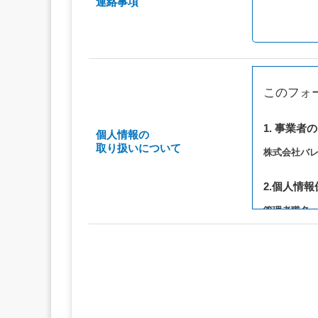
連絡事項
このフォ
1. 事業者
個人情報の
取り扱いについて
株式会社バ
2.個人情
管理者職名
連絡先：privac
3. 個人情
（1）お問い
（2）ご相談
（3）当サ