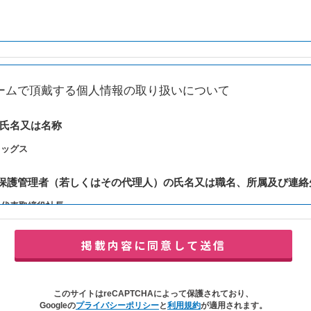
ームで頂戴する個人情報の取り扱いについて
の氏名又は名称
レッグス
報保護管理者（若しくはその代理人）の氏名又は職名、所属及び連絡
：代表取締役社長
y@balleggs.co.jp
報の利用目的
合わせ対応（本人への連絡を含む）のため
の対応（本人への連絡を含む）のため
このサイトはreCAPTCHAによって保護されており、
イトの各種サービスおよびサービスに関連した各種情報のメールによるご案内
Googleの
プライバシーポリシー
と
利用規約
が適用されます。