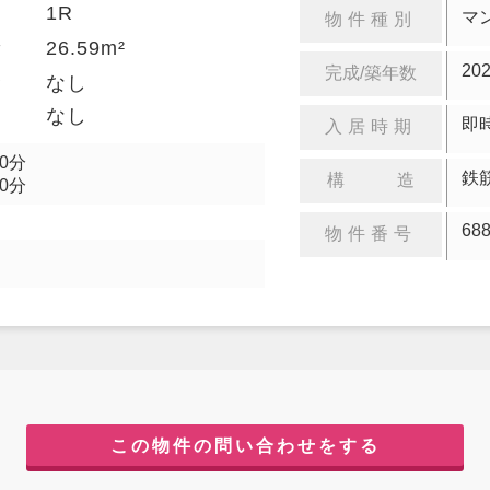
1R
り
マ
物件種別
26.59m²
積
20
完成/築年数
金
なし
却
なし
即
入居時期
0分
鉄
構 造
0分
68
物件番号
この物件の問い合わせをする