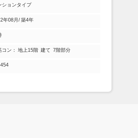
ンションタイプ
22年08月/ 築4年
時
筋コン： 地上15階 建て 7階部分
8454