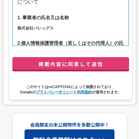
について
1. 事業者の氏名又は名称
株式会社バレッグス
2.個人情報保護管理者（若しくはその代理人）の氏
名又は職名、所属及び連絡先
管理者職名：代表取締役社長
連絡先：privacy@balleggs.co.jp
3. 個人情報の利用目的
このサイトはreCAPTCHAによって保護されており、
（1）お問い合わせ対応（本人への連絡を含む）のため
Googleの
プライバシーポリシー
と
利用規約
が適用されます。
（2）ご相談の対応（本人への連絡を含む）のため
（3）当サイトの各種サービスおよびサービスに関連した
各種情報のメールによるご案内のため
4. 個人情報取扱いの委託
会員限定の未公開物件を多数公開中！
当社は事業運営上、前項利用目的の範囲に限って個人情報
を外部に委託することがあります。この場合、個人情報保