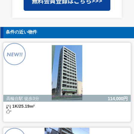
無料会員登録はこちら>>>
護水準の高い委託先を選定し、個人情報の適正管理・機密
保持についての契約を交わし、適切な管理を実施させま
す。
5. 個人情報の開示等の請求
条件の近い物件
ご本人様は、当社に対してご自身の個人情報の開示等（利
用目的の通知、開示、内容の訂正・追加・削除、利用の停
止または消去、第三者への提供の停止）に関して、下記の
当社問合わせ窓口に申し出ることができます。その際、当
社はお客様ご本人を確認させていただいたうえで、合理的
な間内に対応いたします。
【お問合せ窓口】
株式会社バレッグス 個人情報問合せ窓口
住所 東京都目黒区鷹番2-5-21
電話 03-3794-1115
お問合せメールアドレス privacy@balleggs.co.jp
高輪台駅 徒歩3分
114,000円
受付時間：平日10：30～17：00 ※弊社公休日を除く
1K/25.19m²
6. 個人情報を提供されることの任意性について
ご本人様が当社に個人情報を提供されるかどうかは任意に
よるものです。