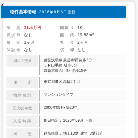
物件基本情報
2026年8月6日更新
家 賃
11.6万円
間取り
1K
管理費
なし
面 積
26.88m²
(共益費)
敷 金
1ヶ月
礼 金
2ヶ月
保証金
なし
償 却
なし
都営浅草線 泉岳寺駅 徒歩2分
周辺の交通
ＪＲ山手線 徒歩6分
京急本線 品川駅 徒歩10分
東京都港区 高輪2丁目
住 所
マンションタイプ
物件種別
2006年08月/ 築20年
完成/築年数
期日指定： 2026年09月 下旬
入居時期
鉄筋鉄骨： 地上13階 建て 8階部分
構 造