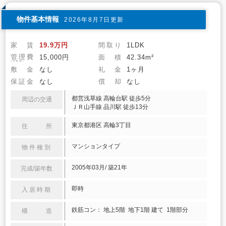
物件基本情報
2026年8月7日更新
家 賃
19.9万円
間取り
1LDK
管理費
15,000円
面 積
42.34m²
(共益費)
敷 金
なし
礼 金
1ヶ月
保証金
なし
償 却
なし
都営浅草線 高輪台駅 徒歩5分
周辺の交通
ＪＲ山手線 品川駅 徒歩13分
東京都港区 高輪3丁目
住 所
マンションタイプ
物件種別
2005年03月/ 築21年
完成/築年数
即時
入居時期
鉄筋コン： 地上5階 地下1階 建て 1階部分
構 造