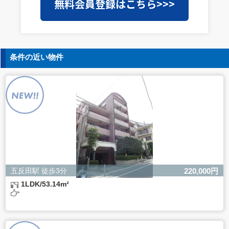
無料会員登録はこちら>>>
を外部に委託することがあります。この場合、個人情報保
護水準の高い委託先を選定し、個人情報の適正管理・機密
保持についての契約を交わし、適切な管理を実施させま
す。
5. 個人情報の開示等の請求
条件の近い物件
ご本人様は、当社に対してご自身の個人情報の開示等（利
用目的の通知、開示、内容の訂正・追加・削除、利用の停
止または消去、第三者への提供の停止）に関して、下記の
当社問合わせ窓口に申し出ることができます。その際、当
社はお客様ご本人を確認させていただいたうえで、合理的
な間内に対応いたします。
【お問合せ窓口】
株式会社バレッグス 個人情報問合せ窓口
住所 東京都目黒区鷹番2-5-21
電話 03-3794-1115
お問合せメールアドレス privacy@balleggs.co.jp
五反田駅 徒歩3分
220,000円
受付時間：平日10：30～17：00 ※弊社公休日を除く
1LDK/53.14m²
6. 個人情報を提供されることの任意性について
ご本人様が当社に個人情報を提供されるかどうかは任意に
よるものです。