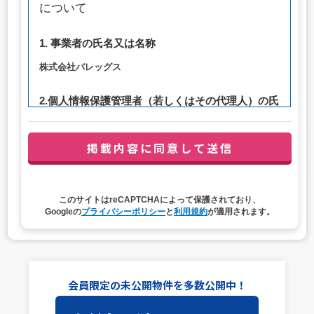
について
1. 事業者の氏名又は名称
株式会社バレッグス
2.個人情報保護管理者（若しくはその代理人）の氏
名又は職名、所属及び連絡先
管理者職名：代表取締役社長
連絡先：privacy@balleggs.co.jp
3. 個人情報の利用目的
このサイトはreCAPTCHAによって保護されており、
（1）お問い合わせ対応（本人への連絡を含む）のため
Googleの
プライバシーポリシー
と
利用規約
が適用されます。
（2）ご相談の対応（本人への連絡を含む）のため
（3）当サイトの各種サービスおよびサービスに関連した
各種情報のメールによるご案内のため
4. 個人情報取扱いの委託
会員限定の未公開物件を多数公開中！
当社は事業運営上、前項利用目的の範囲に限って個人情報