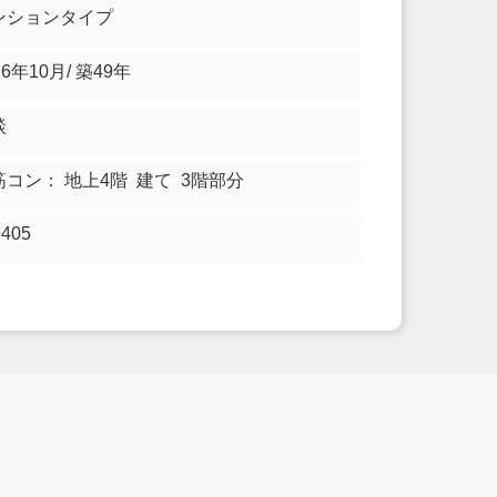
ンションタイプ
76年10月/ 築49年
談
筋コン： 地上4階 建て 3階部分
9405