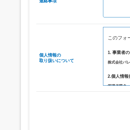
連絡事項
このフォ
1. 事業者
個人情報の
取り扱いについて
株式会社バ
2.個人情
管理者職名
連絡先：privac
3. 個人情
（1）お問い
（2）ご相談
（3）当サ