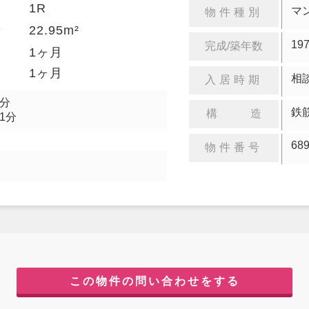
1R
り
マ
物件種別
22.95m²
積
19
完成/築年数
金
1ヶ月
却
1ヶ月
相
入居時期
7分
鉄
構 造
1分
68
物件番号
この物件の問い合わせをする