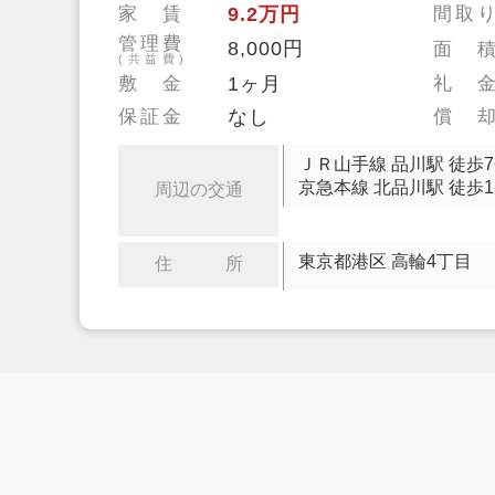
家 賃
9.2万円
間取
管理費
8,000円
面 
(共益費)
敷 金
1ヶ月
礼 
保証金
なし
償 
ＪＲ山手線 品川駅 徒歩
京急本線 北品川駅 徒歩1
周辺の交通
東京都港区 高輪4丁目
住 所