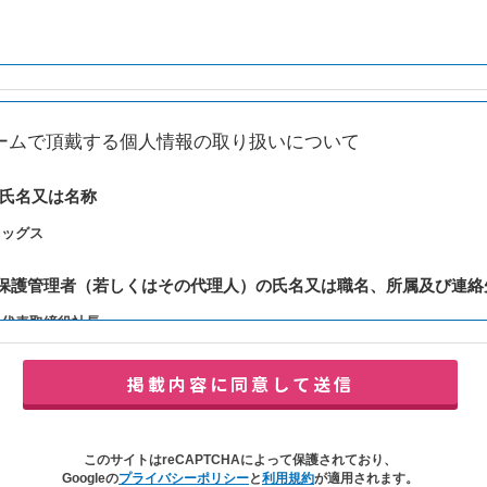
ームで頂戴する個人情報の取り扱いについて
の氏名又は名称
レッグス
報保護管理者（若しくはその代理人）の氏名又は職名、所属及び連絡
：代表取締役社長
y@balleggs.co.jp
報の利用目的
合わせ対応（本人への連絡を含む）のため
の対応（本人への連絡を含む）のため
このサイトはreCAPTCHAによって保護されており、
イトの各種サービスおよびサービスに関連した各種情報のメールによるご案内
Googleの
プライバシーポリシー
と
利用規約
が適用されます。