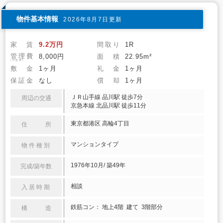
物件基本情報
2026年8月7日更新
家 賃
9.2万円
間取り
1R
管理費
8,000円
面 積
22.95m²
(共益費)
敷 金
1ヶ月
礼 金
1ヶ月
保証金
なし
償 却
1ヶ月
ＪＲ山手線 品川駅 徒歩7分
周辺の交通
京急本線 北品川駅 徒歩11分
東京都港区 高輪4丁目
住 所
マンションタイプ
物件種別
1976年10月/ 築49年
完成/築年数
相談
入居時期
鉄筋コン： 地上4階 建て 3階部分
構 造