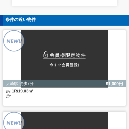
す。
5. 個人情報の開示等の請求
条件の近い物件
ご本人様は、当社に対してご自身の個人情報の開示等（利
用目的の通知、開示、内容の訂正・追加・削除、利用の停
止または消去、第三者への提供の停止）に関して、下記の
当社問合わせ窓口に申し出ることができます。その際、当
社はお客様ご本人を確認させていただいたうえで、合理的
な間内に対応いたします。
【お問合せ窓口】
株式会社バレッグス 個人情報問合せ窓口
住所 東京都目黒区鷹番2-5-21
電話 03-3794-1115
お問合せメールアドレス privacy@balleggs.co.jp
大崎駅 徒歩7分
91,000円
受付時間：平日10：30～17：00 ※弊社公休日を除く
1R/19.03m²
6. 個人情報を提供されることの任意性について
ご本人様が当社に個人情報を提供されるかどうかは任意に
よるものです。
ただし、必要な項目をいただけない場合、適切な対応がで
きない場合があります。