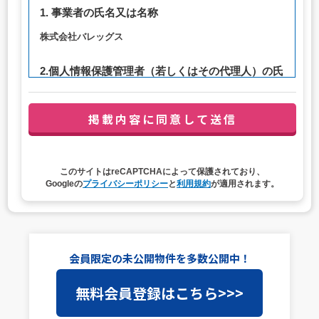
1. 事業者の氏名又は名称
株式会社バレッグス
2.個人情報保護管理者（若しくはその代理人）の氏
名又は職名、所属及び連絡先
管理者職名：代表取締役社長
連絡先：privacy@balleggs.co.jp
3. 個人情報の利用目的
このサイトはreCAPTCHAによって保護されており、
（1）お問い合わせ対応（本人への連絡を含む）のため
Googleの
プライバシーポリシー
と
利用規約
が適用されます。
（2）ご相談の対応（本人への連絡を含む）のため
（3）当サイトの各種サービスおよびサービスに関連した
各種情報のメールによるご案内のため
4. 個人情報取扱いの委託
会員限定の未公開物件を多数公開中！
当社は事業運営上、前項利用目的の範囲に限って個人情報
無料会員登録はこちら>>>
を外部に委託することがあります。この場合、個人情報保
護水準の高い委託先を選定し、個人情報の適正管理・機密
保持についての契約を交わし、適切な管理を実施させま