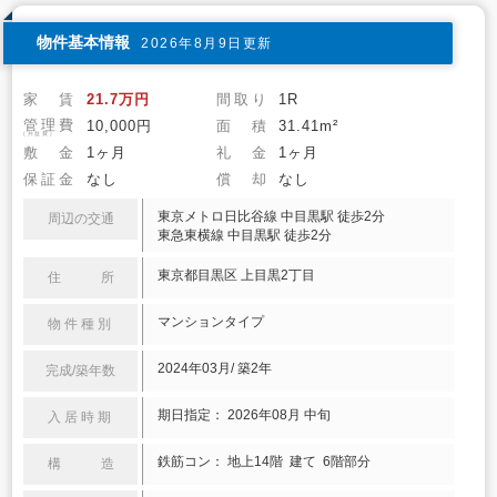
物件基本情報
2026年8月9日更新
家 賃
21.7万円
間取り
1R
管理費
10,000円
面 積
31.41m²
(共益費)
敷 金
1ヶ月
礼 金
1ヶ月
保証金
なし
償 却
なし
東京メトロ日比谷線 中目黒駅 徒歩2分
周辺の交通
東急東横線 中目黒駅 徒歩2分
東京都目黒区 上目黒2丁目
住 所
マンションタイプ
物件種別
2024年03月/ 築2年
完成/築年数
期日指定： 2026年08月 中旬
入居時期
鉄筋コン： 地上14階 建て 6階部分
構 造