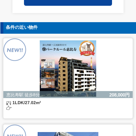
保持についての契約を交わし、適切な管理を実施させま
す。
5. 個人情報の開示等の請求
条件の近い物件
ご本人様は、当社に対してご自身の個人情報の開示等（利
用目的の通知、開示、内容の訂正・追加・削除、利用の停
止または消去、第三者への提供の停止）に関して、下記の
当社問合わせ窓口に申し出ることができます。その際、当
社はお客様ご本人を確認させていただいたうえで、合理的
な間内に対応いたします。
【お問合せ窓口】
株式会社バレッグス 個人情報問合せ窓口
住所 東京都目黒区鷹番2-5-21
電話 03-3794-1115
お問合せメールアドレス privacy@balleggs.co.jp
恵比寿駅 徒歩8分
208,000円
受付時間：平日10：30～17：00 ※弊社公休日を除く
1LDK/27.02m²
6. 個人情報を提供されることの任意性について
ご本人様が当社に個人情報を提供されるかどうかは任意に
よるものです。
ただし、必要な項目をいただけない場合、適切な対応がで