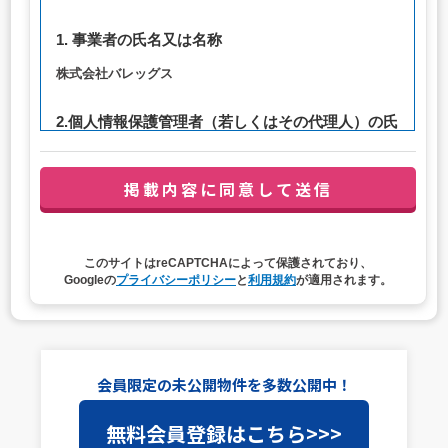
1. 事業者の氏名又は名称
株式会社バレッグス
2.個人情報保護管理者（若しくはその代理人）の氏
名又は職名、所属及び連絡先
管理者職名：代表取締役社長
連絡先：privacy@balleggs.co.jp
3. 個人情報の利用目的
このサイトはreCAPTCHAによって保護されており、
（1）お問い合わせ対応（本人への連絡を含む）のため
Googleの
プライバシーポリシー
と
利用規約
が適用されます。
（2）ご相談の対応（本人への連絡を含む）のため
（3）当サイトの各種サービスおよびサービスに関連した
各種情報のメールによるご案内のため
4. 個人情報取扱いの委託
会員限定の未公開物件を多数公開中！
当社は事業運営上、前項利用目的の範囲に限って個人情報
無料会員登録はこちら>>>
を外部に委託することがあります。この場合、個人情報保
護水準の高い委託先を選定し、個人情報の適正管理・機密