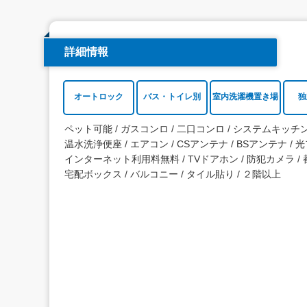
詳細情報
オートロック
バス・トイレ別
室内洗濯機置き場
独
ペット可能
ガスコンロ
二口コンロ
システムキッチ
温水洗浄便座
エアコン
CSアンテナ
BSアンテナ
光
インターネット利用料無料
TVドアホン
防犯カメラ
宅配ボックス
バルコニー
タイル貼り
２階以上