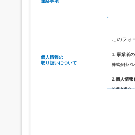
連絡事項
このフォ
1. 事業者
個人情報の
取り扱いについて
株式会社バ
2.個人情
管理者職名
連絡先：privac
3. 個人情
（1）お問い
（2）ご相談
（3）当サ