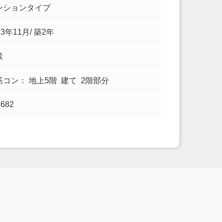
ンションタイプ
23年11月/ 築2年
談
筋コン： 地上5階 建て 2階部分
4682