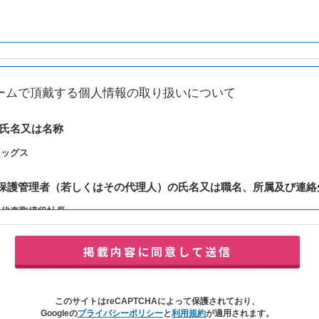
ームで頂戴する個人情報の取り扱いについて
の氏名又は名称
レッグス
報保護管理者（若しくはその代理人）の氏名又は職名、所属及び連絡
：代表取締役社長
y@balleggs.co.jp
報の利用目的
合わせ対応（本人への連絡を含む）のため
の対応（本人への連絡を含む）のため
このサイトはreCAPTCHAによって保護されており、
イトの各種サービスおよびサービスに関連した各種情報のメールによるご案内
Googleの
プライバシーポリシー
と
利用規約
が適用されます。