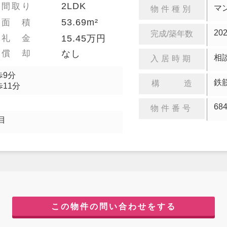
2LDK
間取り
マ
物件種別
53.69m²
面 積
20
完成/築年数
礼 金
15.45万円
償 却
なし
相
入居時期
歩9分
鉄
構 造
11分
68
物件番号
目
この物件の問い合わせをする