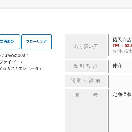
祐天寺店
立洗面台
フローリング
TEL：03-5
取り扱い店
お問い合
ン
浴室乾燥機
ファイバー
仲介
取引形態
都市ガス
エレベータ
間取り詳細
定期借
備 考