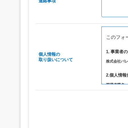
連絡事項
このフォ
1. 事業者
個人情報の
取り扱いについて
株式会社バ
2.個人情
管理者職名
連絡先：privac
3. 個人情
（1）お問い
（2）ご相談
（3）当サ