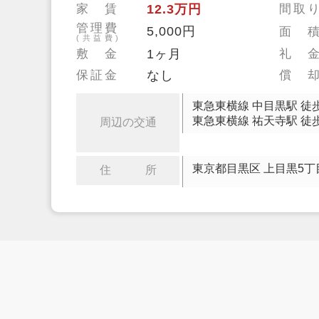
家 賃
12.3万円
間取
管理費
5,000円
面 
(共益費)
敷 金
1ヶ月
礼 
保証金
なし
償 
東急東横線 中目黒駅 徒歩
東急東横線 祐天寺駅 徒歩
周辺の交通
東京都目黒区 上目黒5丁
住 所