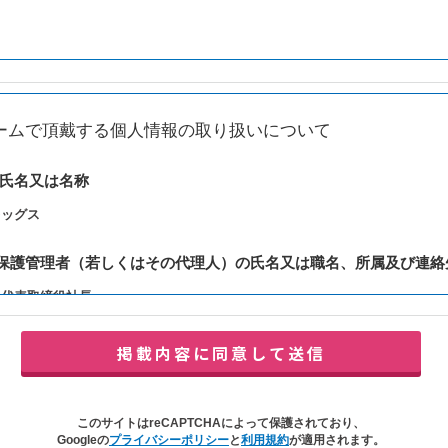
ームで頂戴する個人情報の取り扱いについて
の氏名又は名称
レッグス
報保護管理者（若しくはその代理人）の氏名又は職名、所属及び連絡
：代表取締役社長
y@balleggs.co.jp
報の利用目的
合わせ対応（本人への連絡を含む）のため
の対応（本人への連絡を含む）のため
このサイトはreCAPTCHAによって保護されており、
イトの各種サービスおよびサービスに関連した各種情報のメールによるご案内
Googleの
プライバシーポリシー
と
利用規約
が適用されます。