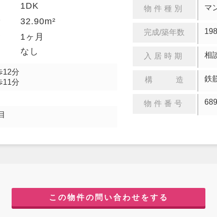
1DK
り
マ
物件種別
32.90m²
積
19
完成/築年数
金
1ヶ月
却
なし
相
入居時期
12分
鉄
構 造
11分
68
物件番号
目
この物件の問い合わせをする