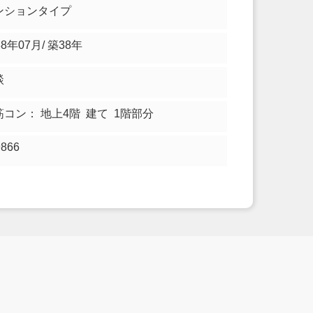
ンションタイプ
88年07月/ 築38年
談
筋コン： 地上4階 建て 1階部分
9866