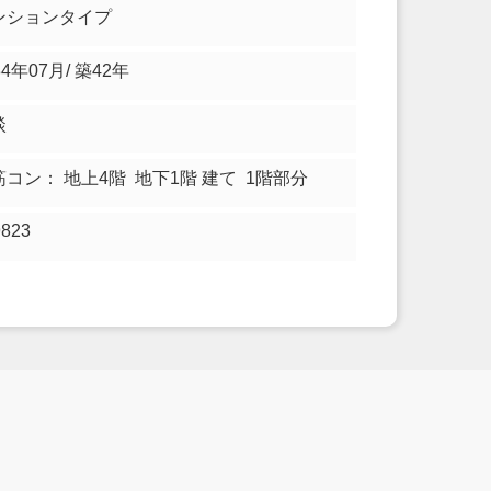
ンションタイプ
84年07月/ 築42年
談
筋コン： 地上4階 地下1階 建て 1階部分
9823