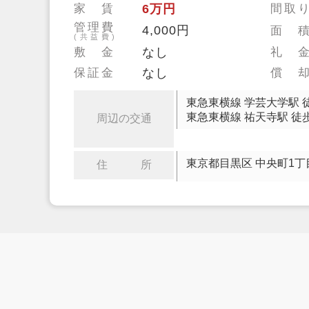
家 賃
6万円
間取
管理費
4,000円
面 
(共益費)
敷 金
なし
礼 
保証金
なし
償 
東急東横線 学芸大学駅 
東急東横線 祐天寺駅 徒歩
周辺の交通
東京都目黒区 中央町1丁
住 所