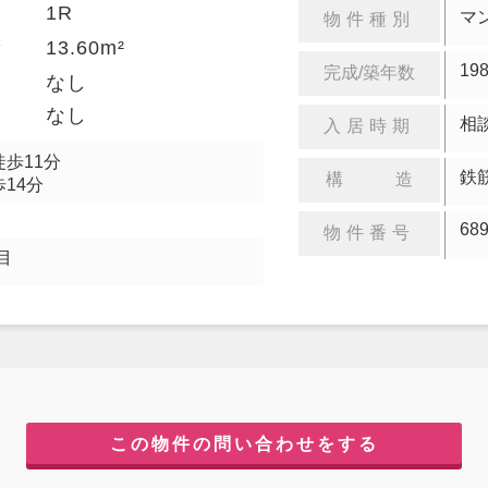
1R
り
マ
物件種別
13.60m²
積
19
完成/築年数
金
なし
却
なし
相
入居時期
徒歩11分
鉄
構 造
14分
68
物件番号
目
この物件の問い合わせをする