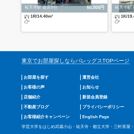
祐天寺駅 徒歩9分
60,000円
祐天寺駅 
1R/14.40m²
1K/19
東京でお部屋探しならバレッグス
TOPページ
お部屋を探す
運営会社
お客様の声
お知らせ
店舗紹介
新規会員登録
不動産ブログ
プライバシーポリシー
お客様紹介キャンペーン
English Page
学芸大学をはじめ武蔵小山・祐天寺・都立大学・三軒茶屋