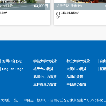
徒歩11分
63,000円
祐天寺駅 徒歩4分
.44m²
1R/14.85m²
お問い合わせ
学芸大学の賃貸
都立大学の賃貸
自
English Page
祐天寺の賃貸
大岡山の賃貸
桜
武蔵小山の賃貸
品川の賃貸
三軒茶屋の賃貸
中目黒の賃貸
・大岡山・品川・中目黒・桜新町・自由が丘など東京城南エリアに特化