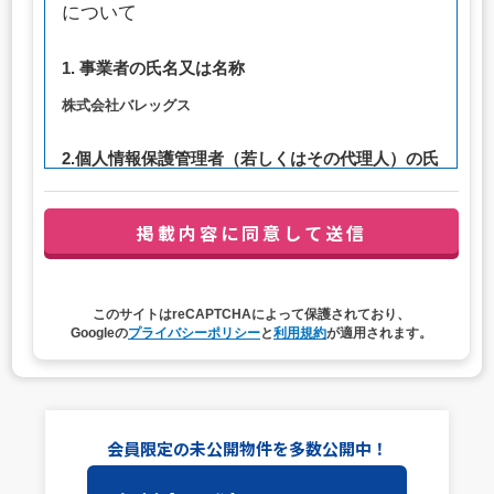
について
1. 事業者の氏名又は名称
株式会社バレッグス
2.個人情報保護管理者（若しくはその代理人）の氏
名又は職名、所属及び連絡先
管理者職名：代表取締役社長
連絡先：privacy@balleggs.co.jp
3. 個人情報の利用目的
このサイトはreCAPTCHAによって保護されており、
（1）お問い合わせ対応（本人への連絡を含む）のため
Googleの
プライバシーポリシー
と
利用規約
が適用されます。
（2）ご相談の対応（本人への連絡を含む）のため
（3）当サイトの各種サービスおよびサービスに関連した
各種情報のメールによるご案内のため
4. 個人情報取扱いの委託
会員限定の未公開物件を多数公開中！
当社は事業運営上、前項利用目的の範囲に限って個人情報