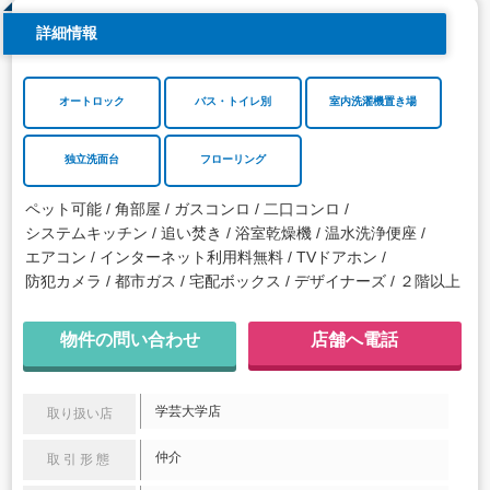
詳細情報
オートロック
バス・トイレ別
室内洗濯機置き場
独立洗面台
フローリング
ペット可能
角部屋
ガスコンロ
二口コンロ
システムキッチン
追い焚き
浴室乾燥機
温水洗浄便座
エアコン
インターネット利用料無料
TVドアホン
防犯カメラ
都市ガス
宅配ボックス
デザイナーズ
２階以上
物件の問い合わせ
店舗へ電話
学芸大学店
取り扱い店
仲介
取引形態