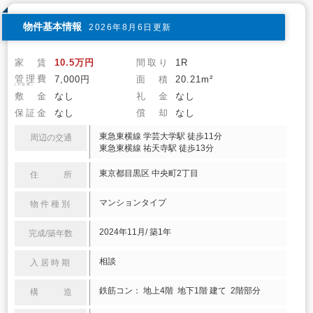
物件基本情報
2026年8月6日更新
家 賃
10.5万円
間取り
1R
管理費
7,000円
面 積
20.21m²
(共益費)
敷 金
なし
礼 金
なし
保証金
なし
償 却
なし
東急東横線 学芸大学駅 徒歩11分
周辺の交通
東急東横線 祐天寺駅 徒歩13分
東京都目黒区 中央町2丁目
住 所
マンションタイプ
物件種別
2024年11月/ 築1年
完成/築年数
相談
入居時期
鉄筋コン： 地上4階 地下1階 建て 2階部分
構 造