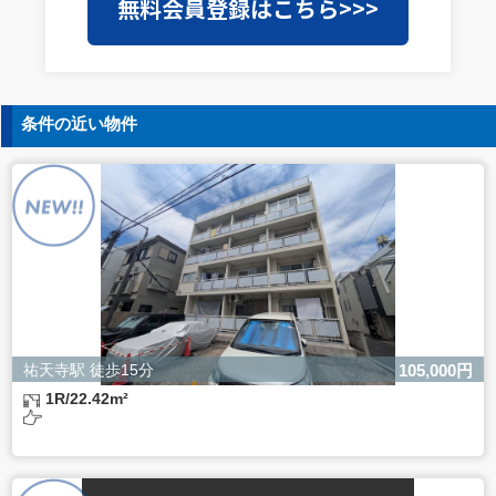
無料会員登録はこちら>>>
を外部に委託することがあります。この場合、個人情報保
護水準の高い委託先を選定し、個人情報の適正管理・機密
保持についての契約を交わし、適切な管理を実施させま
す。
5. 個人情報の開示等の請求
条件の近い物件
ご本人様は、当社に対してご自身の個人情報の開示等（利
用目的の通知、開示、内容の訂正・追加・削除、利用の停
止または消去、第三者への提供の停止）に関して、下記の
当社問合わせ窓口に申し出ることができます。その際、当
社はお客様ご本人を確認させていただいたうえで、合理的
な間内に対応いたします。
【お問合せ窓口】
株式会社バレッグス 個人情報問合せ窓口
住所 東京都目黒区鷹番2-5-21
電話 03-3794-1115
お問合せメールアドレス privacy@balleggs.co.jp
祐天寺駅 徒歩15分
105,000円
受付時間：平日10：30～17：00 ※弊社公休日を除く
1R/22.42m²
6. 個人情報を提供されることの任意性について
ご本人様が当社に個人情報を提供されるかどうかは任意に
よるものです。