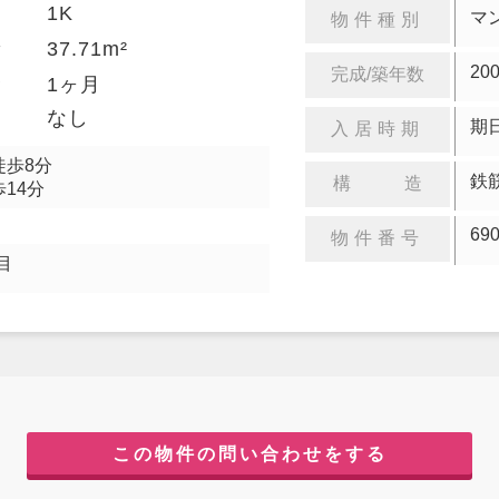
1K
り
マ
物件種別
37.71m²
積
20
完成/築年数
金
1ヶ月
却
なし
期日
入居時期
徒歩8分
鉄
構 造
14分
69
物件番号
目
この物件の問い合わせをする