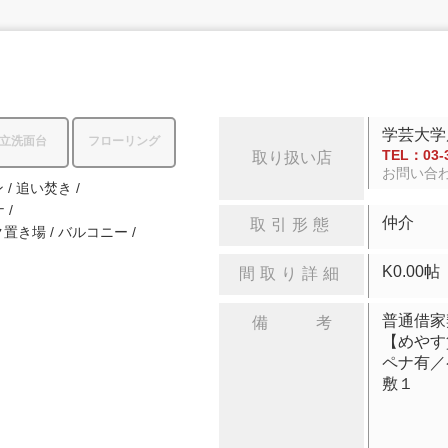
学芸大学
立洗面台
フローリング
TEL：03-3
取り扱い店
お問い合
ン
追い焚き
ナ
仲介
取引形態
ク置き場
バルコニー
K
間取り詳細
普通借家
備 考
【めやす
ペナ有／
敷１