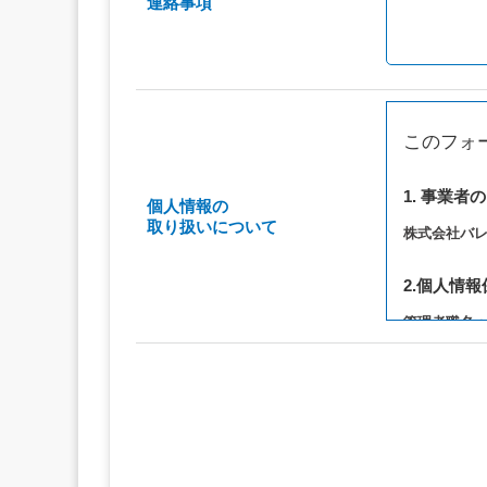
連絡事項
このフォ
1. 事業者
個人情報の
取り扱いについて
株式会社バ
2.個人情
管理者職名
連絡先：privac
3. 個人情
（1）お問い
（2）ご相談
（3）当サ