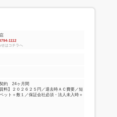
店
794-1112
わせはコチラへ
0.00帖
契約 24ヶ月間
賃料】２０２６２５円／退去時ＡＣ費要／短
ペット＋敷１／保証会社必須・法人未入時＋