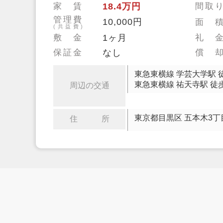
家 賃
18.4万円
間取
管理費
10,000円
面 
(共益費)
敷 金
1ヶ月
礼 
保証金
なし
償 
東急東横線 学芸大学駅 
東急東横線 祐天寺駅 徒歩
周辺の交通
東京都目黒区 五本木3丁
住 所