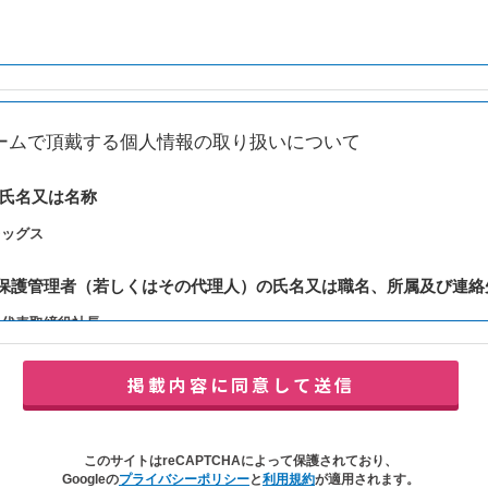
ームで頂戴する個人情報の取り扱いについて
の氏名又は名称
レッグス
報保護管理者（若しくはその代理人）の氏名又は職名、所属及び連絡
：代表取締役社長
y@balleggs.co.jp
報の利用目的
合わせ対応（本人への連絡を含む）のため
の対応（本人への連絡を含む）のため
このサイトはreCAPTCHAによって保護されており、
イトの各種サービスおよびサービスに関連した各種情報のメールによるご案内
Googleの
プライバシーポリシー
と
利用規約
が適用されます。