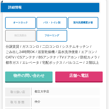
詳細情報
オートロック
バス・トイレ別
室内洗濯機置き場
独立洗面台
フローリング
分譲賃貸
ガスコンロ
二口コンロ
システムキッチン
ごみ出し24時間OK
浴室乾燥機
温水洗浄便座
エアコン
CATV
CSアンテナ
BSアンテナ
TVドアホン
防犯カメラ
都市ガス
エレベータ
宅配ボックス
バルコニー
２階以上
物件の問い合わせ
店舗へ電話
都立大学店
取り扱い店
仲介
取引形態