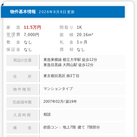
物件基本情報
2026年8月8日更新
家 賃
11.5万円
間取り
1K
管理費
7,000円
面 積
20.16m²
(共益費)
敷 金
なし
礼 金
1ヶ月
保証金
なし
償 却
なし
東急東横線 都立大学駅 徒歩12分
周辺の交通
東急目黒線 大岡山駅 徒歩12分
東京都目黒区 南3丁目
住 所
マンションタイプ
物件種別
2007年02月/ 築19年
完成/築年数
相談
入居時期
鉄筋コン： 地上7階 建て 7階部分
構 造