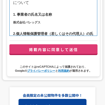
について
1. 事業者の氏名又は名称
株式会社バレッグス
2.個人情報保護管理者（若しくはその代理人）の氏
名又は職名、所属及び連絡先
管理者職名：代表取締役社長
連絡先：privacy@balleggs.co.jp
3. 個人情報の利用目的
このサイトはreCAPTCHAによって保護されており、
（1）お問い合わせ対応（本人への連絡を含む）のため
Googleの
プライバシーポリシー
と
利用規約
が適用されます。
（2）ご相談の対応（本人への連絡を含む）のため
（3）当サイトの各種サービスおよびサービスに関連した
各種情報のメールによるご案内のため
4. 個人情報取扱いの委託
会員限定の未公開物件を多数公開中！
当社は事業運営上、前項利用目的の範囲に限って個人情報