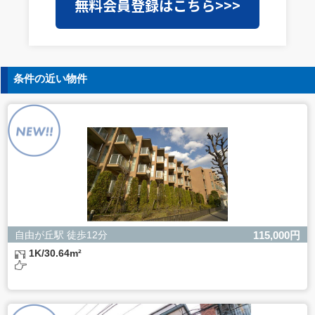
無料会員登録はこちら>>>
を外部に委託することがあります。この場合、個人情報保
護水準の高い委託先を選定し、個人情報の適正管理・機密
保持についての契約を交わし、適切な管理を実施させま
す。
5. 個人情報の開示等の請求
条件の近い物件
ご本人様は、当社に対してご自身の個人情報の開示等（利
用目的の通知、開示、内容の訂正・追加・削除、利用の停
止または消去、第三者への提供の停止）に関して、下記の
当社問合わせ窓口に申し出ることができます。その際、当
社はお客様ご本人を確認させていただいたうえで、合理的
な間内に対応いたします。
【お問合せ窓口】
株式会社バレッグス 個人情報問合せ窓口
住所 東京都目黒区鷹番2-5-21
電話 03-3794-1115
お問合せメールアドレス privacy@balleggs.co.jp
自由が丘駅 徒歩12分
115,000円
受付時間：平日10：30～17：00 ※弊社公休日を除く
1K/30.64m²
6. 個人情報を提供されることの任意性について
ご本人様が当社に個人情報を提供されるかどうかは任意に
よるものです。