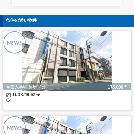
す。
5. 個人情報の開示等の請求
条件の近い物件
ご本人様は、当社に対してご自身の個人情報の開示等（利
用目的の通知、開示、内容の訂正・追加・削除、利用の停
止または消去、第三者への提供の停止）に関して、下記の
当社問合わせ窓口に申し出ることができます。その際、当
社はお客様ご本人を確認させていただいたうえで、合理的
な間内に対応いたします。
【お問合せ窓口】
株式会社バレッグス 個人情報問合せ窓口
住所 東京都目黒区鷹番2-5-21
電話 03-3794-1115
お問合せメールアドレス privacy@balleggs.co.jp
学芸大学駅 徒歩12分
178,000円
受付時間：平日10：30～17：00 ※弊社公休日を除く
1LDK/40.57m²
6. 個人情報を提供されることの任意性について
ご本人様が当社に個人情報を提供されるかどうかは任意に
よるものです。
ただし、必要な項目をいただけない場合、適切な対応がで
きない場合があります。