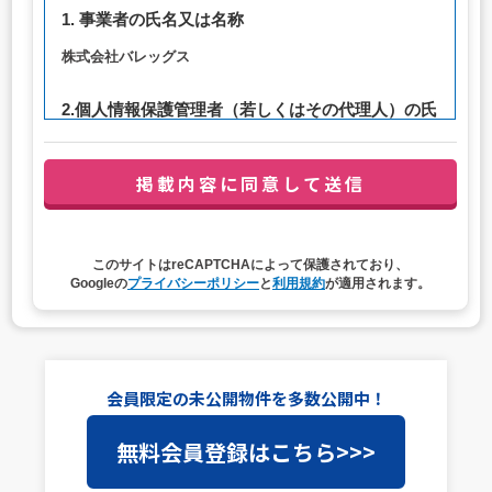
1. 事業者の氏名又は名称
株式会社バレッグス
2.個人情報保護管理者（若しくはその代理人）の氏
名又は職名、所属及び連絡先
管理者職名：代表取締役社長
連絡先：privacy@balleggs.co.jp
3. 個人情報の利用目的
このサイトはreCAPTCHAによって保護されており、
（1）お問い合わせ対応（本人への連絡を含む）のため
Googleの
プライバシーポリシー
と
利用規約
が適用されます。
（2）ご相談の対応（本人への連絡を含む）のため
（3）当サイトの各種サービスおよびサービスに関連した
各種情報のメールによるご案内のため
4. 個人情報取扱いの委託
会員限定の未公開物件を多数公開中！
当社は事業運営上、前項利用目的の範囲に限って個人情報
無料会員登録はこちら>>>
を外部に委託することがあります。この場合、個人情報保
護水準の高い委託先を選定し、個人情報の適正管理・機密
保持についての契約を交わし、適切な管理を実施させま