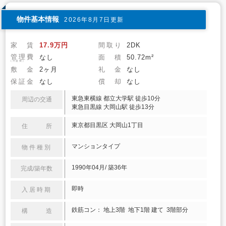
物件基本情報
2026年8月7日更新
家 賃
17.9万円
間取り
2DK
管理費
なし
面 積
50.72m²
(共益費)
敷 金
2ヶ月
礼 金
なし
保証金
なし
償 却
なし
東急東横線 都立大学駅 徒歩10分
周辺の交通
東急目黒線 大岡山駅 徒歩13分
東京都目黒区 大岡山1丁目
住 所
マンションタイプ
物件種別
1990年04月/ 築36年
完成/築年数
即時
入居時期
鉄筋コン： 地上3階 地下1階 建て 3階部分
構 造