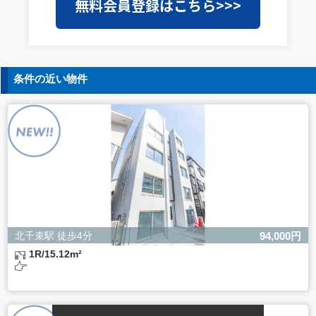
無料会員登録はこちら>>>
を外部に委託することがあります。この場合、個人情報保
護水準の高い委託先を選定し、個人情報の適正管理・機密
保持についての契約を交わし、適切な管理を実施させま
す。
5. 個人情報の開示等の請求
条件の近い物件
ご本人様は、当社に対してご自身の個人情報の開示等（利
用目的の通知、開示、内容の訂正・追加・削除、利用の停
止または消去、第三者への提供の停止）に関して、下記の
当社問合わせ窓口に申し出ることができます。その際、当
社はお客様ご本人を確認させていただいたうえで、合理的
な間内に対応いたします。
【お問合せ窓口】
株式会社バレッグス 個人情報問合せ窓口
住所 東京都目黒区鷹番2-5-21
電話 03-3794-1115
お問合せメールアドレス privacy@balleggs.co.jp
北千束駅 徒歩4分
94,000円
受付時間：平日10：30～17：00 ※弊社公休日を除く
1R/15.12m²
6. 個人情報を提供されることの任意性について
ご本人様が当社に個人情報を提供されるかどうかは任意に
よるものです。