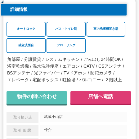
詳細情報
オートロック
バス・トイレ別
室内洗濯機置き場
独立洗面台
フローリング
角部屋
分譲賃貸
システムキッチン
ごみ出し24時間OK
浴室乾燥機
温水洗浄便座
エアコン
CATV
CSアンテナ
BSアンテナ
光ファイバー
TVドアホン
防犯カメラ
エレベータ
宅配ボックス
駐輪場
バルコニー
２階以上
物件の問い合わせ
店舗へ電話
武蔵小山店
取り扱い店
仲介
取引形態