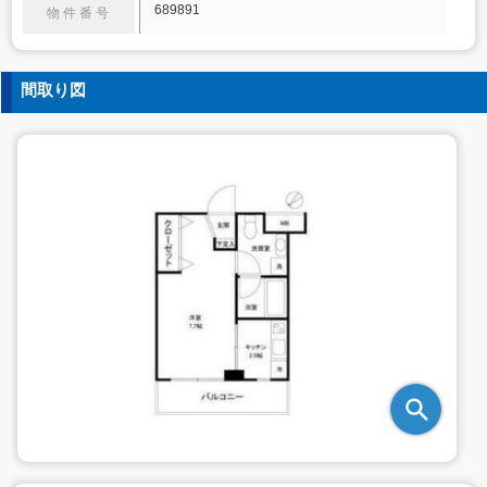
689891
物件番号
間取り図