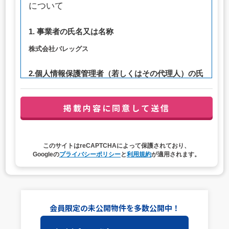
について
1. 事業者の氏名又は名称
株式会社バレッグス
2.個人情報保護管理者（若しくはその代理人）の氏
名又は職名、所属及び連絡先
管理者職名：代表取締役社長
連絡先：privacy@balleggs.co.jp
3. 個人情報の利用目的
このサイトはreCAPTCHAによって保護されており、
（1）お問い合わせ対応（本人への連絡を含む）のため
Googleの
プライバシーポリシー
と
利用規約
が適用されます。
（2）ご相談の対応（本人への連絡を含む）のため
（3）当サイトの各種サービスおよびサービスに関連した
各種情報のメールによるご案内のため
4. 個人情報取扱いの委託
会員限定の未公開物件を多数公開中！
当社は事業運営上、前項利用目的の範囲に限って個人情報