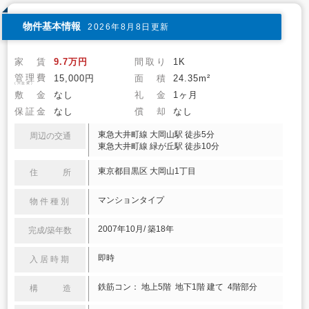
物件基本情報
2026年8月8日更新
家 賃
9.7万円
間取り
1K
管理費
15,000円
面 積
24.35m²
(共益費)
敷 金
なし
礼 金
1ヶ月
保証金
なし
償 却
なし
東急大井町線 大岡山駅 徒歩5分
周辺の交通
東急大井町線 緑が丘駅 徒歩10分
東京都目黒区 大岡山1丁目
住 所
マンションタイプ
物件種別
2007年10月/ 築18年
完成/築年数
即時
入居時期
鉄筋コン： 地上5階 地下1階 建て 4階部分
構 造