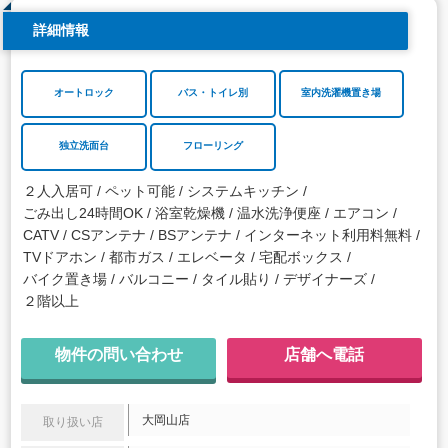
詳細情報
オートロック
バス・トイレ別
室内洗濯機置き場
独立洗面台
フローリング
２人入居可
ペット可能
システムキッチン
ごみ出し24時間OK
浴室乾燥機
温水洗浄便座
エアコン
CATV
CSアンテナ
BSアンテナ
インターネット利用料無料
TVドアホン
都市ガス
エレベータ
宅配ボックス
バイク置き場
バルコニー
タイル貼り
デザイナーズ
２階以上
物件の問い合わせ
店舗へ電話
大岡山店
取り扱い店