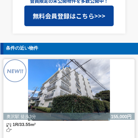
会員限定の未公開物件を多数公開中！
当社は事業運営上、前項利用目的の範囲に限って個人情報
無料会員登録はこちら>>>
を外部に委託することがあります。この場合、個人情報保
護水準の高い委託先を選定し、個人情報の適正管理・機密
保持についての契約を交わし、適切な管理を実施させま
す。
5. 個人情報の開示等の請求
条件の近い物件
ご本人様は、当社に対してご自身の個人情報の開示等（利
用目的の通知、開示、内容の訂正・追加・削除、利用の停
止または消去、第三者への提供の停止）に関して、下記の
当社問合わせ窓口に申し出ることができます。その際、当
社はお客様ご本人を確認させていただいたうえで、合理的
な間内に対応いたします。
【お問合せ窓口】
株式会社バレッグス 個人情報問合せ窓口
住所 東京都目黒区鷹番2-5-21
電話 03-3794-1115
お問合せメールアドレス privacy@balleggs.co.jp
奥沢駅 徒歩3分
155,000円
受付時間：平日10：30～17：00 ※弊社公休日を除く
1R/33.55m²
6. 個人情報を提供されることの任意性について