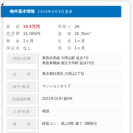
物件基本情報
2026年8月9日更新
家 賃
14.5万円
間取り
2K
管理費
15,000円
面 積
26.35m²
(共益費)
敷 金
1ヶ月
礼 金
1ヶ月
保証金
なし
償 却
1ヶ月
東急目黒線 大岡山駅 徒歩7分
周辺の交通
東急東横線 都立大学駅 徒歩15分
東京都目黒区 大岡山1丁目
住 所
マンションタイプ
物件種別
2021年10月/ 築4年
完成/築年数
相談
入居時期
鉄筋コン： 地上6階 建て 3階部分
構 造