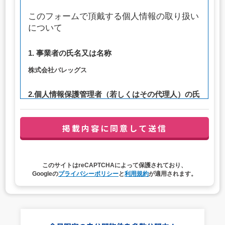
このフォームで頂戴する個人情報の取り扱い
について
1. 事業者の氏名又は名称
株式会社バレッグス
2.個人情報保護管理者（若しくはその代理人）の氏
名又は職名、所属及び連絡先
管理者職名：代表取締役社長
連絡先：privacy@balleggs.co.jp
3. 個人情報の利用目的
このサイトはreCAPTCHAによって保護されており、
（1）お問い合わせ対応（本人への連絡を含む）のため
Googleの
プライバシーポリシー
と
利用規約
が適用されます。
（2）ご相談の対応（本人への連絡を含む）のため
（3）当サイトの各種サービスおよびサービスに関連した
各種情報のメールによるご案内のため
4. 個人情報取扱いの委託