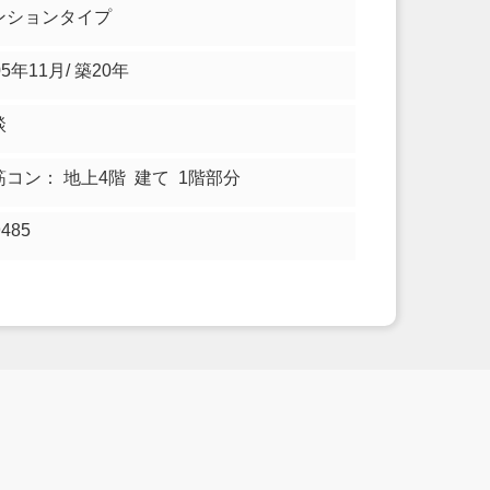
ンションタイプ
05年11月/ 築20年
談
筋コン： 地上4階 建て 1階部分
9485